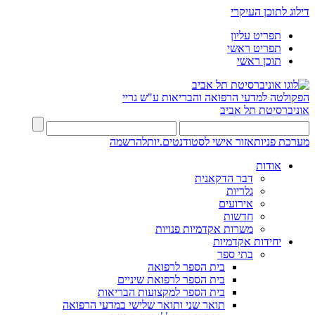
דילוג לתוכן העיקרי
תפריט עליון
תפריט ראשי
תוכן ראשי
הפקולטה למדעי הרפואה והבריאות ע"ש גריי
אוניברסיטת תל אביב
מערכת פניות
אזור אישי לסטודנטים.יות
להרשמה
אודות
דבר הדקאנית
גלריות
אירועים
חדשות
משרות אקדמיות פנויות
יחידות אקדמיות
בתי ספר
בית הספר לרפואה
בית הספר לרפואת שיניים
בית הספר למקצועות הבריאות
תואר שני ותואר שלישי במדעי הרפואה