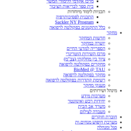
מרכז אקדמי ללימודי המשך
בית ספר לבריאות הציבור
תכניות לימוד מיוחדות
התכנית לפסיכותרפיה
Sackler NY Program
כלל התקנונים בפקולטה לרפואה
מחקר
חדשות המחקר
יושרה במחקר
הספרייה למדעי החיים
מרכז השירות הוטרינרי
ציוד בין מחלקתי (צב"מ)
מחקרים בפקולטה לרפואה
BioMed @ TAU
מחקר בפקולטה לרפואה
רשימת קתדרות בפקולטה לרפואה
מענקי מחקר
מינהל ושירותים
מערכות מידע
יחידות רכש ואינוונטר
משרד אב הבית
מעבדה לצילום
חוברת חוקרים
מערכת חיפוש מנחים.ות
סגל ומנהלה