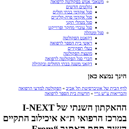
משאבי אנוש בפקולטה לרפואה
נקלטים חדשים
סגל אקדמי בבתי חולים
סגל אקדמי פרה-קליניים
סגל מנהלי תקני
סגל עובדי מחקר ופרוייקט
סגל ומנהלה
דקאנט הפקולטה
ראשי בית הספר לרפואה
בעלי תפקידים
מועצת הפקולטה
חברי סגל הפקולטה לרפואה
דקאני משנה בבתי החולים ובקהילה
הינך נמצא כאן
לדף הבית של אוניברסיטת תל אביב
»
הפקולטה למדעי הרפואה
והבריאות ע"ש גריי
»
חדשות בית הספר לרפואה
ההאקתון השנתי של I-NEXT
במרכז הרפואי ת״א איכילוב התקיים
השנה תחת האתגר “From