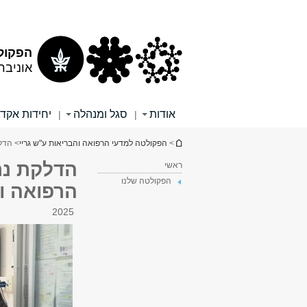
תוכן
תפריט
עליון
ראשי
הפקולט
אוניבר
אודות
סגל ומנהלה
יחידות אקד
|
|
הינך נמצא כאן
>
הפקולטה למדעי הרפואה והבריאות ע"ש גריי
> הדל
הדלקת נר
ראשי
הפקולטה שלנו
הרפואה וה
2025