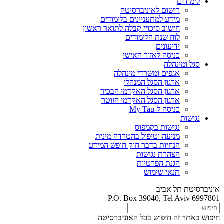
לימודים
רישום לאוניברסיטה
מידע למתעניינים בלימודים
חישוב סיכויי קבלה לתואר ראשון
לוח שנת הלימודים
ידיעונים
כניסה לאזור האישי
סגל ומינהלה
אגפים ומשרדי מינהלה
ארגון הסגל המנהלי
ארגון הסגל האקדמי הבכיר
ארגון הסגל האקדמי הזוטר
כניסה ל-My Tau
נגישות
נגישות בקמפוס
מניעה וטיפול בהטרדה מינית
הנחיות בדבר חוק חופש המידע
הצהרת נגישות
הגנת הפרטיות
תנאי שימוש
אוניברסיטת תל אביב
P.O. Box 39040, Tel Aviv 6997801
חיפוש באתר זה
חיפוש בכל האוניברסיטה