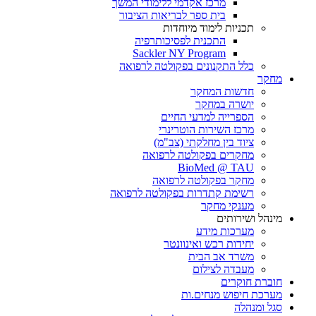
מרכז אקדמי ללימודי המשך
בית ספר לבריאות הציבור
תכניות לימוד מיוחדות
התכנית לפסיכותרפיה
Sackler NY Program
כלל התקנונים בפקולטה לרפואה
מחקר
חדשות המחקר
יושרה במחקר
הספרייה למדעי החיים
מרכז השירות הוטרינרי
ציוד בין מחלקתי (צב"מ)
מחקרים בפקולטה לרפואה
BioMed @ TAU
מחקר בפקולטה לרפואה
רשימת קתדרות בפקולטה לרפואה
מענקי מחקר
מינהל ושירותים
מערכות מידע
יחידות רכש ואינוונטר
משרד אב הבית
מעבדה לצילום
חוברת חוקרים
מערכת חיפוש מנחים.ות
סגל ומנהלה