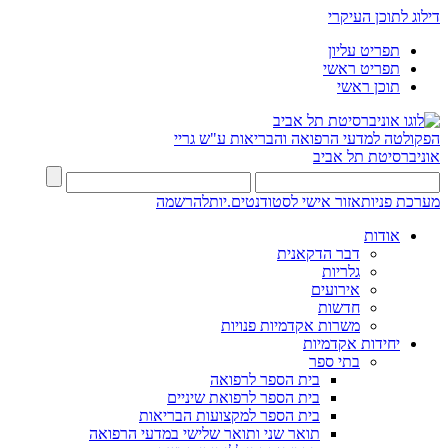
דילוג לתוכן העיקרי
תפריט עליון
תפריט ראשי
תוכן ראשי
הפקולטה למדעי הרפואה והבריאות ע"ש גריי
אוניברסיטת תל אביב
מערכת פניות
אזור אישי לסטודנטים.יות
להרשמה
אודות
דבר הדקאנית
גלריות
אירועים
חדשות
משרות אקדמיות פנויות
יחידות אקדמיות
בתי ספר
בית הספר לרפואה
בית הספר לרפואת שיניים
בית הספר למקצועות הבריאות
תואר שני ותואר שלישי במדעי הרפואה