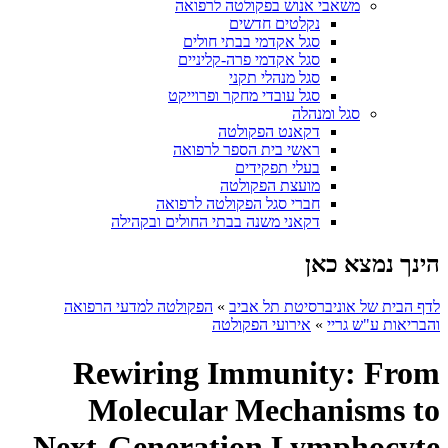
משאבי אנוש בפקולטה לרפואה
נקלטים חדשים
סגל אקדמי בבתי חולים
סגל אקדמי פרה-קליניים
סגל מנהלי תקני
סגל עובדי מחקר ופרוייקט
סגל ומנהלה
דקאנט הפקולטה
ראשי בית הספר לרפואה
בעלי תפקידים
מועצת הפקולטה
חברי סגל הפקולטה לרפואה
דקאני משנה בבתי החולים ובקהילה
הינך נמצא כאן
לדף הבית של אוניברסיטת תל אביב
»
הפקולטה למדעי הרפואה
והבריאות ע"ש גריי
»
אירועי הפקולטה
Rewiring Immunity: From
Molecular Mechanisms to
Next-Generation Lymphocyte