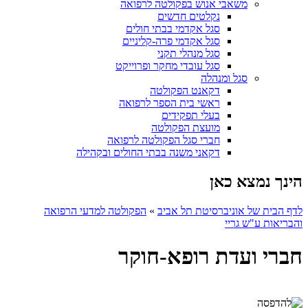
משאבי אנוש בפקולטה לרפואה
נקלטים חדשים
סגל אקדמי בבתי חולים
סגל אקדמי פרה-קליניים
סגל מנהלי תקני
סגל עובדי מחקר ופרוייקט
סגל ומנהלה
דקאנט הפקולטה
ראשי בית הספר לרפואה
בעלי תפקידים
מועצת הפקולטה
חברי סגל הפקולטה לרפואה
דקאני משנה בבתי החולים ובקהילה
הינך נמצא כאן
לדף הבית של אוניברסיטת תל אביב
»
הפקולטה למדעי הרפואה
והבריאות ע"ש גריי
חברי ועדת רופא-חוקר