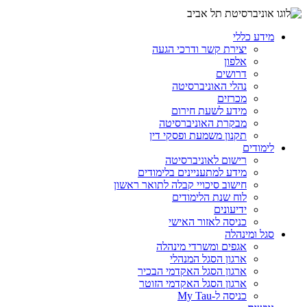
מידע כללי
יצירת קשר ודרכי הגעה
אלפון
דרושים
נהלי האוניברסיטה
מכרזים
מידע לשעת חירום
מבקרת האוניברסיטה
תקנון משמעת ופסקי דין
לימודים
רישום לאוניברסיטה
מידע למתעניינים בלימודים
חישוב סיכויי קבלה לתואר ראשון
לוח שנת הלימודים
ידיעונים
כניסה לאזור האישי
סגל ומינהלה
אגפים ומשרדי מינהלה
ארגון הסגל המנהלי
ארגון הסגל האקדמי הבכיר
ארגון הסגל האקדמי הזוטר
כניסה ל-My Tau