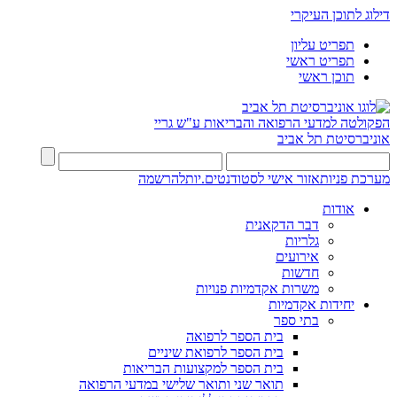
דילוג לתוכן העיקרי
תפריט עליון
תפריט ראשי
תוכן ראשי
הפקולטה למדעי הרפואה והבריאות ע"ש גריי
אוניברסיטת תל אביב
מערכת פניות
אזור אישי לסטודנטים.יות
להרשמה
אודות
דבר הדקאנית
גלריות
אירועים
חדשות
משרות אקדמיות פנויות
יחידות אקדמיות
בתי ספר
בית הספר לרפואה
בית הספר לרפואת שיניים
בית הספר למקצועות הבריאות
תואר שני ותואר שלישי במדעי הרפואה