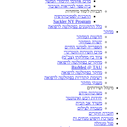
מרכז אקדמי ללימודי המשך
בית ספר לבריאות הציבור
תכניות לימוד מיוחדות
התכנית לפסיכותרפיה
Sackler NY Program
כלל התקנונים בפקולטה לרפואה
מחקר
חדשות המחקר
יושרה במחקר
הספרייה למדעי החיים
מרכז השירות הוטרינרי
ציוד בין מחלקתי (צב"מ)
מחקרים בפקולטה לרפואה
BioMed @ TAU
מחקר בפקולטה לרפואה
רשימת קתדרות בפקולטה לרפואה
מענקי מחקר
מינהל ושירותים
מערכות מידע
יחידות רכש ואינוונטר
משרד אב הבית
מעבדה לצילום
חוברת חוקרים
מערכת חיפוש מנחים.ות
סגל ומנהלה