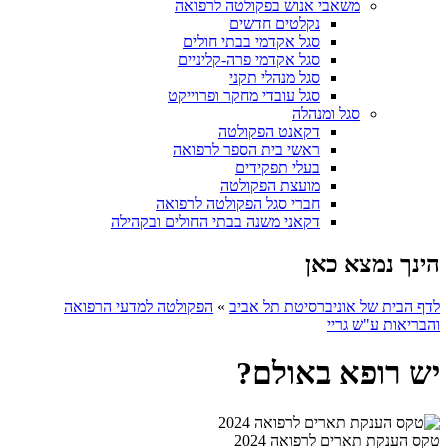
משאבי אנוש בפקולטה לרפואה
נקלטים חדשים
סגל אקדמי בבתי חולים
סגל אקדמי פרה-קליניים
סגל מנהלי תקני
סגל עובדי מחקר ופרוייקט
סגל ומנהלה
דקאנט הפקולטה
ראשי בית הספר לרפואה
בעלי תפקידים
מועצת הפקולטה
חברי סגל הפקולטה לרפואה
דקאני משנה בבתי החולים ובקהילה
הינך נמצא כאן
לדף הבית של אוניברסיטת תל אביב
»
הפקולטה למדעי הרפואה
והבריאות ע"ש גריי
יש רופא באולם?
טקס הענקת תארים לרפואה 2024