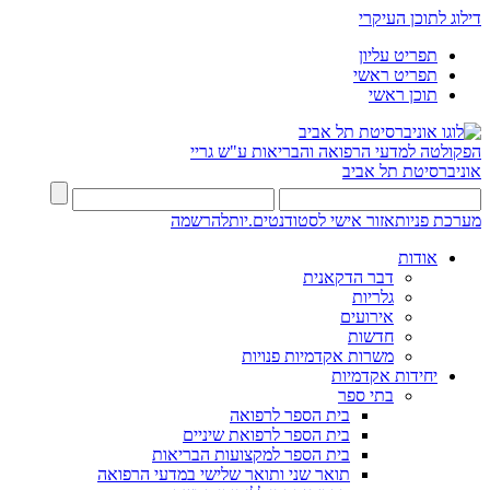
דילוג לתוכן העיקרי
תפריט עליון
תפריט ראשי
תוכן ראשי
הפקולטה למדעי הרפואה והבריאות ע"ש גריי
אוניברסיטת תל אביב
מערכת פניות
אזור אישי לסטודנטים.יות
להרשמה
אודות
דבר הדקאנית
גלריות
אירועים
חדשות
משרות אקדמיות פנויות
יחידות אקדמיות
בתי ספר
בית הספר לרפואה
בית הספר לרפואת שיניים
בית הספר למקצועות הבריאות
תואר שני ותואר שלישי במדעי הרפואה