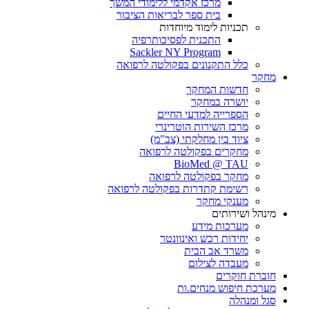
מרכז אקדמי ללימודי המשך
בית ספר לבריאות הציבור
תכניות לימוד מיוחדות
התכנית לפסיכותרפיה
Sackler NY Program
כלל התקנונים בפקולטה לרפואה
מחקר
חדשות המחקר
יושרה במחקר
הספרייה למדעי החיים
מרכז השירות הוטרינרי
ציוד בין מחלקתי (צב"מ)
מחקרים בפקולטה לרפואה
BioMed @ TAU
מחקר בפקולטה לרפואה
רשימת קתדרות בפקולטה לרפואה
מענקי מחקר
מינהל ושירותים
מערכות מידע
יחידות רכש ואינוונטר
משרד אב הבית
מעבדה לצילום
חוברת חוקרים
מערכת חיפוש מנחים.ות
סגל ומנהלה