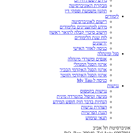
מידע לשעת חירום
מבקרת האוניברסיטה
תקנון משמעת ופסקי דין
לימודים
רישום לאוניברסיטה
מידע למתעניינים בלימודים
חישוב סיכויי קבלה לתואר ראשון
לוח שנת הלימודים
ידיעונים
כניסה לאזור האישי
סגל ומינהלה
אגפים ומשרדי מינהלה
ארגון הסגל המנהלי
ארגון הסגל האקדמי הבכיר
ארגון הסגל האקדמי הזוטר
כניסה ל-My Tau
נגישות
נגישות בקמפוס
מניעה וטיפול בהטרדה מינית
הנחיות בדבר חוק חופש המידע
הצהרת נגישות
הגנת הפרטיות
תנאי שימוש
אוניברסיטת תל אביב