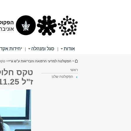
תוכן
תפריט
עליון
ראשי
הפקולט
אוניבר
אודות
סגל ומנהלה
יחידות אקד
|
|
הינך נמצא כאן
>
הפקולטה למדעי הרפואה והבריאות ע"ש גריי
> טקס ח
ראשי
טקס חלוק
הפקולטה שלנו
ז"ל 10.11.25