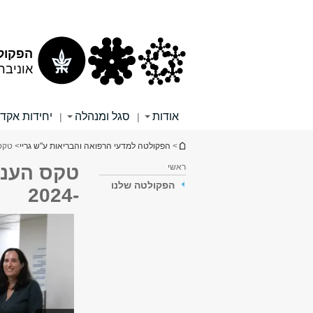
תוכן
תפריט
עליון
ראשי
הפקולט
אוניבר
אודות
סגל ומנהלה
יחידות אקד
|
|
הינך נמצא כאן
>
הפקולטה למדעי הרפואה והבריאות ע"ש גריי
> טקס 
ראשי
טקס הענק
הפקולטה שלנו
-2024