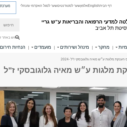
מערכת פ
דף הבית
English
אלפון
שער לסטודנטים
שער לסגל האקדמי ומנהלי
חיפוש
ה למדעי הרפואה והבריאות ע"ש גריי
סיטת תל אביב
חיפוש באתר ז
מיות
מחקר
מינהל ושירותים
מועמדים
הנחיות חירום
|
|
|
|
הענקת מלגות ע״ש מאיה גלוגובסקי ז"ל -2024
ת מלגות ע״ש מאיה גלוגובסקי ז"ל