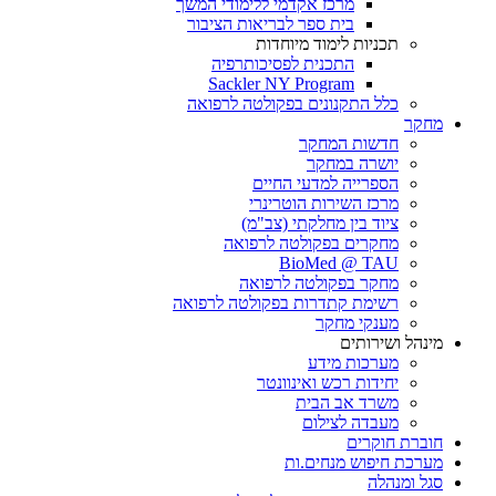
מרכז אקדמי ללימודי המשך
בית ספר לבריאות הציבור
תכניות לימוד מיוחדות
התכנית לפסיכותרפיה
Sackler NY Program
כלל התקנונים בפקולטה לרפואה
מחקר
חדשות המחקר
יושרה במחקר
הספרייה למדעי החיים
מרכז השירות הוטרינרי
ציוד בין מחלקתי (צב"מ)
מחקרים בפקולטה לרפואה
BioMed @ TAU
מחקר בפקולטה לרפואה
רשימת קתדרות בפקולטה לרפואה
מענקי מחקר
מינהל ושירותים
מערכות מידע
יחידות רכש ואינוונטר
משרד אב הבית
מעבדה לצילום
חוברת חוקרים
מערכת חיפוש מנחים.ות
סגל ומנהלה