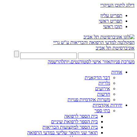
דילוג לתוכן העיקרי
תפריט עליון
תפריט ראשי
תוכן ראשי
הפקולטה למדעי הרפואה והבריאות ע"ש גריי
אוניברסיטת תל אביב
מערכת פניות
אזור אישי לסטודנטים.יות
להרשמה
אודות
דבר הדקאנית
גלריות
אירועים
חדשות
משרות אקדמיות פנויות
יחידות אקדמיות
בתי ספר
בית הספר לרפואה
בית הספר לרפואת שיניים
בית הספר למקצועות הבריאות
תואר שני ותואר שלישי במדעי הרפואה