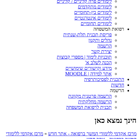
לימודים פרה קליניים / קליניים
לימודים מתקדמים
לימודים בין-תחומיים
לימודים אינטרנטיים
לימודים תחומיים
רפואת המשפחה
פריסת תכנית תלת-שנתית
נהלים ותקנון
הרשמה
יצירת קשר
תוכניות לימוד | מספרי קבוצות
הכנה לשלב א'
מידע וקישורים שימושיים
אתר למידה | MOODLE
התכנית לפסיכותרפיה
חדשות
הרשמה
הרשמה פרטנית מקוונת
הרשמה מחלקתית
תכנית לרפואת המשפחה
הינך נמצא כאן
מרכז אקדמי ללימודי המשך ברפואה - אתר חדש
»
מרכז אקדמי ללימודי