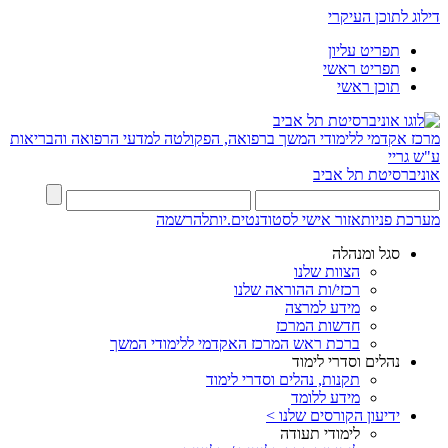
דילוג לתוכן העיקרי
תפריט עליון
תפריט ראשי
תוכן ראשי
מרכז אקדמי ללימודי המשך ברפואה, הפקולטה למדעי הרפואה והבריאות
ע"ש גריי
אוניברסיטת תל אביב
מערכת פניות
אזור אישי לסטודנטים.יות
להרשמה
סגל ומנהלה
הצוות שלנו
רכזי/ות ההוראה שלנו
מידע למרצה
חדשות המרכז
ברכת ראש המרכז האקדמי ללימודי המשך
נהלים וסדרי לימוד
תקנות, נהלים וסדרי לימוד
מידע ללומד
ידיעון הקורסים שלנו >
לימודי תעודה