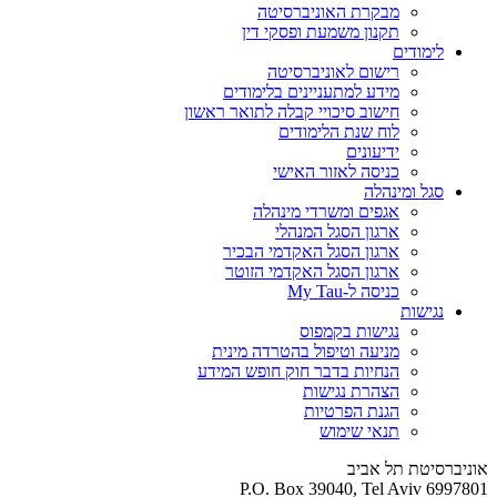
מבקרת האוניברסיטה
תקנון משמעת ופסקי דין
לימודים
רישום לאוניברסיטה
מידע למתעניינים בלימודים
חישוב סיכויי קבלה לתואר ראשון
לוח שנת הלימודים
ידיעונים
כניסה לאזור האישי
סגל ומינהלה
אגפים ומשרדי מינהלה
ארגון הסגל המנהלי
ארגון הסגל האקדמי הבכיר
ארגון הסגל האקדמי הזוטר
כניסה ל-My Tau
נגישות
נגישות בקמפוס
מניעה וטיפול בהטרדה מינית
הנחיות בדבר חוק חופש המידע
הצהרת נגישות
הגנת הפרטיות
תנאי שימוש
אוניברסיטת תל אביב
P.O. Box 39040, Tel Aviv 6997801