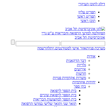
דילוג לתוכן העיקרי
תפריט עליון
תפריט ראשי
תוכן ראשי
הפקולטה למדעי הרפואה והבריאות ע"ש גריי
אוניברסיטת תל אביב
מערכת פניות
אזור אישי לסטודנטים.יות
להרשמה
אודות
דבר הדקאנית
גלריות
אירועים
חדשות
משרות אקדמיות פנויות
יחידות אקדמיות
בתי ספר
בית הספר לרפואה
בית הספר לרפואת שיניים
בית הספר למקצועות הבריאות
תואר שני ותואר שלישי במדעי הרפואה