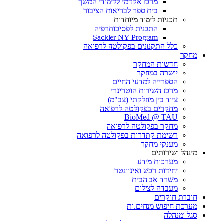
מרכז אקדמי ללימודי המשך
בית ספר לבריאות הציבור
תכניות לימוד מיוחדות
התכנית לפסיכותרפיה
Sackler NY Program
כלל התקנונים בפקולטה לרפואה
מחקר
חדשות המחקר
יושרה במחקר
הספרייה למדעי החיים
מרכז השירות הוטרינרי
ציוד בין מחלקתי (צב"מ)
מחקרים בפקולטה לרפואה
BioMed @ TAU
מחקר בפקולטה לרפואה
רשימת קתדרות בפקולטה לרפואה
מענקי מחקר
מינהל ושירותים
מערכות מידע
יחידות רכש ואינוונטר
משרד אב הבית
מעבדה לצילום
חוברת חוקרים
מערכת חיפוש מנחים.ות
סגל ומנהלה