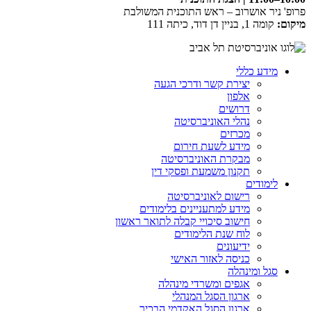
פרופ' ניר אושרוב – ראש התוכנית המשולבת
מיקום:
קומה 1, בניין דן דוד, כיתה 111
מידע כללי
יצירת קשר ודרכי הגעה
אלפון
דרושים
נהלי האוניברסיטה
מכרזים
מידע לשעת חירום
מבקרת האוניברסיטה
תקנון משמעת ופסקי דין
לימודים
רישום לאוניברסיטה
מידע למתעניינים בלימודים
חישוב סיכויי קבלה לתואר ראשון
לוח שנת הלימודים
ידיעונים
כניסה לאזור האישי
סגל ומינהלה
אגפים ומשרדי מינהלה
ארגון הסגל המנהלי
ארגון הסגל האקדמי הבכיר