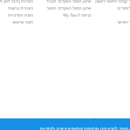
י קבלה לתואר ראשון
ארגון הסגל האקדמי הבכיר
הנחיות בדבר חוק ח
ימודים
ארגון הסגל האקדמי הזוטר
הצהרת נגישות
כניסה ל-My Tau
הגנת הפרטיות
 האישי
תנאי שימוש
יות יוצרים. אם בבעלותך זכויות יוצרים בתכנים שנמצאים פה ו/או השימוש ש
נות בהקדם לכתובת שכאן >>
באתר, להציע תוכן ופרסומות מותאמים אישית, ולנתח את