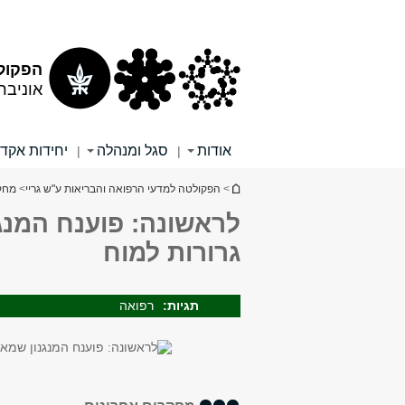
תוכן
תפריט
עליון
ראשי
הפקולט
אוניבר
אודות
סגל ומנהלה
יחידות אקד
|
|
הינך נמצא כאן
>
הפקולטה למדעי הרפואה והבריאות ע"ש גריי
>
מחק
לראשונה: פוענח המנ
גרורות למוח
תגיות:
רפואה