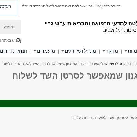
מערכת פ
דף הבית
English
אלפון
שער לסטודנטים
שער לסגל האקדמי ומנהלי
חיפוש
ה למדעי הרפואה והבריאות ע"ש גריי
סיטת תל אביב
חיפוש באתר ז
מיות
מחקר
מינהל ושירותים
מועמדים
הנחיות חירום
|
|
|
|
ר בפקולטה לרפואה
> לראשונה: פוענח המנגנון שמאפשר לסרטן השד לשלוח גרורות למוח
גנון שמאפשר לסרטן השד לשלוח