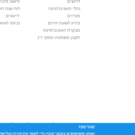
דרושים
חישוב סיכוי
נהלי האוניברסיטה
לוח שנת הל
מכרזים
ידיעונים
מידע לשעת חירום
כניסה לאזור
מבקרת האוניברסיטה
תקנון משמעת ופסקי דין
אוניברסיטת תל אביב עושה כל מאמץ לכבד זכו
קובצי קוקיז
שנעשה בתכנים אלה לדעתך מפר זכויות
נא לפ
אנחנו משתמשים בקבצי קוקיז כדי לשפר את חווית הגלישה 