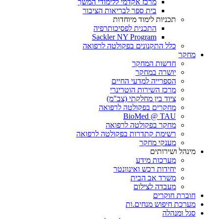
מרכז אקדמי ללימודי המשך
בית ספר לבריאות הציבור
תכניות לימוד מיוחדות
התכנית לפסיכותרפיה
Sackler NY Program
כלל התקנונים בפקולטה לרפואה
מחקר
חדשות המחקר
יושרה במחקר
הספרייה למדעי החיים
מרכז השירות הוטרינרי
ציוד בין מחלקתי (צב"מ)
מחקרים בפקולטה לרפואה
BioMed @ TAU
מחקר בפקולטה לרפואה
רשימת קתדרות בפקולטה לרפואה
מענקי מחקר
מינהל ושירותים
מערכות מידע
יחידות רכש ואינוונטר
משרד אב הבית
מעבדה לצילום
חוברת חוקרים
מערכת חיפוש מנחים.ות
סגל ומנהלה