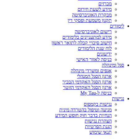
מכרזים
מידע לשעת חירום
מבקרת האוניברסיטה
תקנון משמעת ופסקי דין
לימודים
רישום לאוניברסיטה
מידע למתעניינים בלימודים
חישוב סיכויי קבלה לתואר ראשון
לוח שנת הלימודים
ידיעונים
כניסה לאזור האישי
סגל ומינהלה
אגפים ומשרדי מינהלה
ארגון הסגל המנהלי
ארגון הסגל האקדמי הבכיר
ארגון הסגל האקדמי הזוטר
כניסה ל-My Tau
נגישות
נגישות בקמפוס
מניעה וטיפול בהטרדה מינית
הנחיות בדבר חוק חופש המידע
הצהרת נגישות
הגנת הפרטיות
תנאי שימוש