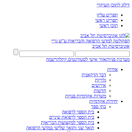
דילוג לתוכן העיקרי
תפריט עליון
תפריט ראשי
תוכן ראשי
הפקולטה למדעי הרפואה והבריאות ע"ש גריי
אוניברסיטת תל אביב
מערכת פניות
אזור אישי לסטודנטים.יות
להרשמה
אודות
דבר הדקאנית
גלריות
אירועים
חדשות
משרות אקדמיות פנויות
יחידות אקדמיות
בתי ספר
בית הספר לרפואה
בית הספר לרפואת שיניים
בית הספר למקצועות הבריאות
תואר שני ותואר שלישי במדעי הרפואה