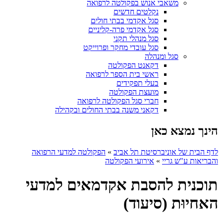
משאבי אנוש בפקולטה לרפואה
נקלטים חדשים
סגל אקדמי בבתי חולים
סגל אקדמי פרה-קליניים
סגל מנהלי תקני
סגל עובדי מחקר ופרוייקט
סגל ומנהלה
דקאנט הפקולטה
ראשי בית הספר לרפואה
בעלי תפקידים
מועצת הפקולטה
חברי סגל הפקולטה לרפואה
דקאני משנה בבתי החולים ובקהילה
הינך נמצא כאן
לדף הבית של אוניברסיטת תל אביב
»
הפקולטה למדעי הרפואה
והבריאות ע"ש גריי
»
אירועי הפקולטה
תוכנית להסבת אקדמאים למדעי
האחיוּת (סיעוד)