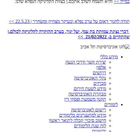
במייל >>
והיא תשמח לשלב אתכם.ן בצוות הקליניקה הנפלא שלנו.
תודה לחנוך דאום על ערב נפלא ובעיקר מצחיק ומשחרר | 22.5.23 >>
דברי נציגת עמותת בת עמי, יעל יגור, בערב ההוקרה לקליניקה לכולם.ן
שהתקיים ב- 21/02/2022 >>
מידע כללי
יצירת קשר ודרכי הגעה
אלפון
דרושים
נהלי האוניברסיטה
מכרזים
מידע לשעת חירום
מבקרת האוניברסיטה
תקנון משמעת ופסקי דין
לימודים
רישום לאוניברסיטה
מידע למתעניינים בלימודים
חישוב סיכויי קבלה לתואר ראשון
לוח שנת הלימודים
ידיעונים