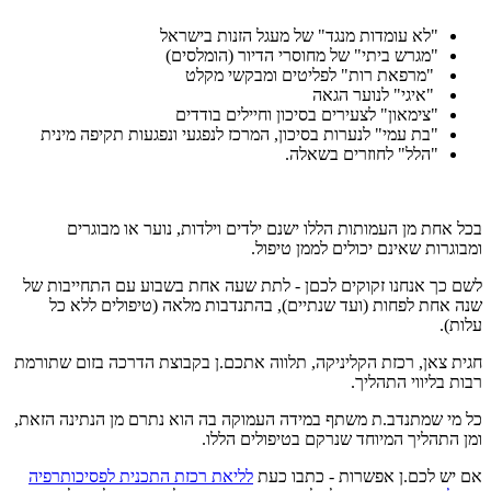
"לא עומדות מנגד" של מעגל הזנות בישראל
"מגרש ביתי" של מחוסרי הדיור (הומלסים)
"מרפאת רות" לפליטים ומבקשי מקלט
"איגי" לנוער הגאה
"צימאון" לצעירים בסיכון וחיילים בודדים
"בת עמי" לנערות בסיכון, המרכז לנפגעי ונפגעות תקיפה מינית
"הלל" לחוזרים בשאלה.
בכל אחת מן העמותות הללו ישנם ילדים וילדות, נוער או מבוגרים
ומבוגרות שאינם יכולים לממן טיפול.
לשם כך אנחנו זקוקים לכםן - לתת שעה אחת בשבוע עם התחייבות של
שנה אחת לפחות (ועד שנתיים), בהתנדבות מלאה (טיפולים ללא כל
עלות).
חגית צאן, רכזת הקליניקה, תלווה אתכם.ן בקבוצת הדרכה בזום שתורמת
רבות בליווי התהליך.
כל מי שמתנדב.ת משתף במידה העמוקה בה הוא נתרם מן הנתינה הזאת,
ומן התהליך המיוחד שנרקם בטיפולים הללו.
אם יש לכם.ן אפשרות - כתבו כעת
לליאת רכזת התכנית לפסיכותרפיה