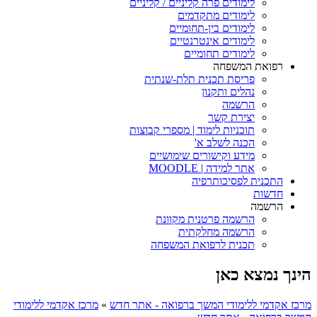
לימודים פרה קליניים / קליניים
לימודים מתקדמים
לימודים בין-תחומיים
לימודים אינטרנטיים
לימודים תחומיים
רפואת המשפחה
פריסת תכנית תלת-שנתית
נהלים ותקנון
הרשמה
יצירת קשר
תוכניות לימוד | מספרי קבוצות
הכנה לשלב א'
מידע וקישורים שימושיים
אתר למידה | MOODLE
התכנית לפסיכותרפיה
חדשות
הרשמה
הרשמה פרטנית מקוונת
הרשמה מחלקתית
תכנית לרפואת המשפחה
הינך נמצא כאן
מרכז אקדמי ללימודי המשך ברפואה - אתר חדש
»
מרכז אקדמי ללימודי