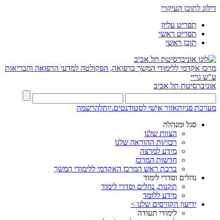
דילוג לתוכן העיקרי
תפריט עליון
תפריט ראשי
תוכן ראשי
מרכז אקדמי ללימודי המשך ברפואה, הפקולטה למדעי הרפואה והבריאות
ע"ש גריי
אוניברסיטת תל אביב
מערכת פניות
אזור אישי לסטודנטים.יות
להרשמה
סגל ומנהלה
הצוות שלנו
רכזי/ות ההוראה שלנו
מידע למרצה
חדשות המרכז
ברכת ראש המרכז האקדמי ללימודי המשך
נהלים וסדרי לימוד
תקנות, נהלים וסדרי לימוד
מידע ללומד
ידיעון הקורסים שלנו >
לימודי תעודה