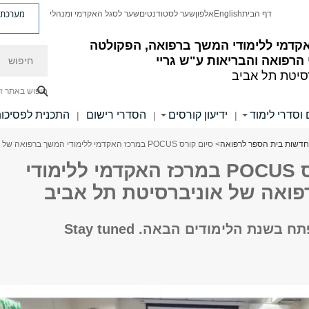
מערכת פ
דף הבית
English
אלפון
שער לסטודנטים
שער לסגל האקדמי ומנהלי
קדמי ללימודי המשך ברפואה, הפקולטה
חיפוש
הרפואה והבריאות ע"ש גריי
סיטת תל אביב
חיפוש באתר ז
 וסדרי לימוד
ידיעון קורסים
הסדרי רישום
התכנית לפסיכו
|
|
|
חדשות בית הספר לרפואה
> סיום קורס POCUS במרכז האקדמי ללימודי המשך ברפואה של אוניברסיטת תל אביב
סיום קורס POCUS במרכז האקדמי ללימודי
ואה של אוניברסיטת תל אביב
בשנת הלימודים הבאה. Stay tuned