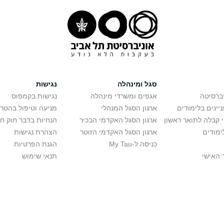
סגל ומינהלה
נגישות
יברסיטה
אגפים ומשרדי מינהלה
נגישות בקמפוס
יינים בלימודים
ארגון הסגל המנהלי
מניעה וטיפול בהטר
י קבלה לתואר ראשון
ארגון הסגל האקדמי הבכיר
הנחיות בדבר חוק ח
ימודים
ארגון הסגל האקדמי הזוטר
הצהרת נגישות
כניסה ל-My Tau
הגנת הפרטיות
 האישי
תנאי שימוש