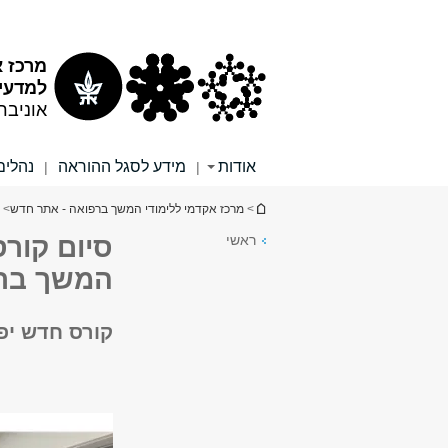
תוכן
תפריט
עליון
ראשי
מרכז א
למדעי 
אוניבר
אודות
מידע לסגל ההוראה
נהלים
|
|
הינך נמצא כאן
>
מרכז אקדמי ללימודי המשך ברפואה - אתר חדש
>
ראשי
המשך ברפ
קורס חדש יפתח 