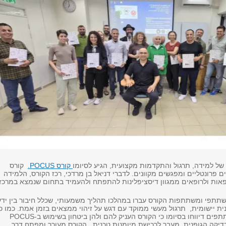
ל למידה, תרגול והתקדמות מקצועית, הגיע לסיומו
קורס POCUS.
קורס
פרונטליים ומפגשים מקוונים. לדברי דניאל בן מרדכי, רכז הקורס, הלמידה
פאות ולרופאים ממגוון דיסציפלינות להתפתח ולהעמיד בתחום שנמצא במרכז
משתתפי ומשתתפות הקורס עברו במהלכו תהליך משמעותי, שכלל חיבור בין ידע
ית יישומית, תרגול מעשי ממוקד עם דגש על זיהוי ממצאים בזמן אמת. כמו כן
המשתתפות והמשתתפים דיווחו בסיומו כי הקורס העניק להם ולהן ביטחון בשימוש ב-POCUS
דיקה הגופנית. מעבר לרכישת מיומנות טכנית, הקורס מעורר ומפתח דרך