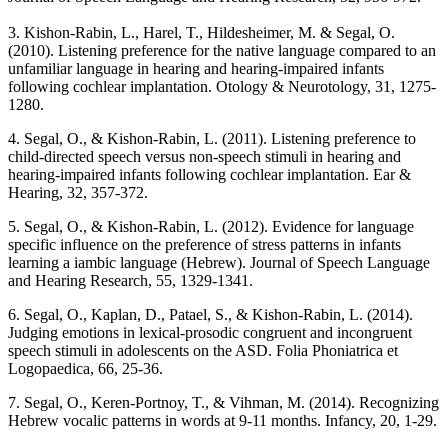
3. Kishon-Rabin, L., Harel, T., Hildesheimer, M. & Segal, O.
(2010). Listening preference for the native language compared to an
unfamiliar language in hearing and hearing-impaired infants
following cochlear implantation. Otology & Neurotology, 31, 1275-
1280.
4. Segal, O., & Kishon-Rabin, L. (2011). Listening preference to
child-directed speech versus non-speech stimuli in hearing and
hearing-impaired infants following cochlear implantation. Ear &
Hearing, 32, 357-372.
5. Segal, O., & Kishon-Rabin, L. (2012). Evidence for language
specific influence on the preference of stress patterns in infants
learning a iambic language (Hebrew). Journal of Speech Language
and Hearing Research, 55, 1329-1341.
6. Segal, O., Kaplan, D., Patael, S., & Kishon-Rabin, L. (2014).
Judging emotions in lexical-prosodic congruent and incongruent
speech stimuli in adolescents on the ASD. Folia Phoniatrica et
Logopaedica, 66, 25-36.
7. Segal, O., Keren-Portnoy, T., & Vihman, M. (2014). Recognizing
Hebrew vocalic patterns in words at 9-11 months. Infancy, 20, 1-29.