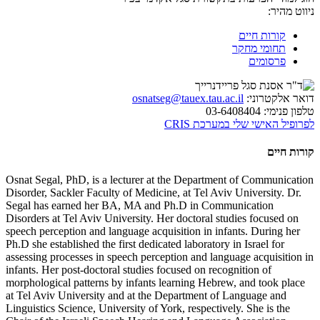
ניווט מהיר:
קורות חיים
תחומי מחקר
פרסומים
דואר אלקטרוני:
osnatseg@tauex.tau.ac.il
טלפון פנימי:
03-6408404
לפרופיל האישי שלי במערכת CRIS
קורות חיים
Osnat Segal, PhD, is a lecturer at the Department of Communication
Disorder, Sackler Faculty of Medicine, at Tel Aviv University. Dr.
Segal has earned her BA, MA and Ph.D in Communication
Disorders at Tel Aviv University. Her doctoral studies focused on
speech perception and language acquisition in infants. During her
Ph.D she established the first dedicated laboratory in Israel for
assessing processes in speech perception and language acquisition in
infants. Her post-doctoral studies focused on recognition of
morphological patterns by infants learning Hebrew, and took place
at Tel Aviv University and at the Department of Language and
Linguistics Science, University of York, respectively. She is the