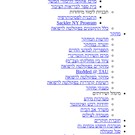
מרכז אקדמי ללימודי המשך
בית ספר לבריאות הציבור
תכניות לימוד מיוחדות
התכנית לפסיכותרפיה
Sackler NY Program
כלל התקנונים בפקולטה לרפואה
מחקר
חדשות המחקר
יושרה במחקר
הספרייה למדעי החיים
מרכז השירות הוטרינרי
ציוד בין מחלקתי (צב"מ)
מחקרים בפקולטה לרפואה
BioMed @ TAU
מחקר בפקולטה לרפואה
רשימת קתדרות בפקולטה לרפואה
מענקי מחקר
מינהל ושירותים
מערכות מידע
יחידות רכש ואינוונטר
משרד אב הבית
מעבדה לצילום
חוברת חוקרים
מערכת חיפוש מנחים.ות
סגל ומנהלה