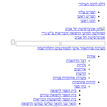
דילוג לתוכן העיקרי
תפריט עליון
תפריט ראשי
תוכן ראשי
הפקולטה למדעי הרפואה והבריאות ע"ש גריי
אוניברסיטת תל אביב
מערכת פניות
אזור אישי לסטודנטים.יות
להרשמה
אודות
דבר הדקאנית
גלריות
אירועים
חדשות
משרות אקדמיות פנויות
יחידות אקדמיות
בתי ספר
בית הספר לרפואה
בית הספר לרפואת שיניים
בית הספר למקצועות הבריאות
תואר שני ותואר שלישי במדעי הרפואה