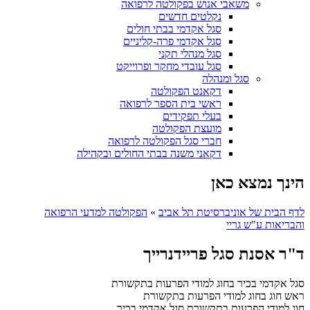
משאבי אנוש בפקולטה לרפואה
נקלטים חדשים
סגל אקדמי בבתי חולים
סגל אקדמי פרה-קליניים
סגל מנהלי תקני
סגל עובדי מחקר ופרוייקט
סגל ומנהלה
דקאנט הפקולטה
ראשי בית הספר לרפואה
בעלי תפקידים
מועצת הפקולטה
חברי סגל הפקולטה לרפואה
דקאני משנה בבתי החולים ובקהילה
הינך נמצא כאן
לדף הבית של אוניברסיטת תל אביב
»
הפקולטה למדעי הרפואה
והבריאות ע"ש גריי
ד"ר אסנת סגל פריידנרייך
סגל אקדמי בכיר בחוג למודי הפרעות בתקשורת
ראש חוג בחוג למודי הפרעות בתקשורת
חוג למודי הפרעות בתקשורת
סגל אקדמי בכיר