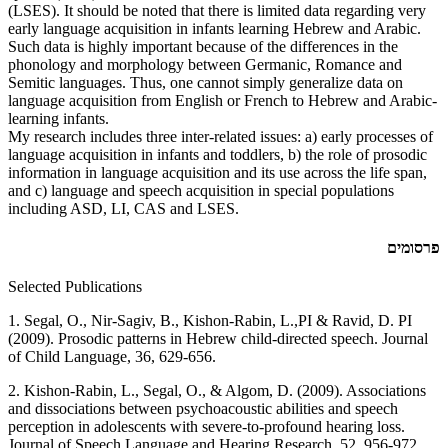
(LSES). It should be noted that there is limited data regarding very
early language acquisition in infants learning Hebrew and Arabic.
Such data is highly important because of the differences in the
phonology and morphology between Germanic, Romance and
Semitic languages. Thus, one cannot simply generalize data on
language acquisition from English or French to Hebrew and Arabic-
learning infants.
My research includes three inter-related issues: a) early processes of
language acquisition in infants and toddlers, b) the role of prosodic
information in language acquisition and its use across the life span,
and c) language and speech acquisition in special populations
including ASD, LI, CAS and LSES.
פרסומים
Selected Publications
1. Segal, O., Nir-Sagiv, B., Kishon-Rabin, L.,PI & Ravid, D. PI
(2009). Prosodic patterns in Hebrew child-directed speech. Journal
of Child Language, 36, 629-656.
2. Kishon-Rabin, L., Segal, O., & Algom, D. (2009). Associations
and dissociations between psychoacoustic abilities and speech
perception in adolescents with severe-to-profound hearing loss.
Journal of Speech Language and Hearing Research, 52, 956-972.