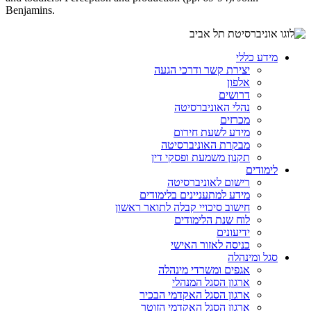
Benjamins.
מידע כללי
יצירת קשר ודרכי הגעה
אלפון
דרושים
נהלי האוניברסיטה
מכרזים
מידע לשעת חירום
מבקרת האוניברסיטה
תקנון משמעת ופסקי דין
לימודים
רישום לאוניברסיטה
מידע למתעניינים בלימודים
חישוב סיכויי קבלה לתואר ראשון
לוח שנת הלימודים
ידיעונים
כניסה לאזור האישי
סגל ומינהלה
אגפים ומשרדי מינהלה
ארגון הסגל המנהלי
ארגון הסגל האקדמי הבכיר
ארגון הסגל האקדמי הזוטר