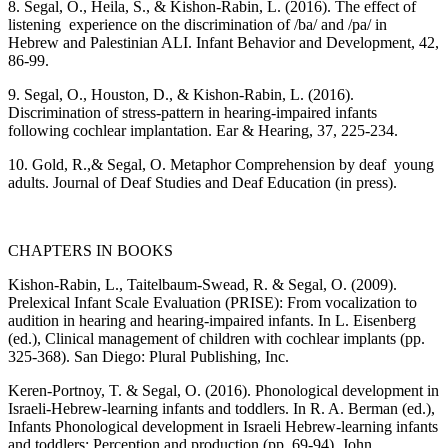
8. Segal, O., Heila, S., & Kishon-Rabin, L. (2016). The effect of
listening experience on the discrimination of /ba/ and /pa/ in
Hebrew and Palestinian ALI. Infant Behavior and Development, 42,
86-99.
9. Segal, O., Houston, D., & Kishon-Rabin, L. (2016).
Discrimination of stress-pattern in hearing-impaired infants
following cochlear implantation. Ear & Hearing, 37, 225-234.
10. Gold, R.,& Segal, O. Metaphor Comprehension by deaf young
adults. Journal of Deaf Studies and Deaf Education (in press).
CHAPTERS IN BOOKS
Kishon-Rabin, L., Taitelbaum-Swead, R. & Segal, O. (2009).
Prelexical Infant Scale Evaluation (PRISE): From vocalization to
audition in hearing and hearing-impaired infants. In L. Eisenberg
(ed.), Clinical management of children with cochlear implants (pp.
325-368). San Diego: Plural Publishing, Inc.
Keren-Portnoy, T. & Segal, O. (2016). Phonological development in
Israeli-Hebrew-learning infants and toddlers. In R. A. Berman (ed.),
Infants Phonological development in Israeli Hebrew-learning infants
and toddlers: Perception and production (pp. 69-94). John