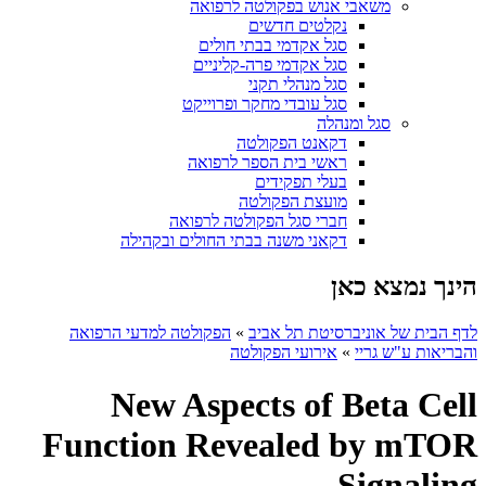
משאבי אנוש בפקולטה לרפואה
נקלטים חדשים
סגל אקדמי בבתי חולים
סגל אקדמי פרה-קליניים
סגל מנהלי תקני
סגל עובדי מחקר ופרוייקט
סגל ומנהלה
דקאנט הפקולטה
ראשי בית הספר לרפואה
בעלי תפקידים
מועצת הפקולטה
חברי סגל הפקולטה לרפואה
דקאני משנה בבתי החולים ובקהילה
הינך נמצא כאן
לדף הבית של אוניברסיטת תל אביב
»
הפקולטה למדעי הרפואה
והבריאות ע"ש גריי
»
אירועי הפקולטה
New Aspects of Beta Cell
Function Revealed by mTOR
Signaling