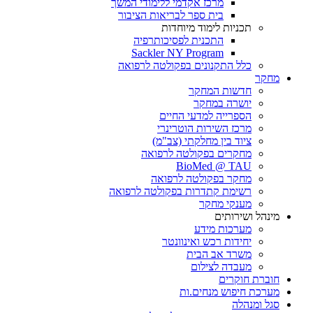
מרכז אקדמי ללימודי המשך
בית ספר לבריאות הציבור
תכניות לימוד מיוחדות
התכנית לפסיכותרפיה
Sackler NY Program
כלל התקנונים בפקולטה לרפואה
מחקר
חדשות המחקר
יושרה במחקר
הספרייה למדעי החיים
מרכז השירות הוטרינרי
ציוד בין מחלקתי (צב"מ)
מחקרים בפקולטה לרפואה
BioMed @ TAU
מחקר בפקולטה לרפואה
רשימת קתדרות בפקולטה לרפואה
מענקי מחקר
מינהל ושירותים
מערכות מידע
יחידות רכש ואינוונטר
משרד אב הבית
מעבדה לצילום
חוברת חוקרים
מערכת חיפוש מנחים.ות
סגל ומנהלה