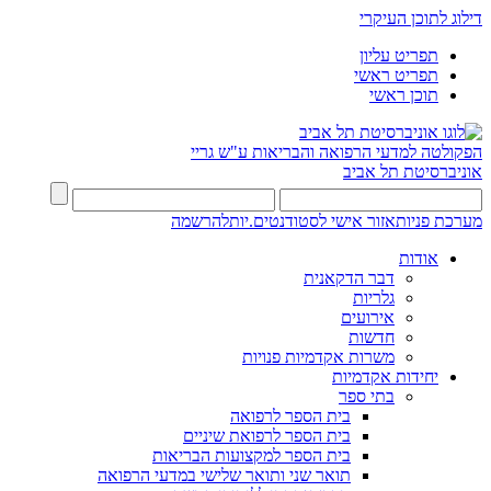
דילוג לתוכן העיקרי
תפריט עליון
תפריט ראשי
תוכן ראשי
הפקולטה למדעי הרפואה והבריאות ע"ש גריי
אוניברסיטת תל אביב
מערכת פניות
אזור אישי לסטודנטים.יות
להרשמה
אודות
דבר הדקאנית
גלריות
אירועים
חדשות
משרות אקדמיות פנויות
יחידות אקדמיות
בתי ספר
בית הספר לרפואה
בית הספר לרפואת שיניים
בית הספר למקצועות הבריאות
תואר שני ותואר שלישי במדעי הרפואה