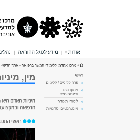
תוכן
תפריט
עליון
ראשי
מרכז א
למדעי 
אוניבר
אודות
מידע לסגל ההוראה
נהלים
|
|
הינך נמצא כאן
>
מרכז אקדמי ללימודי המשך ברפואה - אתר חדש
> 
מין, מיני
ראשי
פרה קליניים / קליניים
מתקדמים
ובינתחומיים
מיניות האדם היא 
לימודי תעודה
הרפואה ובמקצועות
אינטרנטיים וסדנאות
ראשי התכניו