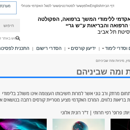
מערכת פ
דף הבית
English
אלפון
שער לסטודנטים
שער לסגל האקדמי ומנהלי
קדמי ללימודי המשך ברפואה, הפקולטה
חיפוש
הרפואה והבריאות ע"ש גריי
סיטת תל אביב
חיפוש באתר ז
 וסדרי לימוד
ידיעון קורסים
הסדרי רישום
התכנית לפסיכו
|
|
|
מין, מיניות ומה שביניהם
ות ומה שביניהם
תחום מרתק ורב גוני אשר למרות חשיבותו העצומה אינו משולב בלימודי
 בריאות נלווים. המרכז האקדמי מציע מטריית קורסים רחבה בנושאים אל
ת: פרופ' רפי חרותי | ד"ר רונית אלוני