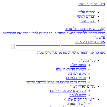
דילוג לתוכן העיקרי
תפריט עליון
תפריט ראשי
תוכן ראשי
מרכז אקדמי ללימודי המשך ברפואה, הפקולטה למדעי הרפואה והבריאות
ע"ש גריי
אוניברסיטת תל אביב
מערכת פניות
אזור אישי לסטודנטים.יות
להרשמה
סגל ומנהלה
הצוות שלנו
רכזי/ות ההוראה שלנו
מידע למרצה
חדשות המרכז
ברכת ראש המרכז האקדמי ללימודי המשך
נהלים וסדרי לימוד
תקנות, נהלים וסדרי לימוד
מידע ללומד
ידיעון הקורסים שלנו >
לימודי תעודה