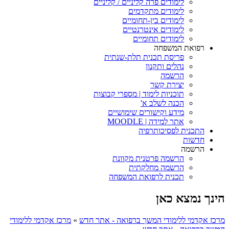
לימודים פרה קליניים / קליניים
לימודים מתקדמים
לימודים בין-תחומיים
לימודים אינטרנטיים
לימודים תחומיים
רפואת המשפחה
פריסת תכנית תלת-שנתית
נהלים ותקנון
הרשמה
יצירת קשר
תוכניות לימוד | מספרי קבוצות
הכנה לשלב א'
מידע וקישורים שימושיים
אתר למידה | MOODLE
התכנית לפסיכותרפיה
חדשות
הרשמה
הרשמה פרטנית מקוונת
הרשמה מחלקתית
תכנית לרפואת המשפחה
הינך נמצא כאן
מרכז אקדמי ללימודי המשך ברפואה - אתר חדש
»
מרכז אקדמי ללימודי