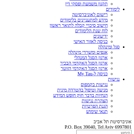
תקנון משמעת ופסקי דין
לימודים
רישום לאוניברסיטה
מידע למתעניינים בלימודים
חישוב סיכויי קבלה לתואר ראשון
לוח שנת הלימודים
ידיעונים
כניסה לאזור האישי
סגל ומינהלה
אגפים ומשרדי מינהלה
ארגון הסגל המנהלי
ארגון הסגל האקדמי הבכיר
ארגון הסגל האקדמי הזוטר
כניסה ל-My Tau
נגישות
נגישות בקמפוס
מניעה וטיפול בהטרדה מינית
הנחיות בדבר חוק חופש המידע
הצהרת נגישות
הגנת הפרטיות
תנאי שימוש
אוניברסיטת תל אביב
P.O. Box 39040, Tel Aviv 6997801