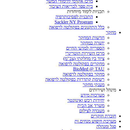
מרכז אקדמי ללימודי המשך
בית ספר לבריאות הציבור
תכניות לימוד מיוחדות
התכנית לפסיכותרפיה
Sackler NY Program
כלל התקנונים בפקולטה לרפואה
מחקר
חדשות המחקר
יושרה במחקר
הספרייה למדעי החיים
מרכז השירות הוטרינרי
ציוד בין מחלקתי (צב"מ)
מחקרים בפקולטה לרפואה
BioMed @ TAU
מחקר בפקולטה לרפואה
רשימת קתדרות בפקולטה לרפואה
מענקי מחקר
מינהל ושירותים
מערכות מידע
יחידות רכש ואינוונטר
משרד אב הבית
מעבדה לצילום
חוברת חוקרים
מערכת חיפוש מנחים.ות
סגל ומנהלה