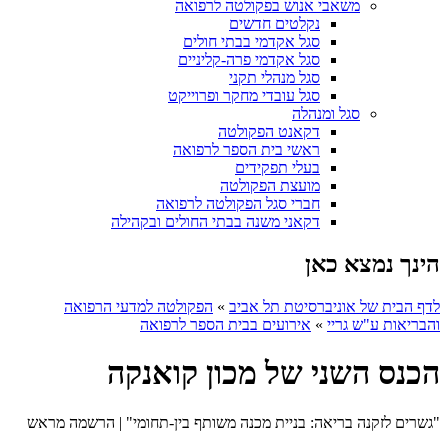
משאבי אנוש בפקולטה לרפואה
נקלטים חדשים
סגל אקדמי בבתי חולים
סגל אקדמי פרה-קליניים
סגל מנהלי תקני
סגל עובדי מחקר ופרוייקט
סגל ומנהלה
דקאנט הפקולטה
ראשי בית הספר לרפואה
בעלי תפקידים
מועצת הפקולטה
חברי סגל הפקולטה לרפואה
דקאני משנה בבתי החולים ובקהילה
הינך נמצא כאן
לדף הבית של אוניברסיטת תל אביב
»
הפקולטה למדעי הרפואה
והבריאות ע"ש גריי
»
אירועים בבית הספר לרפואה
הכנס השני של מכון קואנקה
"גשרים לזקנה בריאה: בניית מכנה משותף בין-תחומי" | הרשמה מראש