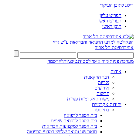
דילוג לתוכן העיקרי
תפריט עליון
תפריט ראשי
תוכן ראשי
הפקולטה למדעי הרפואה והבריאות ע"ש גריי
אוניברסיטת תל אביב
מערכת פניות
אזור אישי לסטודנטים.יות
להרשמה
אודות
דבר הדקאנית
גלריות
אירועים
חדשות
משרות אקדמיות פנויות
יחידות אקדמיות
בתי ספר
בית הספר לרפואה
בית הספר לרפואת שיניים
בית הספר למקצועות הבריאות
תואר שני ותואר שלישי במדעי הרפואה