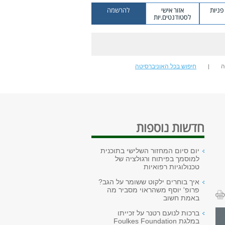
ניות
אזור אישי
להרשמה
לסטודנטים.יות
ה
חיפוש בכל האוניברסיטה
חדשות נוספות
יום סיום המחזור השלישי בתוכנית
למוסמך בפיתוח ורגולציה של
טכנולוגיות רפואיות
איך בוחרים ילקוט ששומר על הגב?
פרופ' יוסף משהראוי מסביר מה
באמת חשוב
ברכות לנועם רטנר על זכייתו
במלגת Foulkes Foundation