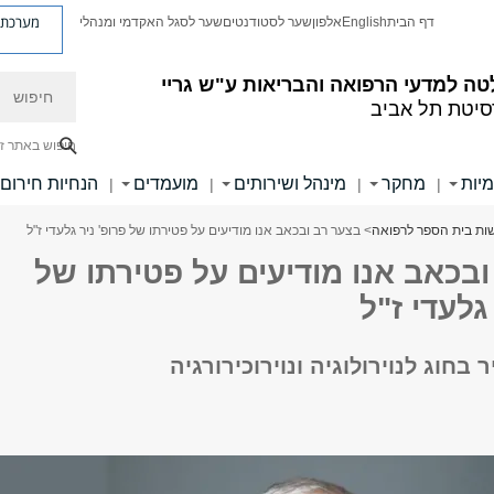
מערכת פ
דף הבית
English
אלפון
שער לסטודנטים
שער לסגל האקדמי ומנהלי
חיפוש
ה למדעי הרפואה והבריאות ע"ש גריי
סיטת תל אביב
חיפוש באתר ז
מיות
מחקר
מינהל ושירותים
מועמדים
הנחיות חירום
|
|
|
|
ות בית הספר לרפואה
> בצער רב ובכאב אנו מודיעים על פטירתו של פרופ' ניר גלעדי ז"ל
בכאב אנו מודיעים על פטירתו של
גלעדי ז"ל
בחוג לנוירולוגיה ונוירוכירורגיה