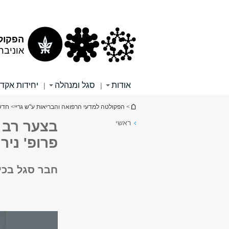
תוכן
תפריט
עליון
ראשי
הפקולט
אוניבר
אודות
סגל ומנהלה
יחידות אקד
|
|
הינך נמצא כאן
>
הפקולטה למדעי הרפואה והבריאות ע"ש גריי
>
חדש
ראשי
בצער רב ו
פרופ' ניר 
חבר סגל בכיר 