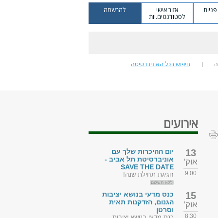
ניות
אזור אישי
להרשמה
לסטודנטים.יות
ה
חיפוש בכל האוניברסיטה
אירועים
13
יום ההיכרות שלך עם
אוניברסיטת תל אביב -
אוק'
SAVE THE DATE
9:00
חגיגת תחילת שנה!
ללא תשלום
15
כנס מדעי בנושא יציבות
הגנום, הזדקנות תאית
אוק'
וסרטן
8:30
כנס מדעי בנושא יציבות