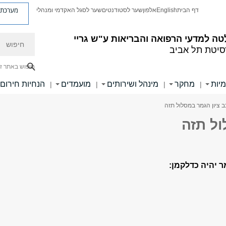
מערכת פ
דף הבית
English
אלפון
שער לסטודנטים
שער לסגל האקדמי ומנהלי
חיפוש
ה למדעי הרפואה והבריאות ע"ש גריי
סיטת תל אביב
חיפוש באתר ז
מיות
מחקר
מינהל ושירותים
מועמדים
הנחיות חירום
|
|
|
|
 ציון הגמר במסלול תזה
ול תזה
ר יהיה כדלקמן: