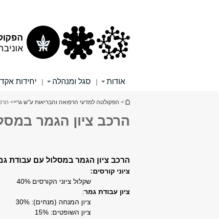
תוכן
תפריט
עליון
ראשי
הפקולט
אוניבר
אודות
סגל ומנהלה
יחידות אקד
|
|
הינך נמצא כאן
>
הפקולטה למדעי הרפואה והבריאות ע"ש גריי
> הרכב
הרכב ציון הגמר במסל
הרכב ציון הגמר במסלול עם עבודת גמ
ציוני קורסים:
שקלול ציוני הקורסים 40%
ציון עבודת גמר
:
ציון המנחה (מנחים): 30%
ציון השופטים: 15%