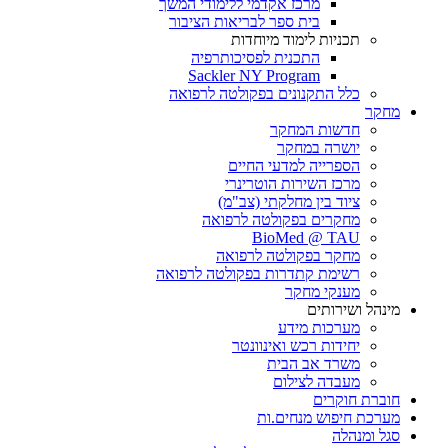
מרכז אקדמי ללימודי המשך
בית ספר לבריאות הציבור
תכניות לימוד מיוחדות
התכנית לפסיכותרפיה
Sackler NY Program
כלל התקנונים בפקולטה לרפואה
מחקר
חדשות המחקר
יושרה במחקר
הספרייה למדעי החיים
מרכז השירות הוטרינרי
ציוד בין מחלקתי (צב"מ)
מחקרים בפקולטה לרפואה
BioMed @ TAU
מחקר בפקולטה לרפואה
רשימת קתדרות בפקולטה לרפואה
מענקי מחקר
מינהל ושירותים
מערכות מידע
יחידות רכש ואינוונטר
משרד אב הבית
מעבדה לצילום
חוברת חוקרים
מערכת חיפוש מנחים.ות
סגל ומנהלה