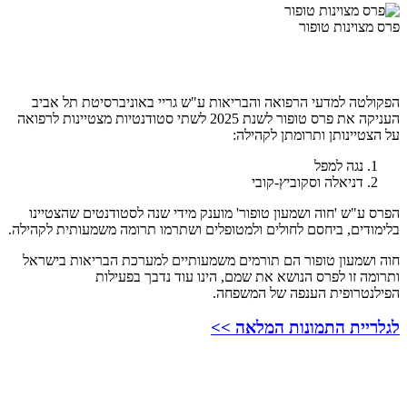
פרס מצוינות טופור
הפקולטה למדעי הרפואה והבריאות ע"ש גריי באוניברסיטת תל אביב
העניקה את פרס טופור לשנת 2025 לשתי סטודנטיות מצטיינות לרפואה
על הצטיינותן ותרומתן לקהילה:
נגה למפל
דניאלה וסקוביץ-קובי
הפרס ע"ש 'חוה ושמעון טופור' מוענק מידי שנה לסטודנטים שהצטיינו
בלימודים, ביחסם לחולים ולמטופלים ושתרמו תרומה משמעותית לקהילה.
חוה ושמעון טופור הם תורמים משמעותיים למערכת הבריאות בישראל
ותרומה זו לפרס הנושא את שמם, הינו עוד נדבך בפעילות
הפילנטרופית הענפה של המשפחה.
לגלריית התמונות המלאה >>