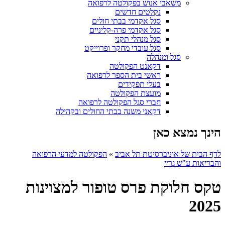
משאבי אנוש בפקולטה לרפואה
נקלטים חדשים
סגל אקדמי בבתי חולים
סגל אקדמי פרה-קליניים
סגל מנהלי תקני
סגל עובדי מחקר ופרוייקט
סגל ומנהלה
דקאנט הפקולטה
ראשי בית הספר לרפואה
בעלי תפקידים
מועצת הפקולטה
חברי סגל הפקולטה לרפואה
דקאני משנה בבתי החולים ובקהילה
הינך נמצא כאן
לדף הבית של אוניברסיטת תל אביב
»
הפקולטה למדעי הרפואה
והבריאות ע"ש גריי
טקס חלוקת פרס טופור למצוינות
2025