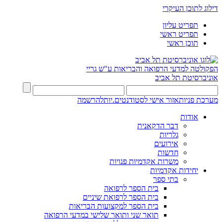
דילוג לתוכן העיקרי
תפריט עליון
תפריט ראשי
תוכן ראשי
הפקולטה למדעי הרפואה והבריאות ע"ש גריי
אוניברסיטת תל אביב
מערכת פניות
אזור אישי לסטודנטים.יות
להרשמה
אודות
דבר הדקאנית
גלריות
אירועים
חדשות
משרות אקדמיות פנויות
יחידות אקדמיות
בתי ספר
בית הספר לרפואה
בית הספר לרפואת שיניים
בית הספר למקצועות הבריאות
תואר שני ותואר שלישי במדעי הרפואה