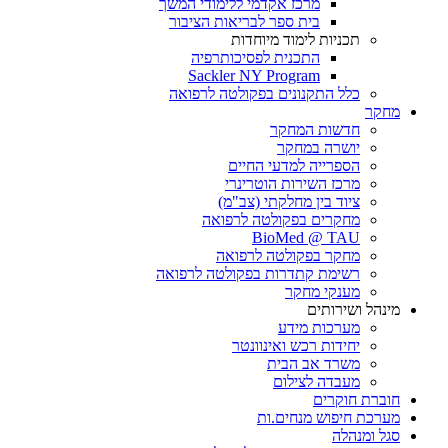
מרכז אקדמי ללימודי המשך
בית ספר לבריאות הציבור
תכניות לימוד מיוחדות
התכנית לפסיכותרפיה
Sackler NY Program
כלל התקנונים בפקולטה לרפואה
מחקר
חדשות המחקר
יושרה במחקר
הספרייה למדעי החיים
מרכז השירות הוטרינרי
ציוד בין מחלקתי (צב"מ)
מחקרים בפקולטה לרפואה
BioMed @ TAU
מחקר בפקולטה לרפואה
רשימת קתדרות בפקולטה לרפואה
מענקי מחקר
מינהל ושירותים
מערכות מידע
יחידות רכש ואינוונטר
משרד אב הבית
מעבדה לצילום
חוברת חוקרים
מערכת חיפוש מנחים.ות
סגל ומנהלה