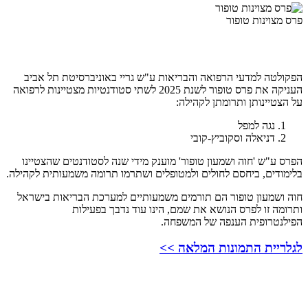
פרס מצוינות טופור
הפקולטה למדעי הרפואה והבריאות ע"ש גריי באוניברסיטת תל אביב
העניקה את פרס טופור לשנת 2025 לשתי סטודנטיות מצטיינות לרפואה
על הצטיינותן ותרומתן לקהילה:
נגה למפל
דניאלה וסקוביץ-קובי
הפרס ע"ש 'חוה ושמעון טופור' מוענק מידי שנה לסטודנטים שהצטיינו
בלימודים, ביחסם לחולים ולמטופלים ושתרמו תרומה משמעותית לקהילה.
חוה ושמעון טופור הם תורמים משמעותיים למערכת הבריאות בישראל
ותרומה זו לפרס הנושא את שמם, הינו עוד נדבך בפעילות
הפילנטרופית הענפה של המשפחה.
לגלריית התמונות המלאה >>