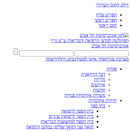
דילוג לתוכן העיקרי
תפריט עליון
תפריט ראשי
תוכן ראשי
הפקולטה למדעי הרפואה והבריאות ע"ש גריי
אוניברסיטת תל אביב
מערכת פניות
אזור אישי לסטודנטים.יות
להרשמה
אודות
דבר הדקאנית
גלריות
אירועים
חדשות
משרות אקדמיות פנויות
יחידות אקדמיות
בתי ספר
בית הספר לרפואה
בית הספר לרפואת שיניים
בית הספר למקצועות הבריאות
תואר שני ותואר שלישי במדעי הרפואה