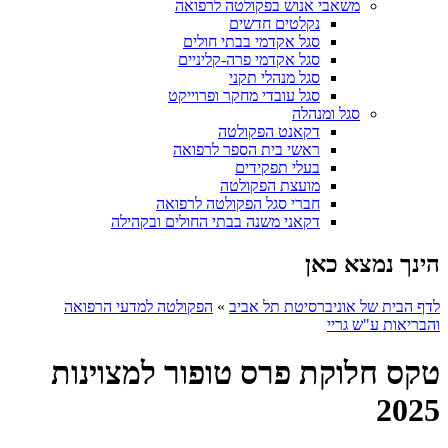
משאבי אנוש בפקולטה לרפואה
נקלטים חדשים
סגל אקדמי בבתי חולים
סגל אקדמי פרה-קליניים
סגל מנהלי תקני
סגל עובדי מחקר ופרוייקט
סגל ומנהלה
דקאנט הפקולטה
ראשי בית הספר לרפואה
בעלי תפקידים
מועצת הפקולטה
חברי סגל הפקולטה לרפואה
דקאני משנה בבתי החולים ובקהילה
הינך נמצא כאן
לדף הבית של אוניברסיטת תל אביב
»
הפקולטה למדעי הרפואה
והבריאות ע"ש גריי
טקס חלוקת פרס טופור למצוינות
2025