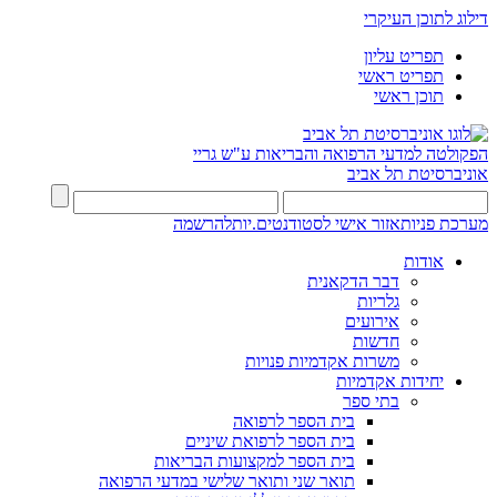
דילוג לתוכן העיקרי
תפריט עליון
תפריט ראשי
תוכן ראשי
הפקולטה למדעי הרפואה והבריאות ע"ש גריי
אוניברסיטת תל אביב
מערכת פניות
אזור אישי לסטודנטים.יות
להרשמה
אודות
דבר הדקאנית
גלריות
אירועים
חדשות
משרות אקדמיות פנויות
יחידות אקדמיות
בתי ספר
בית הספר לרפואה
בית הספר לרפואת שיניים
בית הספר למקצועות הבריאות
תואר שני ותואר שלישי במדעי הרפואה