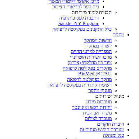
מרכז אקדמי ללימודי המשך
בית ספר לבריאות הציבור
תכניות לימוד מיוחדות
התכנית לפסיכותרפיה
Sackler NY Program
כלל התקנונים בפקולטה לרפואה
מחקר
חדשות המחקר
יושרה במחקר
הספרייה למדעי החיים
מרכז השירות הוטרינרי
ציוד בין מחלקתי (צב"מ)
מחקרים בפקולטה לרפואה
BioMed @ TAU
מחקר בפקולטה לרפואה
רשימת קתדרות בפקולטה לרפואה
מענקי מחקר
מינהל ושירותים
מערכות מידע
יחידות רכש ואינוונטר
משרד אב הבית
מעבדה לצילום
חוברת חוקרים
מערכת חיפוש מנחים.ות
סגל ומנהלה