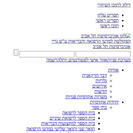
דילוג לתוכן העיקרי
תפריט עליון
תפריט ראשי
תוכן ראשי
הפקולטה למדעי הרפואה והבריאות ע"ש גריי
אוניברסיטת תל אביב
מערכת פניות
אזור אישי לסטודנטים.יות
להרשמה
אודות
דבר הדקאנית
גלריות
אירועים
חדשות
משרות אקדמיות פנויות
יחידות אקדמיות
בתי ספר
בית הספר לרפואה
בית הספר לרפואת שיניים
בית הספר למקצועות הבריאות
תואר שני ותואר שלישי במדעי הרפואה