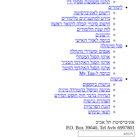
תקנון משמעת ופסקי דין
לימודים
רישום לאוניברסיטה
מידע למתעניינים בלימודים
חישוב סיכויי קבלה לתואר ראשון
לוח שנת הלימודים
ידיעונים
כניסה לאזור האישי
סגל ומינהלה
אגפים ומשרדי מינהלה
ארגון הסגל המנהלי
ארגון הסגל האקדמי הבכיר
ארגון הסגל האקדמי הזוטר
כניסה ל-My Tau
נגישות
נגישות בקמפוס
מניעה וטיפול בהטרדה מינית
הנחיות בדבר חוק חופש המידע
הצהרת נגישות
הגנת הפרטיות
תנאי שימוש
אוניברסיטת תל אביב
P.O. Box 39040, Tel Aviv 6997801