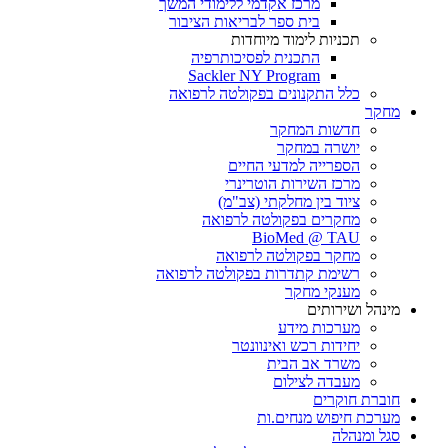
מרכז אקדמי ללימודי המשך
בית ספר לבריאות הציבור
תכניות לימוד מיוחדות
התכנית לפסיכותרפיה
Sackler NY Program
כלל התקנונים בפקולטה לרפואה
מחקר
חדשות המחקר
יושרה במחקר
הספרייה למדעי החיים
מרכז השירות הוטרינרי
ציוד בין מחלקתי (צב"מ)
מחקרים בפקולטה לרפואה
BioMed @ TAU
מחקר בפקולטה לרפואה
רשימת קתדרות בפקולטה לרפואה
מענקי מחקר
מינהל ושירותים
מערכות מידע
יחידות רכש ואינוונטר
משרד אב הבית
מעבדה לצילום
חוברת חוקרים
מערכת חיפוש מנחים.ות
סגל ומנהלה