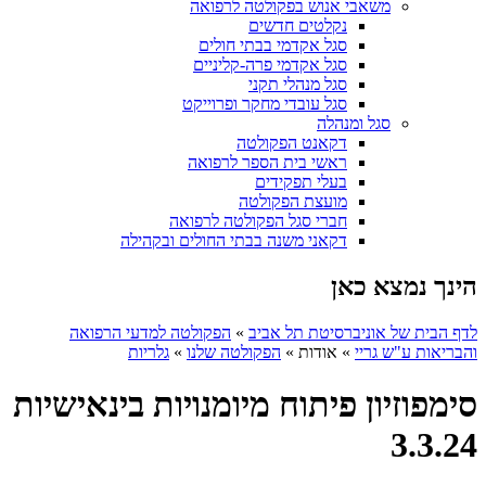
משאבי אנוש בפקולטה לרפואה
נקלטים חדשים
סגל אקדמי בבתי חולים
סגל אקדמי פרה-קליניים
סגל מנהלי תקני
סגל עובדי מחקר ופרוייקט
סגל ומנהלה
דקאנט הפקולטה
ראשי בית הספר לרפואה
בעלי תפקידים
מועצת הפקולטה
חברי סגל הפקולטה לרפואה
דקאני משנה בבתי החולים ובקהילה
הינך נמצא כאן
לדף הבית של אוניברסיטת תל אביב
»
הפקולטה למדעי הרפואה
והבריאות ע"ש גריי
»
אודות
»
הפקולטה שלנו
»
גלריות
סימפוזיון פיתוח מיומנויות בינאישיות
3.3.24