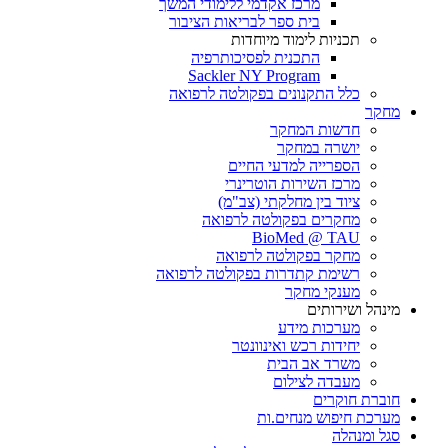
מרכז אקדמי ללימודי המשך
בית ספר לבריאות הציבור
תכניות לימוד מיוחדות
התכנית לפסיכותרפיה
Sackler NY Program
כלל התקנונים בפקולטה לרפואה
מחקר
חדשות המחקר
יושרה במחקר
הספרייה למדעי החיים
מרכז השירות הוטרינרי
ציוד בין מחלקתי (צב"מ)
מחקרים בפקולטה לרפואה
BioMed @ TAU
מחקר בפקולטה לרפואה
רשימת קתדרות בפקולטה לרפואה
מענקי מחקר
מינהל ושירותים
מערכות מידע
יחידות רכש ואינוונטר
משרד אב הבית
מעבדה לצילום
חוברת חוקרים
מערכת חיפוש מנחים.ות
סגל ומנהלה