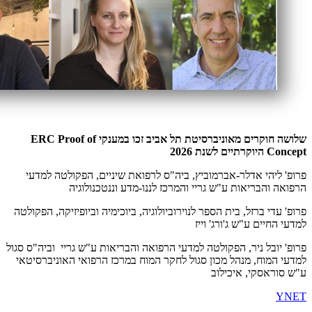
שלושה חוקרים מאוניברסיטת תל אביב זכו במענקי ERC Proof of
Concept היוקרתיים לשנת 2026
פרופ' ליהי אדלר-אברמוביץ, ביה"ס לרפואת שיניים, הפקולטה למדעי
הרפואה והבריאות ע"ש גריי והמרכז לננו-מדע וננטכנולוגיה
פרופ' עדי ברזל, בית הספר לנוירוביולוגיה, ביוכימיה וביופיזיקה, הפקולטה
למדעי החיים ע"ש ג'ורג' וייז
פרופ' יובל ניר, הפקולטה למדעי הרפואה והבריאות ע"ש גריי וביה"ס סגול
למדעי המוח, מנהל מכון סגול לחקר המוח במרכז הרפואי האוניברסיטאי
ע"ש סוראסקי, איכילוב
YNET