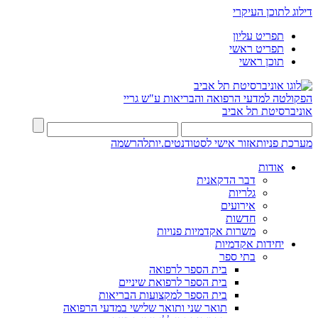
דילוג לתוכן העיקרי
תפריט עליון
תפריט ראשי
תוכן ראשי
הפקולטה למדעי הרפואה והבריאות ע"ש גריי
אוניברסיטת תל אביב
מערכת פניות
אזור אישי לסטודנטים.יות
להרשמה
אודות
דבר הדקאנית
גלריות
אירועים
חדשות
משרות אקדמיות פנויות
יחידות אקדמיות
בתי ספר
בית הספר לרפואה
בית הספר לרפואת שיניים
בית הספר למקצועות הבריאות
תואר שני ותואר שלישי במדעי הרפואה