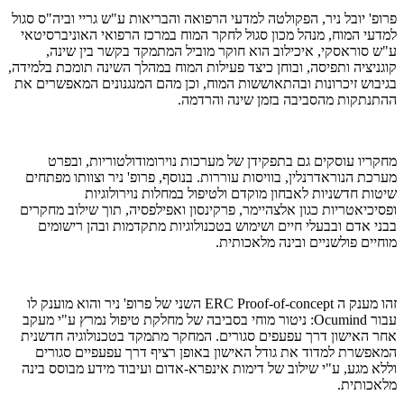
פרופ' יובל ניר, הפקולטה למדעי הרפואה והבריאות ע"ש גריי וביה"ס סגול
למדעי המוח, מנהל מכון סגול לחקר המוח במרכז הרפואי האוניברסיטאי
ע"ש סוראסקי, איכילוב הוא חוקר מוביל המתמקד בקשר בין שינה,
קוגניציה ותפיסה, ובוחן כיצד פעילות המוח במהלך השינה תומכת בלמידה,
בגיבוש זיכרונות ובהתאוששות המוח, וכן מהם המנגנונים המאפשרים את
ההתנתקות מהסביבה בזמן שינה והרדמה.
מחקריו עוסקים גם בתפקידן של מערכות נוירומודולטוריות, ובפרט
מערכת הנוראדרנלין, בוויסות עוררות. בנוסף, פרופ' ניר וצוותו מפתחים
שיטות חדשניות לאבחון מוקדם ולטיפול במחלות נוירולוגיות
ופסיכיאטריות כגון אלצהיימר, פרקינסון ואפילפסיה, תוך שילוב מחקרים
בבני אדם ובבעלי חיים ושימוש בטכנולוגיות מתקדמות ובהן רישומים
מוחיים פולשניים ובינה מלאכותית.
זהו מענק ה ERC Proof-of-concept השני של פרופ' ניר והוא מוענק לו
עבור Ocumind: ניטור מוחי בסביבה של מחלקת טיפול נמרץ ע"י מעקב
אחר האישון דרך עפעפים סגורים. המחקר מתמקד בטכנולוגיה חדשנית
המאפשרת למדוד את גודל האישון באופן רציף דרך עפעפיים סגורים
וללא מגע, ע"י שילוב של דימות אינפרא-אדום ועיבוד מידע מבוסס בינה
מלאכותית.