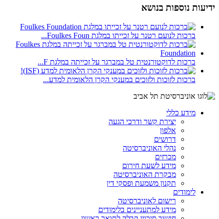
ידיעות נוספות בנושא
ברכות לנועם רטנר על זכייתו במלגת Foulkes Foun...
ברכות לדוקטורנטית טל במברגר על זכייתה במלגת F...
ברכות לזוכות ולזוכים במענקי הקרן הלאומית למדע...
מידע כללי
יצירת קשר ודרכי הגעה
אלפון
דרושים
נהלי האוניברסיטה
מכרזים
מידע לשעת חירום
מבקרת האוניברסיטה
תקנון משמעת ופסקי דין
לימודים
רישום לאוניברסיטה
מידע למתעניינים בלימודים
חישוב סיכויי קבלה לתואר ראשון