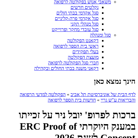
משאבי אנוש בפקולטה לרפואה
נקלטים חדשים
סגל אקדמי בבתי חולים
סגל אקדמי פרה-קליניים
סגל מנהלי תקני
סגל עובדי מחקר ופרוייקט
סגל ומנהלה
דקאנט הפקולטה
ראשי בית הספר לרפואה
בעלי תפקידים
מועצת הפקולטה
חברי סגל הפקולטה לרפואה
דקאני משנה בבתי החולים ובקהילה
הינך נמצא כאן
לדף הבית של אוניברסיטת תל אביב
»
הפקולטה למדעי הרפואה
והבריאות ע"ש גריי
»
חדשות בית הספר לרפואה
ברכות לפרופ' יובל ניר על זכייתו
במענק היוקרתי ERC Proof of
Concept לשנת 2026