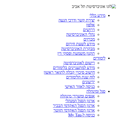
מידע כללי
יצירת קשר ודרכי הגעה
אלפון
דרושים
נהלי האוניברסיטה
מכרזים
מידע לשעת חירום
מבקרת האוניברסיטה
תקנון משמעת ופסקי דין
לימודים
רישום לאוניברסיטה
מידע למתעניינים בלימודים
חישוב סיכויי קבלה לתואר ראשון
לוח שנת הלימודים
ידיעונים
כניסה לאזור האישי
סגל ומינהלה
אגפים ומשרדי מינהלה
ארגון הסגל המנהלי
ארגון הסגל האקדמי הבכיר
ארגון הסגל האקדמי הזוטר
כניסה ל-My Tau