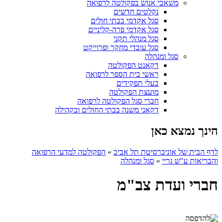
משאבי אנוש בפקולטה לרפואה
נקלטים חדשים
סגל אקדמי בבתי חולים
סגל אקדמי פרה-קליניים
סגל מנהלי תקני
סגל עובדי מחקר ופרוייקט
סגל ומנהלה
דקאנט הפקולטה
ראשי בית הספר לרפואה
בעלי תפקידים
מועצת הפקולטה
חברי סגל הפקולטה לרפואה
דקאני משנה בבתי החולים ובקהילה
הינך נמצא כאן
לדף הבית של אוניברסיטת תל אביב
»
הפקולטה למדעי הרפואה
והבריאות ע"ש גריי
»
סגל ומנהלה
חברי ועדת צב"מ