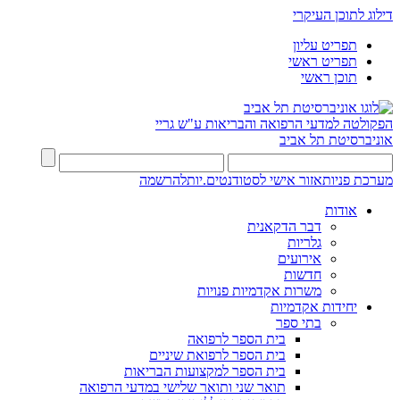
דילוג לתוכן העיקרי
תפריט עליון
תפריט ראשי
תוכן ראשי
הפקולטה למדעי הרפואה והבריאות ע"ש גריי
אוניברסיטת תל אביב
מערכת פניות
אזור אישי לסטודנטים.יות
להרשמה
אודות
דבר הדקאנית
גלריות
אירועים
חדשות
משרות אקדמיות פנויות
יחידות אקדמיות
בתי ספר
בית הספר לרפואה
בית הספר לרפואת שיניים
בית הספר למקצועות הבריאות
תואר שני ותואר שלישי במדעי הרפואה