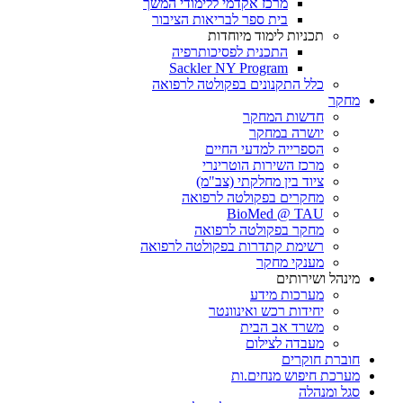
מרכז אקדמי ללימודי המשך
בית ספר לבריאות הציבור
תכניות לימוד מיוחדות
התכנית לפסיכותרפיה
Sackler NY Program
כלל התקנונים בפקולטה לרפואה
מחקר
חדשות המחקר
יושרה במחקר
הספרייה למדעי החיים
מרכז השירות הוטרינרי
ציוד בין מחלקתי (צב"מ)
מחקרים בפקולטה לרפואה
BioMed @ TAU
מחקר בפקולטה לרפואה
רשימת קתדרות בפקולטה לרפואה
מענקי מחקר
מינהל ושירותים
מערכות מידע
יחידות רכש ואינוונטר
משרד אב הבית
מעבדה לצילום
חוברת חוקרים
מערכת חיפוש מנחים.ות
סגל ומנהלה