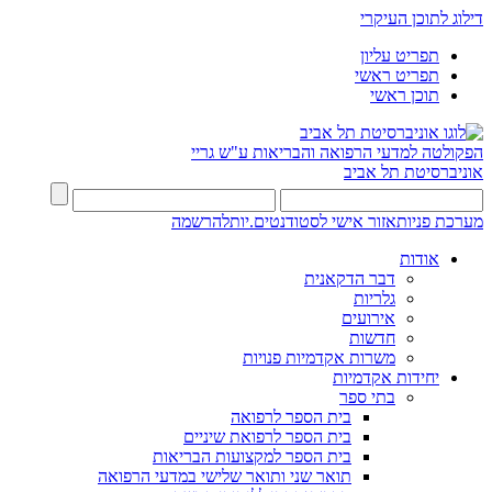
דילוג לתוכן העיקרי
תפריט עליון
תפריט ראשי
תוכן ראשי
הפקולטה למדעי הרפואה והבריאות ע"ש גריי
אוניברסיטת תל אביב
מערכת פניות
אזור אישי לסטודנטים.יות
להרשמה
אודות
דבר הדקאנית
גלריות
אירועים
חדשות
משרות אקדמיות פנויות
יחידות אקדמיות
בתי ספר
בית הספר לרפואה
בית הספר לרפואת שיניים
בית הספר למקצועות הבריאות
תואר שני ותואר שלישי במדעי הרפואה