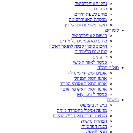
נהלי האוניברסיטה
מכרזים
מידע לשעת חירום
מבקרת האוניברסיטה
תקנון משמעת ופסקי דין
לימודים
רישום לאוניברסיטה
מידע למתעניינים בלימודים
חישוב סיכויי קבלה לתואר ראשון
לוח שנת הלימודים
ידיעונים
כניסה לאזור האישי
סגל ומינהלה
אגפים ומשרדי מינהלה
ארגון הסגל המנהלי
ארגון הסגל האקדמי הבכיר
ארגון הסגל האקדמי הזוטר
כניסה ל-My Tau
נגישות
נגישות בקמפוס
מניעה וטיפול בהטרדה מינית
הנחיות בדבר חוק חופש המידע
הצהרת נגישות
הגנת הפרטיות
תנאי שימוש