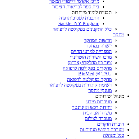
מרכז אקדמי ללימודי המשך
בית ספר לבריאות הציבור
תכניות לימוד מיוחדות
התכנית לפסיכותרפיה
Sackler NY Program
כלל התקנונים בפקולטה לרפואה
מחקר
חדשות המחקר
יושרה במחקר
הספרייה למדעי החיים
מרכז השירות הוטרינרי
ציוד בין מחלקתי (צב"מ)
מחקרים בפקולטה לרפואה
BioMed @ TAU
מחקר בפקולטה לרפואה
רשימת קתדרות בפקולטה לרפואה
מענקי מחקר
מינהל ושירותים
מערכות מידע
יחידות רכש ואינוונטר
משרד אב הבית
מעבדה לצילום
חוברת חוקרים
מערכת חיפוש מנחים.ות
סגל ומנהלה