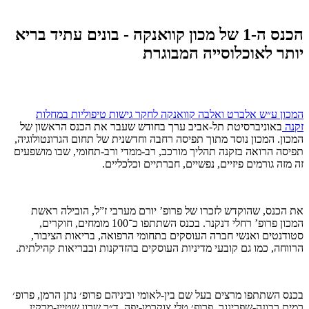
הכנס ה-1 של מכון קוואנקה - בונים עתיד בריא
יותר לאוכלוסייה המבוגרת
המכון ע״ש אלברט ואלבה קוואנקה לחקר גישות טיפוליות במחלות
זקנה
באוניברסיטת תל-אביב ערך בחודש שעבר את הכנס הראשון של
המכון. המכון נוסד מתוך תפיסה רחבה וחדשנית של תחום הגרונטולוגיה,
תפיסה הרואה בזקנה תהליך מורכב, רב-ממדי ורב-תחומי, שבו מושפעים
זה מזה גורמים פיזיים, נפשיים, חברתיים וכלכליים.
את הכנס, שהוקדש לזכרו של פרופ’ יורם מערבי ז”ל, הובילה ראשת
המכון פרופ’ רחלי דנקנר. בכנס השתתפו כ־100 מומחים, חוקרים,
סטודנטים ואנשי חברה העוסקים בתחומי הרפואה, בריאות הציבור,
הרווחה, כמו גם קובעי מדיניות העוסקים בהזדקנות ובבריאות קהילתית.
בכנס השתתפו מרצים בעל שם בין-לאומי וביניהם פרופ׳ נתן הרמן, פרופ׳
רמית רבונה-שפרינגר, פרופ׳ טלי צוקרמן-יפה, ד״ר שרון שטיין-מרקין,