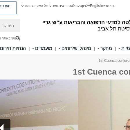
מערכת פ
דף הבית
English
אלפון
שער לסטודנטים
שער לסגל האקדמי ומנהלי
חיפוש
ה למדעי הרפואה והבריאות ע"ש גריי
סיטת תל אביב
חיפוש באתר ז
מיות
מחקר
מינהל ושירותים
מועמדים
הנחיות חירום
|
|
|
|
1st Cuenca co