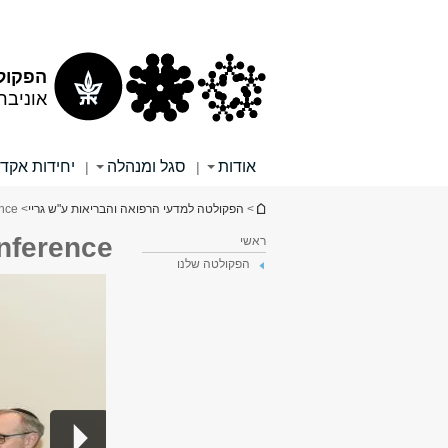
תוכן
תפריט
עליון
ראשי
הפקולט
אוניבר
אודות
סגל ומנהלה
יחידות אקד
|
|
הינך נמצא כאן
>
הפקולטה למדעי הרפואה והבריאות ע"ש גריי
> 1st Cuenca conference
nference
ראשי
הפקולטה שלנו