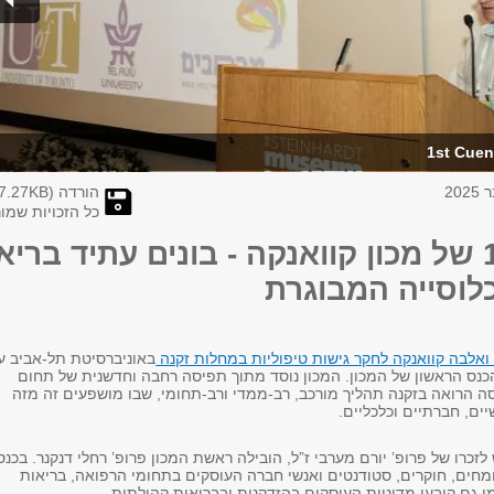
1st Cuen
הורדה (
KB)
7.27
כל הזכויות שמו
הכנס ה-1 של מכון קוואנקה - בונים עתיד בריא
כלוסייה המבוגרת
ואלבה קוואנקה לחקר גישות טיפוליות במחלות זקנה
באוניברסיטת תל-אביב ע
נס הראשון של המכון. המכון נוסד מתוך תפיסה רחבה וחדשנית של תחום
סה הרואה בזקנה תהליך מורכב, רב-ממדי ורב-תחומי, שבו מושפעים זה מזה
יים, חברתיים וכלכליים.
זכרו של פרופ’ יורם מערבי ז”ל, הובילה ראשת המכון פרופ’ רחלי דנקנר. בכנס
תפו כ־100 מומחים, חוקרים, סטודנטים ואנשי חברה העוסקים בתחומי הרפואה, בריאות
מו גם קובעי מדיניות העוסקים בהזדקנות ובבריאות קהילתית.