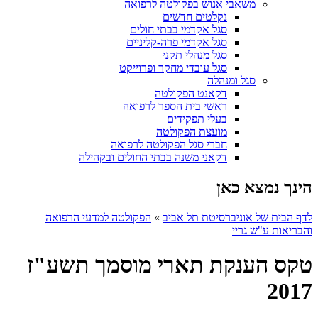
משאבי אנוש בפקולטה לרפואה
נקלטים חדשים
סגל אקדמי בבתי חולים
סגל אקדמי פרה-קליניים
סגל מנהלי תקני
סגל עובדי מחקר ופרוייקט
סגל ומנהלה
דקאנט הפקולטה
ראשי בית הספר לרפואה
בעלי תפקידים
מועצת הפקולטה
חברי סגל הפקולטה לרפואה
דקאני משנה בבתי החולים ובקהילה
הינך נמצא כאן
לדף הבית של אוניברסיטת תל אביב
»
הפקולטה למדעי הרפואה
והבריאות ע"ש גריי
טקס הענקת תארי מוסמך תשע"ז
2017