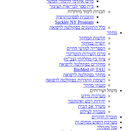
מרכז אקדמי ללימודי המשך
בית ספר לבריאות הציבור
תכניות לימוד מיוחדות
התכנית לפסיכותרפיה
Sackler NY Program
כלל התקנונים בפקולטה לרפואה
מחקר
חדשות המחקר
יושרה במחקר
הספרייה למדעי החיים
מרכז השירות הוטרינרי
ציוד בין מחלקתי (צב"מ)
מחקרים בפקולטה לרפואה
BioMed @ TAU
מחקר בפקולטה לרפואה
רשימת קתדרות בפקולטה לרפואה
מענקי מחקר
מינהל ושירותים
מערכות מידע
יחידות רכש ואינוונטר
משרד אב הבית
מעבדה לצילום
חוברת חוקרים
מערכת חיפוש מנחים.ות
סגל ומנהלה