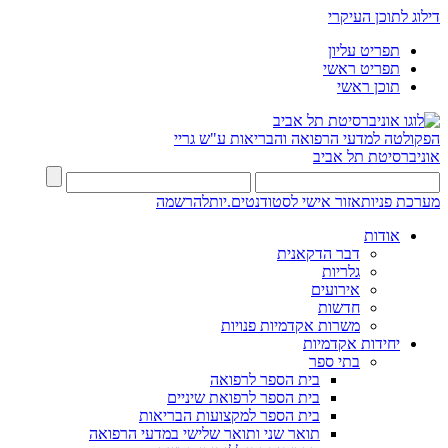
דילוג לתוכן העיקרי
תפריט עליון
תפריט ראשי
תוכן ראשי
הפקולטה למדעי הרפואה והבריאות ע"ש גריי
אוניברסיטת תל אביב
מערכת פניות
אזור אישי לסטודנטים.יות
להרשמה
אודות
דבר הדקאנית
גלריות
אירועים
חדשות
משרות אקדמיות פנויות
יחידות אקדמיות
בתי ספר
בית הספר לרפואה
בית הספר לרפואת שיניים
בית הספר למקצועות הבריאות
תואר שני ותואר שלישי במדעי הרפואה