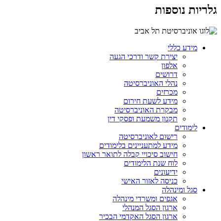
גלריות נוספות
מידע כללי
יצירת קשר ודרכי הגעה
אלפון
דרושים
נהלי האוניברסיטה
מכרזים
מידע לשעת חירום
מבקרת האוניברסיטה
תקנון משמעת ופסקי דין
לימודים
רישום לאוניברסיטה
מידע למתעניינים בלימודים
חישוב סיכויי קבלה לתואר ראשון
לוח שנת הלימודים
ידיעונים
כניסה לאזור האישי
סגל ומינהלה
אגפים ומשרדי מינהלה
ארגון הסגל המנהלי
ארגון הסגל האקדמי הבכיר