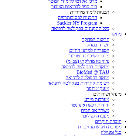
מרכז אקדמי ללימודי המשך
בית ספר לבריאות הציבור
תכניות לימוד מיוחדות
התכנית לפסיכותרפיה
Sackler NY Program
כלל התקנונים בפקולטה לרפואה
מחקר
חדשות המחקר
יושרה במחקר
הספרייה למדעי החיים
מרכז השירות הוטרינרי
ציוד בין מחלקתי (צב"מ)
מחקרים בפקולטה לרפואה
BioMed @ TAU
מחקר בפקולטה לרפואה
רשימת קתדרות בפקולטה לרפואה
מענקי מחקר
מינהל ושירותים
מערכות מידע
יחידות רכש ואינוונטר
משרד אב הבית
מעבדה לצילום
חוברת חוקרים
מערכת חיפוש מנחים.ות
סגל ומנהלה