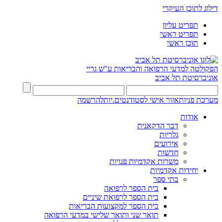
דילוג לתוכן העיקרי
תפריט עליון
תפריט ראשי
תוכן ראשי
הפקולטה למדעי הרפואה והבריאות ע"ש גריי
אוניברסיטת תל אביב
מערכת פניות
אזור אישי לסטודנטים.יות
להרשמה
אודות
דבר הדקאנית
גלריות
אירועים
חדשות
משרות אקדמיות פנויות
יחידות אקדמיות
בתי ספר
בית הספר לרפואה
בית הספר לרפואת שיניים
בית הספר למקצועות הבריאות
תואר שני ותואר שלישי במדעי הרפואה