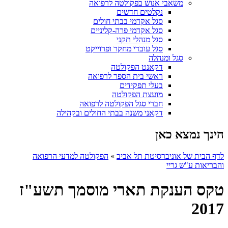
משאבי אנוש בפקולטה לרפואה
נקלטים חדשים
סגל אקדמי בבתי חולים
סגל אקדמי פרה-קליניים
סגל מנהלי תקני
סגל עובדי מחקר ופרוייקט
סגל ומנהלה
דקאנט הפקולטה
ראשי בית הספר לרפואה
בעלי תפקידים
מועצת הפקולטה
חברי סגל הפקולטה לרפואה
דקאני משנה בבתי החולים ובקהילה
הינך נמצא כאן
לדף הבית של אוניברסיטת תל אביב
»
הפקולטה למדעי הרפואה
והבריאות ע"ש גריי
טקס הענקת תארי מוסמך תשע"ז
2017