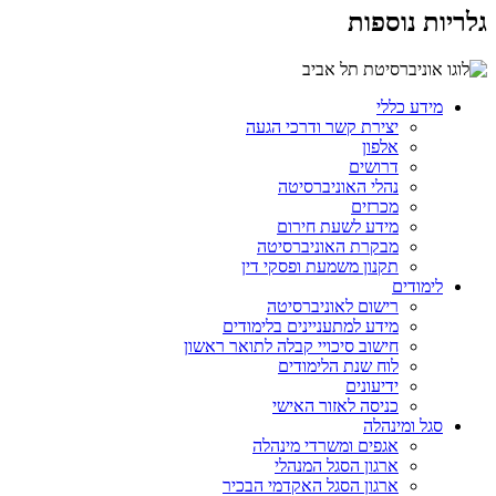
גלריות נוספות
מידע כללי
יצירת קשר ודרכי הגעה
אלפון
דרושים
נהלי האוניברסיטה
מכרזים
מידע לשעת חירום
מבקרת האוניברסיטה
תקנון משמעת ופסקי דין
לימודים
רישום לאוניברסיטה
מידע למתעניינים בלימודים
חישוב סיכויי קבלה לתואר ראשון
לוח שנת הלימודים
ידיעונים
כניסה לאזור האישי
סגל ומינהלה
אגפים ומשרדי מינהלה
ארגון הסגל המנהלי
ארגון הסגל האקדמי הבכיר