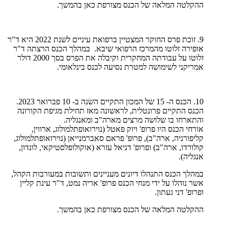
ההקלטה המלאה של הכנס מצורפת כאן בהמשך.
9. זוכת פרס החוקר המצטיין ברפואת עיניים לשנת 2022 היא ד"ר
אופירה זלוטו מהמרכז הרפואי שיבא. במהלך הכנס הרצתה ד"ר
זלוטו על עבודתה המחקרית וקיבלה את הפרס בסך 2000 דולר
אמריקני לשימושה למטרת נסיעה לכנס בינלאומי.
10. הכנס ה- 15 של המכון התקיים השנה ב- 10 פברואר 2023.
הכנס התקיים פרונטלית, לראשונה מאז תחילת מגיפת הקורונה
והתארחו בו שלושה מרצים מארה"ב ומאנגליה.
אורחי הכנס היו פרופ' ויוק פאטל (נוירואופתלמולוג, ארווין,
קליפורניה, ארה"ב), פרופ' פראם סאברמנייאן (נוירואופתלמולוג,
קולורדו, ארה"ב) ופרופ' דניאל עזרא (אוקולופלסטיקאי, לונדון,
אנגליה).
במהלך הכנס התנהלו דיונים מעניינים ותשובות במעורבות הקהל,
אשר נוהלו על ידי מנחי הכנס פרופ' אריה נמט, ד"ר עינת קליין
ופרופ' דני געתון.
ההקלטה המלאה של הכנס מצורפת כאן בהמשך.