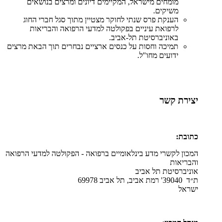
מומחים מישראל, המקיימים דיונים ומרצים בנושאים
משיקים.
הענקת פרס שנתי לחוקר מצטיין מתוך סגל חברי החוג
לרפואת עיניים בפקולטה למדעי הרפואה והבריאות
באוניברסיטת תל-אביב.
תמיכה וחסות על כנסים ארציים נבחרים תוך הבאת מרצים
ידועים מחו"ל.
יצירת קשר
כתובת:
המכון לקשרי מדע בינלאומיים ברפואה - הפקולטה למדעי הרפואה
והבריאות
אוניברסיטת תל אביב
ת״ד 39040' רמת אביב, תל אביב 69978
ישראל