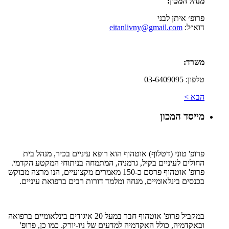
מנהל המכון:
פרופ׳ איתן לבני
דוא״ל:
eitanlivny@gmail.com
משרד:
טלפון: 03-6409095
הבא >
מייסד המכון
פרופ' טוני (דטלוף) אוטהוף הוא רופא עיניים בכיר, מנהל בית
החולים לעיניים בקיל, גרמניה, המתמחה בניתוחי המקטע הקדמי.
פרופ' אוטהוף פרסם כ-150 מאמרים מקצועיים, הנו מרצה מבוקש
בכנסים בינלאומיים, מנחה ומלמד דורות רבים ברפואת עיניים.
במקביל פרופ' אוטהוף חבר במעל 20 איגודים בינלאומיים ברפואה
ובאקדמיה, כולל האקדמיה למדעים של ניו-יורק. כמו כן, פרופ'