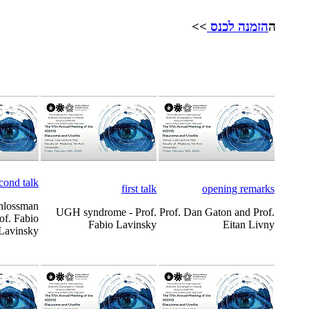
ה
הזמנה לכנס
>>
cond talk
first talk
opening remarks
hlossman
UGH syndrome - Prof.
Prof. Dan Gaton and Prof.
of. Fabio
Fabio Lavinsky
Eitan Livny
Lavinsky