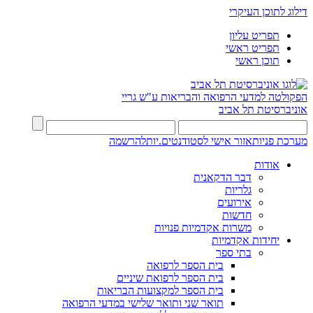
דילוג לתוכן העיקרי
תפריט עליון
תפריט ראשי
תוכן ראשי
הפקולטה למדעי הרפואה והבריאות ע"ש גריי
אוניברסיטת תל אביב
מערכת פניות
אזור אישי לסטודנטים.יות
להרשמה
אודות
דבר הדקאנית
גלריות
אירועים
חדשות
משרות אקדמיות פנויות
יחידות אקדמיות
בתי ספר
בית הספר לרפואה
בית הספר לרפואת שיניים
בית הספר למקצועות הבריאות
תואר שני ותואר שלישי במדעי הרפואה