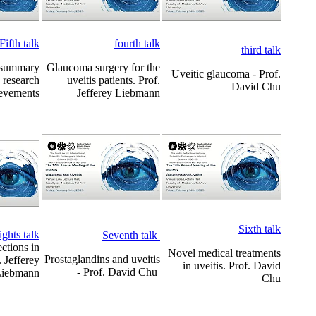
Fifth talk
fourth talk
third talk
s summary
Glaucoma surgery for the
Uveitic glaucoma - Prof.
s research
uveitis patients. Prof.
David Chu
evements
Jefferey Liebmann
Sixth talk
ights talk
Seventh talk
ections in
Novel medical treatments
Prostaglandins and uveitis
 Jefferey
in uveitis. Prof. David
- Prof. David Chu
iebmann
Chu