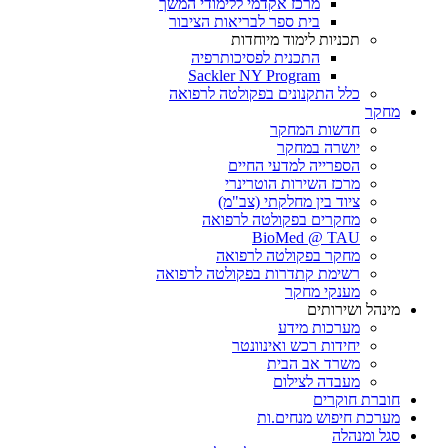
מרכז אקדמי ללימודי המשך
בית ספר לבריאות הציבור
תכניות לימוד מיוחדות
התכנית לפסיכותרפיה
Sackler NY Program
כלל התקנונים בפקולטה לרפואה
מחקר
חדשות המחקר
יושרה במחקר
הספרייה למדעי החיים
מרכז השירות הוטרינרי
ציוד בין מחלקתי (צב"מ)
מחקרים בפקולטה לרפואה
BioMed @ TAU
מחקר בפקולטה לרפואה
רשימת קתדרות בפקולטה לרפואה
מענקי מחקר
מינהל ושירותים
מערכות מידע
יחידות רכש ואינוונטר
משרד אב הבית
מעבדה לצילום
חוברת חוקרים
מערכת חיפוש מנחים.ות
סגל ומנהלה