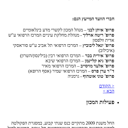
חברי הוועד המייעץ הנם:
פרופ' איתן לבני
– מנהל המכון לקשרי מדע בינלאומיים
פרופ' ריטה ארליך
- מנהלת מחלקת עיניים המרכז הרפואי ע"ש
אדית וולפסון
פרופ' יגאל ליבוביץ
– המרכז הרפואי תל אביב ע"ש סוראסקי
(איכילוב)
פרופ' אירית בכר
– המרכז הרפואי רבין (בילינסון/השרון)
פרופ' גיא קליינמן
– המרכז הרפואי שיבא
פרופ' אלעד מויסייב
– המרכז הרפואי מאיר
ד"ר ערן פרס
– המרכז הרפואי שמיר (אסף הרופא)
פרופ' טוני אוטהוף
- גרמניה
< הקודם
הבא >
פעילות המכון
החל משנת 2009 מתקיים כנס שנתי קבוע, במסגרת הפקולטה