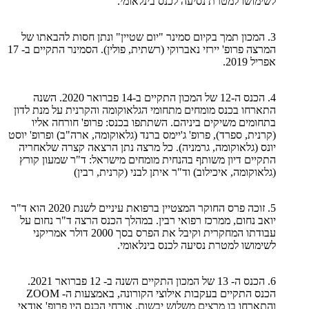
לשימושו למטרת נסיעה לכנס בינלאומי.
3. המכון תמך בקיום סמינר "יום שטיין" ונתן חסות להבאתו של
המרצה פרופ' יירזי נאברוקי (רשתית, פולין). הסמינר התקיים ב- 17
אפריל 2019.
4. הכנס ה-12 של המכון התקיים ב-14 פברואר 2020. השנה
התארחו בכנס מומחים מתחומי הגלאוקומה והקרנית על מנת לדון
בתחומים משיקים ביניהם. השתתפו בכנס: פרופ' חורחה אליו
(קרנית, ספרד), פרופ' ג'יימס ברנד (גלאוקומה, ארה"ב) ופרופ' יוסט
יונס (גלאוקומה, גרמניה). כל מרצה נתן הרצאה קצרה שלאחריה
התקיים דיון משותף בהנחית מומחים מישראל: ד"ר שמעון קורץ
(גלאוקומה, איכילוב) וד"ר איתן לבני (קרנית, רבין)
5. זוכה פרס החוקר המצטיין ברפואת עיניים לשנת 2020 הוא ד"ר
יואב נחום, ממרכז רפואי רבין. במהלך הכנס הרצה ד"ר נחום על
עבודתו המחקרית וקיבל את הפרס בסך 2000 דולר אמריקני
לשימושו למטרת נסיעה לכנס בינלאומי.
6. הכנס ה- 13 של המכון התקיים השנה ב- 12 פברואר 2021.
הכנס התקיים בעקבות אילוצי הקורונה, באמצעות ה-
ZOOM
והתארחו בו מרצים משלוש יבשות. אורחי הכנס היו פרופ' אודאי