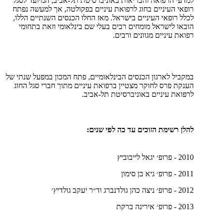
למדעי הרפואה והבריאות באוניברסיטת תל-אביב, המיועד לסגל
רופאי העיניים בחוג לרפואת עיניים בפקולטה, אך למעשה נפתח
לכלל רופאי העיניים בישראל. מאז החלו הכנסים השנתיים הללו,
הובאו לישראל מומחים רבים בעלי שם בינלאומי וזאת בתחומי
רפואת עיניים מגוונים ורבים.
במקביל לארגון הכנסים הבינלאומיים, פתח המכון במפעל שנתי של
הענקת פרס לחוקר מצטיין ברפואת עיניים מתוך חברי סגל החוג
לרפואת עיניים באוניברסיטת תל-אביב.
להלן רשימת הזוכים עד כה לפי שנים:
- 2010
פרופ׳ יגאל לייבוביץ
2011 - פרופ׳ גיא בן סימון
2012 - פרופ׳ ניצה כהן גולדנברג וד״ר יעקב גולדיץ׳
2013 - פרופ׳ אירינה ברקת