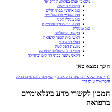
משאבי אנוש בפקולטה לרפואה
נקלטים חדשים
סגל אקדמי בבתי חולים
סגל אקדמי פרה-קליניים
סגל מנהלי תקני
סגל עובדי מחקר ופרוייקט
סגל ומנהלה
דקאנט הפקולטה
ראשי בית הספר לרפואה
בעלי תפקידים
מועצת הפקולטה
חברי סגל הפקולטה לרפואה
דקאני משנה בבתי החולים ובקהילה
הינך נמצא כאן
לדף הבית של אוניברסיטת תל אביב
»
הפקולטה למדעי הרפואה
והבריאות ע"ש גריי
המכון לקשרי מדע בינלאומיים
ברפואה