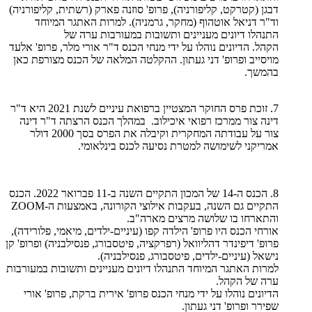
דבגן (קטרקט, קליפורניה), פרופ' סוזנה פארק (רשתית, קליפורניה)
וד"ר דניאל אוטהוף (מחקר, גרמניה). למרות האתגר המיוחד
התנהלו דיונים מעניינים ותשובות במעורבות ערה של
הקהל. הדיונים נוהלו על ידי מנחי הכנס ד"ר אורי מלר, פרופ' אלעד
מויסייב ופרופ' דני געתון. ההקלטה המלאה של הכנס מצורפת כאן
בהמשך.
7. זוכת פרס החוקר המצטיין ברפואת עיניים לשנת 2021 היא ד"ר
דינה צור ממרכז רפואי איכילוב. במהלך הכנס הרצתה ד"ר דינה
צור על עבודתה המחקרית וקיבלה את הפרס בסך 2000 דולר
אמריקני לשימושה למטרת נסיעה לכנס בינלאומי.
8. הכנס ה-14 של המכון התקיים השנה ב-11 פברואר 2022. הכנס
התקיים גם השנה, בעקבות אילוצי הקורונה, באמצעות ה-
ZOOM
והתארחו בו שלושה מרצים מארה"ב.
אורחי הכנס היו פרופ' הילדה קפו (עיניים-ילדים, מיאמי, פלורידה),
פרופ' דיפינדר דהליוואל (רפרקציה, פיטסבורג, פנסילבניה) ופרופ' קן
נישאל (עיניים-ילדים, פיטסבורג, פנסילבניה).
למרות האתגר המיוחד התנהלו דיונים מעניינים ותשובות במעורבות
ערה של הקהל.
הדיונים נוהלו על ידי מנחי הכנס פרופ' אירית ברקת, פרופ' אורי
שפירר ופרופ' דני געתון.