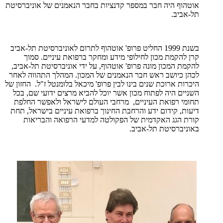
אוטהוף היה חבר במספר קדנציות בחבר הנאמנים של אוניברסיטת
תל-אביב.
בשנת 1999 החליט פרופ' אוטהוף לתרום לאוניברסיטת תל-אביב
קרן להקמת מכון לחילופי מידע ומחקר ברפואת עיניים. סמוך
להקמת המכון מונה פרופ' אוטהוף, על ידי אוניברסיטת תל-אביב,
לכהן כיושב ראש חבר הנאמנים של המכון. המהלך התהווה לאחר
היכרות ארוכת שנים בינו לבין פרופ' מיכאל בלומנטל ז"ל. החזון של
השניים היה לפתוח מכון אשר יוכל להביא מרצים ידועי שם, בכל
תחומי רפואת העיניים, מרחבי העולם לישראל ולאפשר החלפת
דיעות, קידום ידע והרחבת החינוך ברפואת עיניים בישראל, תחת
קורת הגג האקדמית של הפקולטה למדעי הרפואה והבריאות
באוניברסיטת תל-אביב.