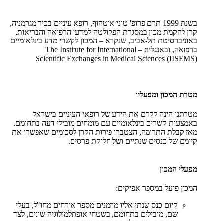
בשנת 1999 תרם פרופ' טוני אוטהוף, רופא עיניים בכיר מגרמניה,
קרן להקמת מכון במסגרת הפקולטה למדעי הרפואה והבריאות,
באוניברסיטת תל-אביב, שנקרא – המכון לקשרי מדע בינלאומיים
ברפואה, ובאנגלית –
The Institute for International
Scientific Exchanges in Medical Sciences (IISEMS)
מטרת המכון ומפעליו
מטרתנו הינה לקדם את הידע של רופאי העיניים בישראל
באמצעות קשרים בינלאומיים עם מומחים מובילי דעה בתחומם.
מאז קבלת התרומה, הצטברו פירות הקרן לסכומים שאפשרו את
קיומם של כנסים שנתיים ושל חלוקת פרסים.
מפעלי המכון
המכון פועל במספר אפיקים:
קיום כנס שנתי אליו מוזמנים מספר אורחים מחו"ל, בעלי
שם, מובילים בתחומם, בשטחי אופתלמולוגיה שונים, לצד