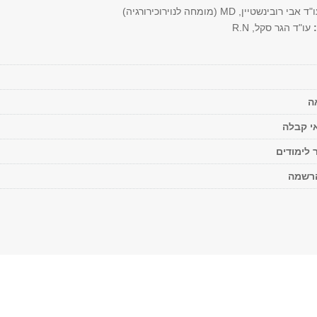
ד אבי רובינשטיין, MD (מומחה לנוירוכירורגיה)
:
עו"ד הגר סקל, R.N
ה
י קבלה
 לימודים
הרשמה