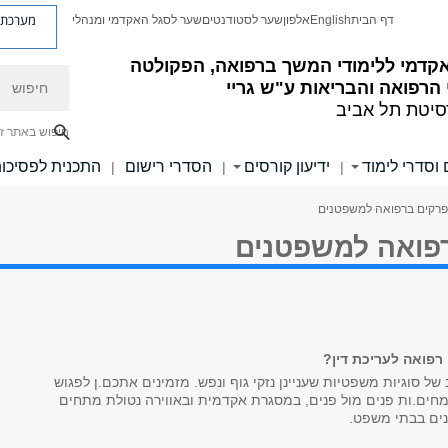
מערכת פ
דף הבית
English
אלפון
שער לסטודנטים
שער לסגל האקדמי ומנהלי
קדמי ללימודי המשך ברפואה, הפקולטה
חיפוש
הרפואה והבריאות ע"ש גריי
סיטת תל אביב
חיפוש באתר ז
 וסדרי לימוד
ידיעון קורסים
הסדרי רישום
התכנית לפסיכו
|
|
|
פרקים ברפואה למשפטנים
פואה למשפטנים
רפואה לעריכת דין?
ב של סוגיות משפטיות שעניינן נזקי גוף ונפש. מזמינים אתכם.ן לפגוש
מחים.ות פנים מול פנים, במסגרת אקדמית ובאווירה נטולת מתחים
נים בבתי משפט.