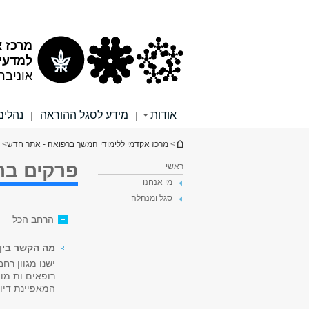
תוכן
תפריט
עליון
ראשי
מרכז א
למדעי 
אוניבר
אודות
מידע לסגל ההוראה
נהלים
|
|
הינך נמצא כאן
>
מרכז אקדמי ללימודי המשך ברפואה - אתר חדש
> 
פרקים בר
ראשי
מי אנחנו
סגל ומנהלה
הרחב הכל
מה הקשר בין 
ישנו מגוון רח
רופאים.ות מו
המאפיינת דיו