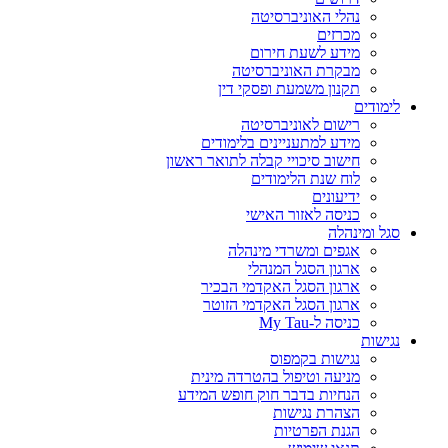
נהלי האוניברסיטה
מכרזים
מידע לשעת חירום
מבקרת האוניברסיטה
תקנון משמעת ופסקי דין
לימודים
רישום לאוניברסיטה
מידע למתעניינים בלימודים
חישוב סיכויי קבלה לתואר ראשון
לוח שנת הלימודים
ידיעונים
כניסה לאזור האישי
סגל ומינהלה
אגפים ומשרדי מינהלה
ארגון הסגל המנהלי
ארגון הסגל האקדמי הבכיר
ארגון הסגל האקדמי הזוטר
כניסה ל-My Tau
נגישות
נגישות בקמפוס
מניעה וטיפול בהטרדה מינית
הנחיות בדבר חוק חופש המידע
הצהרת נגישות
הגנת הפרטיות