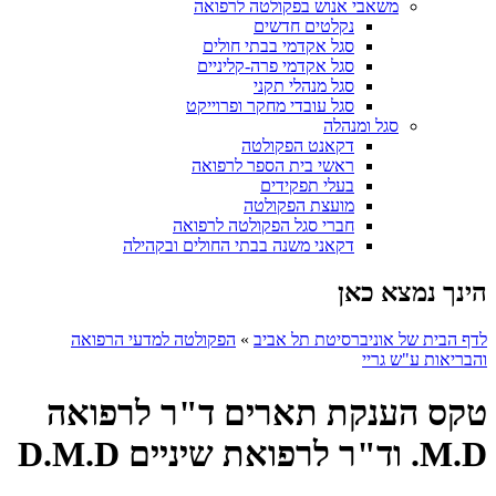
משאבי אנוש בפקולטה לרפואה
נקלטים חדשים
סגל אקדמי בבתי חולים
סגל אקדמי פרה-קליניים
סגל מנהלי תקני
סגל עובדי מחקר ופרוייקט
סגל ומנהלה
דקאנט הפקולטה
ראשי בית הספר לרפואה
בעלי תפקידים
מועצת הפקולטה
חברי סגל הפקולטה לרפואה
דקאני משנה בבתי החולים ובקהילה
הינך נמצא כאן
לדף הבית של אוניברסיטת תל אביב
»
הפקולטה למדעי הרפואה
והבריאות ע"ש גריי
טקס הענקת תארים ד"ר לרפואה
M.D. וד"ר לרפואת שיניים D.M.D