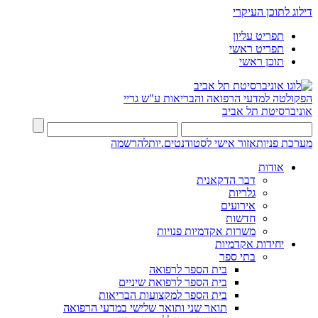
דילוג לתוכן העיקרי
תפריט עליון
תפריט ראשי
תוכן ראשי
הפקולטה למדעי הרפואה והבריאות ע"ש גריי
אוניברסיטת תל אביב
מערכת פניות
אזור אישי לסטודנטים.יות
להרשמה
אודות
דבר הדקאנית
גלריות
אירועים
חדשות
משרות אקדמיות פנויות
יחידות אקדמיות
בתי ספר
בית הספר לרפואה
בית הספר לרפואת שיניים
בית הספר למקצועות הבריאות
תואר שני ותואר שלישי במדעי הרפואה