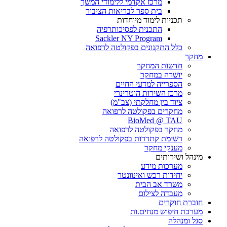
מרכז אקדמי ללימודי המשך
בית ספר לבריאות הציבור
תכניות לימוד מיוחדות
התכנית לפסיכותרפיה
Sackler NY Program
כלל התקנונים בפקולטה לרפואה
מחקר
חדשות המחקר
יושרה במחקר
הספרייה למדעי החיים
מרכז השירות הוטרינרי
ציוד בין מחלקתי (צב"מ)
מחקרים בפקולטה לרפואה
BioMed @ TAU
מחקר בפקולטה לרפואה
רשימת קתדרות בפקולטה לרפואה
מענקי מחקר
מינהל ושירותים
מערכות מידע
יחידות רכש ואינוונטר
משרד אב הבית
מעבדה לצילום
חוברת חוקרים
מערכת חיפוש מנחים.ות
סגל ומנהלה