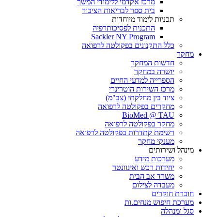
מרכז אקדמי ללימודי המשך
בית ספר לבריאות הציבור
תכניות לימוד מיוחדות
התכנית לפסיכותרפיה
Sackler NY Program
כלל התקנונים בפקולטה לרפואה
מחקר
חדשות המחקר
יושרה במחקר
הספרייה למדעי החיים
מרכז השירות הוטרינרי
ציוד בין מחלקתי (צב"מ)
מחקרים בפקולטה לרפואה
BioMed @ TAU
מחקר בפקולטה לרפואה
רשימת קתדרות בפקולטה לרפואה
מענקי מחקר
מינהל ושירותים
מערכות מידע
יחידות רכש ואינוונטר
משרד אב הבית
מעבדה לצילום
חוברת חוקרים
מערכת חיפוש מנחים.ות
סגל ומנהלה