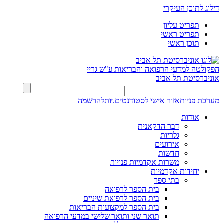
דילוג לתוכן העיקרי
תפריט עליון
תפריט ראשי
תוכן ראשי
הפקולטה למדעי הרפואה והבריאות ע"ש גריי
אוניברסיטת תל אביב
מערכת פניות
אזור אישי לסטודנטים.יות
להרשמה
אודות
דבר הדקאנית
גלריות
אירועים
חדשות
משרות אקדמיות פנויות
יחידות אקדמיות
בתי ספר
בית הספר לרפואה
בית הספר לרפואת שיניים
בית הספר למקצועות הבריאות
תואר שני ותואר שלישי במדעי הרפואה