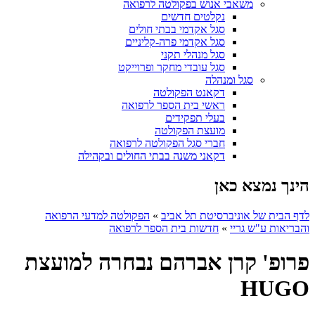
משאבי אנוש בפקולטה לרפואה
נקלטים חדשים
סגל אקדמי בבתי חולים
סגל אקדמי פרה-קליניים
סגל מנהלי תקני
סגל עובדי מחקר ופרוייקט
סגל ומנהלה
דקאנט הפקולטה
ראשי בית הספר לרפואה
בעלי תפקידים
מועצת הפקולטה
חברי סגל הפקולטה לרפואה
דקאני משנה בבתי החולים ובקהילה
הינך נמצא כאן
לדף הבית של אוניברסיטת תל אביב
»
הפקולטה למדעי הרפואה
והבריאות ע"ש גריי
»
חדשות בית הספר לרפואה
פרופ' קרן אברהם נבחרה למועצת
HUGO