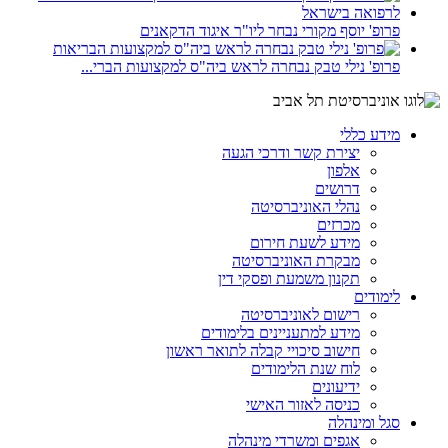
פרופ' יוסף מקורי נבחר ליו"ר איגוד הדקאנים
פרופ' נילי טבק נבחרה לראש ביה"ס למקצועות הברי...
מידע כללי
יצירת קשר ודרכי הגעה
אלפון
דרושים
נהלי האוניברסיטה
מכרזים
מידע לשעת חירום
מבקרת האוניברסיטה
תקנון משמעת ופסקי דין
לימודים
רישום לאוניברסיטה
מידע למתעניינים בלימודים
חישוב סיכויי קבלה לתואר ראשון
לוח שנת הלימודים
ידיעונים
כניסה לאזור האישי
סגל ומינהלה
אגפים ומשרדי מינהלה