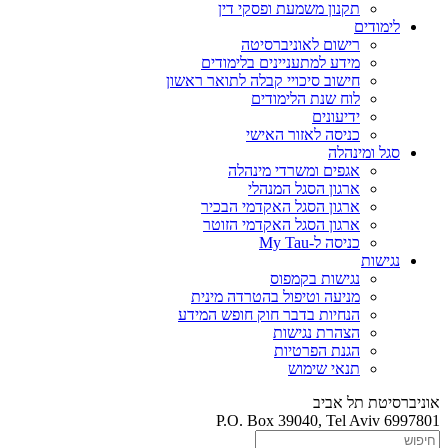
תקנון משמעת ופסקי דין
לימודים
רישום לאוניברסיטה
מידע למתעניינים בלימודים
חישוב סיכויי קבלה לתואר ראשון
לוח שנת הלימודים
ידיעונים
כניסה לאזור האישי
סגל ומינהלה
אגפים ומשרדי מינהלה
ארגון הסגל המנהלי
ארגון הסגל האקדמי הבכיר
ארגון הסגל האקדמי הזוטר
כניסה ל-My Tau
נגישות
נגישות בקמפוס
מניעה וטיפול בהטרדה מינית
הנחיות בדבר חוק חופש המידע
הצהרת נגישות
הגנת הפרטיות
תנאי שימוש
אוניברסיטת תל אביב
P.O. Box 39040, Tel Aviv 6997801