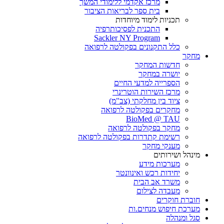
מרכז אקדמי ללימודי המשך
בית ספר לבריאות הציבור
תכניות לימוד מיוחדות
התכנית לפסיכותרפיה
Sackler NY Program
כלל התקנונים בפקולטה לרפואה
מחקר
חדשות המחקר
יושרה במחקר
הספרייה למדעי החיים
מרכז השירות הוטרינרי
ציוד בין מחלקתי (צב"מ)
מחקרים בפקולטה לרפואה
BioMed @ TAU
מחקר בפקולטה לרפואה
רשימת קתדרות בפקולטה לרפואה
מענקי מחקר
מינהל ושירותים
מערכות מידע
יחידות רכש ואינוונטר
משרד אב הבית
מעבדה לצילום
חוברת חוקרים
מערכת חיפוש מנחים.ות
סגל ומנהלה