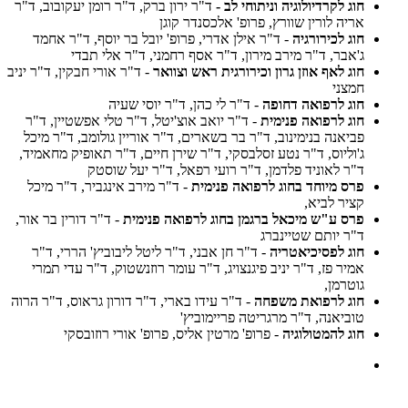
חוג לקרדיולוגיה וניתוחי לב -
ד"ר ירון ברק, ד"ר רומן יעקובוב, ד"ר
אריה לורין שוורץ, פרופ' אלכסנדר קוגן
חוג לכירורגיה
- ד"ר אילן אדרי, פרופ' יובל בר יוסף, ד"ר אחמד
ג'אבר, ד"ר מירב מירון, ד"ר אסף רחמני, ד"ר אלי תבדי
חוג לאף אוזן גרון וכירורגית ראש וצוואר
- ד"ר אורי חבקין, ד"ר יניב
חמצני
חוג לרפואה דחופה
- ד"ר לי כהן, ד"ר יוסי שעיה
חוג לרפואה פנימית
- ד"ר יואב אוצ'יטל, ד"ר טלי אפשטיין, ד"ר
פביאנה בנימינוב, ד"ר בר בשארים, ד"ר אוריין גולומב, ד"ר מיכל
ג'וליוס, ד"ר נטע זסלבסקי, ד"ר שירן חיים, ד"ר תאופיק מחאמיד,
ד"ר לאוניד פלדמן, ד"ר רועי רפאל, ד"ר יעל שוסטק
פרס מיוחד בחוג לרפואה פנימית
- ד"ר מירב אינגביר, ד"ר מיכל
קציר לביא,
פרס ע"ש מיכאל ברגמן בחוג לרפואה פנימית
- ד"ר דורין בר אור,
ד"ר יותם שטיינברג
חוג לפסיכיאטריה
- ד"ר חן אבני, ד"ר ליטל ליבוביץ' הררי, ד"ר
אמיר פז, ד"ר יניב פיגנצויג, ד"ר עומר רוזנשטוק, ד"ר עדי תמרי
גוטרמן,
חוג לרפואת משפחה
- ד"ר עידו בארי, ד"ר דורון גראוס, ד"ר הרוה
טוביאנה, ד"ר מרגריטה פריימוביץ'
חוג להמטולוגיה
- פרופ' מרטין אליס, פרופ' אורי רוזובסקי