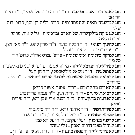
חוג לאנטומיה ואנתרופולוגיה :
ד"ר רננה ברץ גולדשטיין, ד"ר מירב
הר אבן
חוג לביולוגיה תאית והתפתחותית:
פרופ' דלית בן יוסף, פרופ' רות
שלגי
חוג לגנטיקה מולקולרית של האדם וביוכימיה -
גיל ליאור, פרופ'
עידית מאיה
חוג לחינוך רפואי -
ד"ר רבקה ברגר, ד"ר שרון להט, ד"ר מאי ניצן,
ד"ר פסי רובין, ד"ר ליאור רוזנטל
חוג למיקרוביולוגיה ואימונולוגיה -
פרופ' עמוס אדלר, פרופ' דור
סלומון
חוג לפיזיולוגיה ופרמקולוגיה -
מירה אסעד, פרופ' ארסני פינקלשטיין
חוג לפתולוגיה -
ד"ר מיכאל מיליאבסקי, ד"ר חן קוגל
חוג לרפואה בתכנית המשולבת למדעי החיים ורפואה -
ד"ר גליה
בר חיים
חוג לתארים מתקדמים -
פרופ' אסנת אשור פביאן
חוג לרפואת שיניים -
ד"ר נורית דגון, ד"ר נעמה פרידנברג
חוג להפרעות בתקשורת -
ד"ר דפנה ארי אבן רוט, ד"ר עידית
גוטמן
חוג לפיזיותרפיה -
ד"ר אורנה גרא, ד"ר דוד סימנסקי
חוג למדעי האחיות -
ד"ר יעל יוסל איזנבך, ד"ר רונן שגב
חוג לריפוי בעיסוק -
יעל יעקובי, ד"ר יעל קאופמן
חוג לניהול מצבי חירום ואסון -
גילי שנהר
חוג לאפידמיולוגיה ורפואה מונעת -
ד"ר נירית אגאי, פרופ' יריב