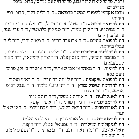
גרבר, פרופ' ליאת לרנר גבע, פרופ' חיתאם מוחסן, פרופ' מיכל
מנדלבוים
מרכז אקדמי ללימודי המשך ברפואה -
ד"ר דלית בלום, פרופ' רפי
חירותי
חוג לרפואת ילדים -
ד"ר שירלי אבירי וייסל, ד"ר אלחנן ברוקהיימר,
ד"ר עמית זיו, ד"ר לירן טמיר, ד"ר שני לוין בלושטיין, ד"ר עדי ענפי,
פרופ' ערן קוצר
חוג לרפואת עיניים -
ד"ר אדוארד ברייב, ד"ר מאיה ורדי, ד"ר לינה
עסלי בויראת
חוג לנוירולוגיה ונוירוכירורגיה -
ד"ר פליקס בנינגר, ד"ר שני גופרית,
ד"ר מוחמד חוסייני, ד"ר אנטון פלד, ד"ר יצחק קימיגאר, ד"ר מאיר
קסטנבאום
חוג לדימות -
ד"ר מאהראן אבו שאתיה, ד"ר אושרה בן זקן, פרופ'
נועם טאו
חוג לרפואה שיקומית -
ד"ר יעל יונה רבינוביץ', ד"ר ראמי מנסור
חוג להרדמה וטיפול נמרץ -
ד"ר רונן ג'ינג'י בלמור, ד"ר ענבל דבוש
אלישע, ד"ר עידו צלנר
חוג לאונקולוגיה -
ד"ר אורית גוטפלד, ד"ר רותם מזור
חוג לדרמטולוגיה -
ד"ר מורן פורמן, ד"ר אופיר קוטק
חוג לאורתופדיה
- ד"ר דניאל וולטש, ד"ר מקס זיידמן, ד"ר לי שאול
יערי
חוג לגריאטריה
- ד"ר טל אורנשטיין, ד"ר מיכל מיכאליס
חוג לגניקולוגיה ומיילדות
- ד"ר עמנואל אטלי, ד"ר רקפת
יואלי-אולמן, ד"ר מיה נאור דובב, ד"ר עומר ניר, ד"ר נטע סולומון,
ד"ר נעה סיני