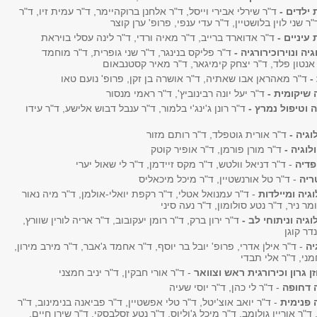
 ילדים -
ד"ר שירלי אבירי וייסל, ד"ר אלחנן ברוקהיימר, ד"ר עמית זיו, ד"ר
"ר שני לוין בלושטיין, ד"ר עדי ענפי, פרופ' ערן קוצר
עיניים -
ד"ר אדוארד ברייב, ד"ר מאיה ורדי, ד"ר לינה עסלי בויראת
גיה ונוירוכירורגיה -
ד"ר פליקס בנינגר, ד"ר שני גופרית, ד"ר מוחמד
ר אנטון פלד, ד"ר יצחק קימיגאר, ד"ר מאיר קסטנבאום
 -
ד"ר מאהראן אבו שאתיה, ד"ר אושרה בן זקן, פרופ' נועם טאו
 שיקומית -
ד"ר יעל יונה רבינוביץ', ד"ר ראמי מנסור
 וטיפול נמרץ -
ד"ר רונן ג'ינג'י בלמור, ד"ר ענבל דבוש אלישע, ד"ר עידו
וגיה -
ד"ר אורית גוטפלד, ד"ר רותם מזור
לוגיה -
ד"ר מורן פורמן, ד"ר אופיר קוטק
פדיה
- ד"ר דניאל וולטש, ד"ר מקס זיידמן, ד"ר לי שאול יערי
ריה
- ד"ר טל אורנשטיין, ד"ר מיכל מיכאליס
וגיה ומיילדות
- ד"ר עמנואל אטלי, ד"ר רקפת יואלי-אולמן, ד"ר מיה נאור
מר ניר, ד"ר נטע סולומון, ד"ר נעה סיני
וגיה וניתוחי לב -
ד"ר ירון ברק, ד"ר רומן יעקובוב, ד"ר אריה לורין שוורץ,
דר קוגן
יה
- ד"ר אילן אדרי, פרופ' יובל בר יוסף, ד"ר אחמד ג'אבר, ד"ר מירב מירון,
ני, ד"ר אלי תבדי
ן גרון וכירורגית ראש וצוואר
- ד"ר אורי חבקין, ד"ר יניב חמצני
 דחופה
- ד"ר לי כהן, ד"ר יוסי שעיה
 פנימית
- ד"ר יואב אוצ'יטל, ד"ר טלי אפשטיין, ד"ר פביאנה בנימינוב, ד"ר
"ר אוריין גולומב, ד"ר מיכל ג'וליוס, ד"ר נטע זסלבסקי, ד"ר שירן חיים,