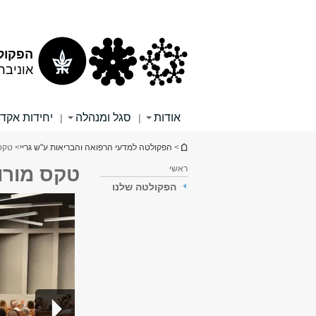
תוכן
תפריט
עליון
ראשי
הפקולט
אוניבר
אודות
סגל ומנהלה
יחידות אקד
|
|
הינך נמצא כאן
>
הפקולטה למדעי הרפואה והבריאות ע"ש גריי
> טקס 
ראשי
טקס מורות
הפקולטה שלנו