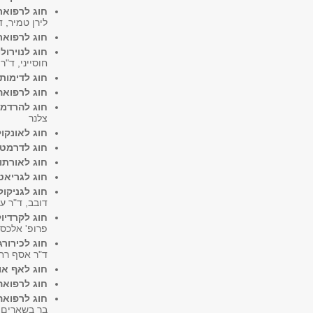
חוג לרפואת
לירן טמיר, ד
חוג לרפואת 
חוג לנוירולו
חוסייני, ד"
חוג לדימות
חוג לרפואה
חוג להרדמה
צלנר
חוג לאונקול
חוג לדרמטו
חוג לאורתו
חוג לגריאט
חוג לגניקול
דובב, ד"ר עו
חוג לקרדיול
פרופ' אלכסנ
חוג לכירורג
ד"ר אסף רחמ
חוג לאף אוז
חוג לרפואה
חוג לרפואה
בר בשארים, ד