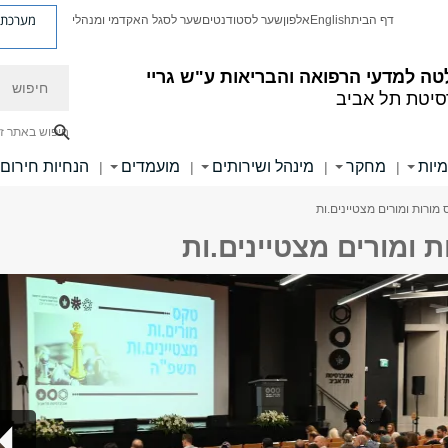
מערכת פ
דף הבית
English
אלפון
שער לסטודנטים
שער לסגל האקדמי ומנהלי
חיפוש
ה למדעי הרפואה והבריאות ע"ש גריי
סיטת תל אביב
חיפוש באתר ז
מיות
מחקר
מינהל ושירותים
מועמדים
הנחיות חירום
|
|
|
|
מורות ומורים מצטיינים.ות
 ומורים מצטיינים.ות