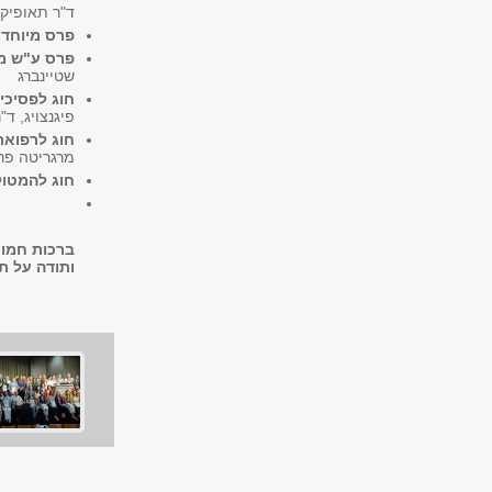
ד"ר תאופיק 
פרס מיוחד 
פרס ע"ש מי
שטיינברג
חוג לפסיכי
פיגנצויג, ד"
חוג לרפוא
מרגריטה פרי
חוג להמטול
ברכות חמות
ותודה על ת