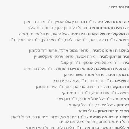
ת והזוכים :
ה ואנתרופולוגיה :
ד"ר רננה ברץ גולדשטיין, ד"ר מירב הר אבן
גיה תאית והתפתחותית:
פרופ' דלית בן יוסף, פרופ' רות שלגי
ה מולקולרית של האדם וביוכימיה -
גיל ליאור, פרופ' עידית מאיה
רפואי -
ד"ר רבקה ברגר, ד"ר שרון להט, ד"ר מאי ניצן, ד"ר פסי רובין, ד"ר
יולוגיה ואימונולוגיה -
פרופ' עמוס אדלר, פרופ' דור סלומון
וגיה ופרמקולוגיה -
מירה אסעד, פרופ' ארסני פינקלשטיין
יה -
ד"ר מיכאל מיליאבסקי, ד"ר חן קוגל
 בתכנית המשולבת למדעי החיים ורפואה -
ד"ר גליה בר חיים
ם מתקדמים -
פרופ' אסנת אשור פביאן
 שיניים -
ד"ר נורית דגון, ד"ר נעמה פרידנברג
ות בתקשורת -
ד"ר דפנה ארי אבן רוט, ד"ר עידית גוטמן
רפיה -
ד"ר אורנה גרא, ד"ר דוד סימנסקי
האחיות -
ד"ר יעל יוסל איזנבך, ד"ר רונן שגב
בעיסוק -
יעל יעקובי, ד"ר יעל קאופמן
מצבי חירום ואסון -
גילי שנהר
ולוגיה ורפואה מונעת -
ד"ר נירית אגאי, פרופ' יריב גרבר, פרופ' ליאת
רופ' חיתאם מוחסן, פרופ' מיכל מנדלבוים
 ללימודי המשך ברפואה -
ד"ר דלית בלום, פרופ' רפי חירותי