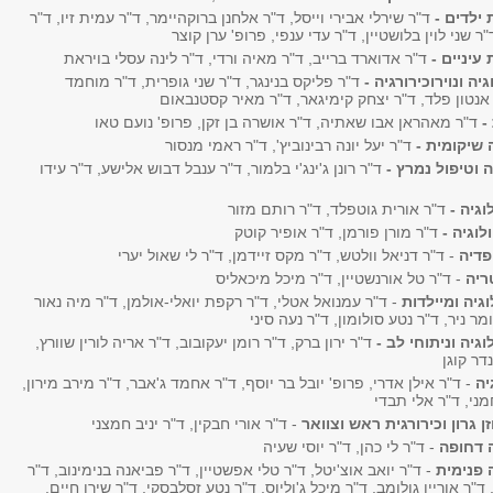
 ילדים -
ד"ר שירלי אבירי וייסל, ד"ר אלחנן ברוקהיימר, ד"ר עמית זיו, ד"ר
"ר שני לוין בלושטיין, ד"ר עדי ענפי, פרופ' ערן קוצר
עיניים -
ד"ר אדוארד ברייב, ד"ר מאיה ורדי, ד"ר לינה עסלי בויראת
גיה ונוירוכירורגיה -
ד"ר פליקס בנינגר, ד"ר שני גופרית, ד"ר מוחמד
ר אנטון פלד, ד"ר יצחק קימיגאר, ד"ר מאיר קסטנבאום
 -
ד"ר מאהראן אבו שאתיה, ד"ר אושרה בן זקן, פרופ' נועם טאו
 שיקומית -
ד"ר יעל יונה רבינוביץ', ד"ר ראמי מנסור
 וטיפול נמרץ -
ד"ר רונן ג'ינג'י בלמור, ד"ר ענבל דבוש אלישע, ד"ר עידו
וגיה -
ד"ר אורית גוטפלד, ד"ר רותם מזור
לוגיה -
ד"ר מורן פורמן, ד"ר אופיר קוטק
פדיה
- ד"ר דניאל וולטש, ד"ר מקס זיידמן, ד"ר לי שאול יערי
ריה
- ד"ר טל אורנשטיין, ד"ר מיכל מיכאליס
וגיה ומיילדות
- ד"ר עמנואל אטלי, ד"ר רקפת יואלי-אולמן, ד"ר מיה נאור
מר ניר, ד"ר נטע סולומון, ד"ר נעה סיני
וגיה וניתוחי לב -
ד"ר ירון ברק, ד"ר רומן יעקובוב, ד"ר אריה לורין שוורץ,
דר קוגן
יה
- ד"ר אילן אדרי, פרופ' יובל בר יוסף, ד"ר אחמד ג'אבר, ד"ר מירב מירון,
ני, ד"ר אלי תבדי
ן גרון וכירורגית ראש וצוואר
- ד"ר אורי חבקין, ד"ר יניב חמצני
 דחופה
- ד"ר לי כהן, ד"ר יוסי שעיה
 פנימית
- ד"ר יואב אוצ'יטל, ד"ר טלי אפשטיין, ד"ר פביאנה בנימינוב, ד"ר
"ר אוריין גולומב, ד"ר מיכל ג'וליוס, ד"ר נטע זסלבסקי, ד"ר שירן חיים,