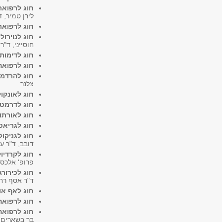
חוג לרפואת
לירן טמיר, ד
חוג לרפואת 
חוג לנוירולו
חוסייני, ד"
חוג לדימות
חוג לרפואה
חוג להרדמה
צלנר
חוג לאונקול
חוג לדרמטו
חוג לאורתו
חוג לגריאט
חוג לגניקול
דובב, ד"ר עו
חוג לקרדיול
פרופ' אלכסנ
חוג לכירורג
ד"ר אסף רחמ
חוג לאף אוז
חוג לרפואה
חוג לרפואה
בר בשארים, ד