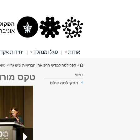
תוכן
תפריט
עליון
ראשי
הפקולט
אוניבר
אודות
סגל ומנהלה
יחידות אקד
|
|
הינך נמצא כאן
>
הפקולטה למדעי הרפואה והבריאות ע"ש גריי
> טקס 
ראשי
טקס מורות
הפקולטה שלנו