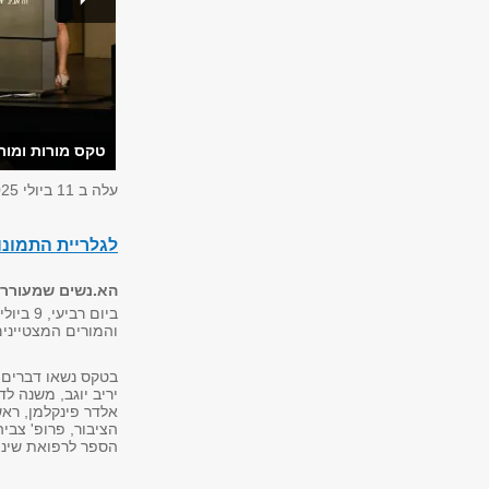
טקס מורות ומורי
עלה ב
11 ביולי 2025
לגלריית התמונ
הא.נשים שמעוררים
והמורים המצטיינים
בטקס נשאו דברים: 
יריב יוגב, משנה לד
אלדר פינקלמן, רא
הציבור, פרופ' צבי
הספר לרפואת שיני