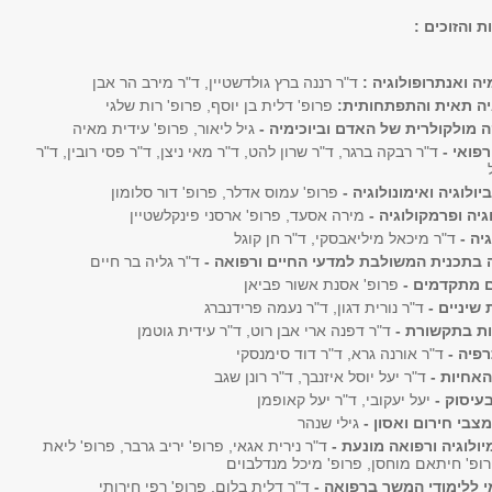
ת והזוכים :
ה ואנתרופולוגיה :
ד"ר רננה ברץ גולדשטיין, ד"ר מירב הר אבן
גיה תאית והתפתחותית:
פרופ' דלית בן יוסף, פרופ' רות שלגי
ה מולקולרית של האדם וביוכימיה -
גיל ליאור, פרופ' עידית מאיה
רפואי -
ד"ר רבקה ברגר, ד"ר שרון להט, ד"ר מאי ניצן, ד"ר פסי רובין, ד"ר
יולוגיה ואימונולוגיה -
פרופ' עמוס אדלר, פרופ' דור סלומון
וגיה ופרמקולוגיה -
מירה אסעד, פרופ' ארסני פינקלשטיין
יה -
ד"ר מיכאל מיליאבסקי, ד"ר חן קוגל
 בתכנית המשולבת למדעי החיים ורפואה -
ד"ר גליה בר חיים
ם מתקדמים -
פרופ' אסנת אשור פביאן
 שיניים -
ד"ר נורית דגון, ד"ר נעמה פרידנברג
ות בתקשורת -
ד"ר דפנה ארי אבן רוט, ד"ר עידית גוטמן
רפיה -
ד"ר אורנה גרא, ד"ר דוד סימנסקי
האחיות -
ד"ר יעל יוסל איזנבך, ד"ר רונן שגב
בעיסוק -
יעל יעקובי, ד"ר יעל קאופמן
מצבי חירום ואסון -
גילי שנהר
ולוגיה ורפואה מונעת -
ד"ר נירית אגאי, פרופ' יריב גרבר, פרופ' ליאת
רופ' חיתאם מוחסן, פרופ' מיכל מנדלבוים
 ללימודי המשך ברפואה -
ד"ר דלית בלום, פרופ' רפי חירותי