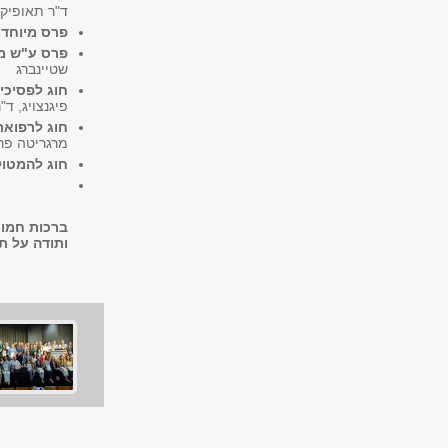
ד"ר תאופיק 
פרס מיוחד 
פרס ע"ש מי
שטיינברג
חוג לפסיכי
פיגנצויג, ד"
חוג לרפוא
מרגריטה פרי
חוג להמטול
ברכות חמות
ותודה על ת