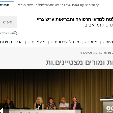
מערכת פ
דף הבית
English
אלפון
שער לסטודנטים
שער לסגל האקדמי ומנהלי
חיפוש
ה למדעי הרפואה והבריאות ע"ש גריי
סיטת תל אביב
חיפוש באתר ז
מיות
מחקר
מינהל ושירותים
מועמדים
הנחיות חירום
|
|
|
|
מורות ומורים מצטיינים.ות
 ומורים מצטיינים.ות