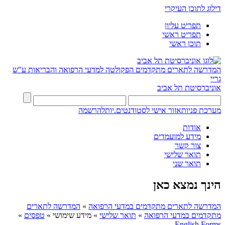
דילוג לתוכן העיקרי
תפריט עליון
תפריט ראשי
תוכן ראשי
המדרשה לתארים מתקדמים
הפקולטה למדעי הרפואה והבריאות ע"ש
גריי
אוניברסיטת תל אביב
מערכת פניות
אזור אישי לסטודנטים.יות
להרשמה
אודות
מידע למועמדים
צור קשר
תואר שלישי
תואר שני
הינך נמצא כאן
המדרשה לתארים מתקדמים במדעי הרפואה
»
המדרשה לתארים
מתקדמים במדעי הרפואה
»
תואר שלישי
»
מידע שימושי
»
טפסים
»
English Forms