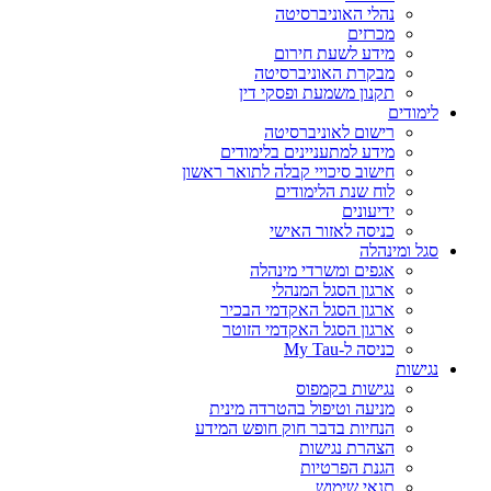
נהלי האוניברסיטה
מכרזים
מידע לשעת חירום
מבקרת האוניברסיטה
תקנון משמעת ופסקי דין
לימודים
רישום לאוניברסיטה
מידע למתעניינים בלימודים
חישוב סיכויי קבלה לתואר ראשון
לוח שנת הלימודים
ידיעונים
כניסה לאזור האישי
סגל ומינהלה
אגפים ומשרדי מינהלה
ארגון הסגל המנהלי
ארגון הסגל האקדמי הבכיר
ארגון הסגל האקדמי הזוטר
כניסה ל-My Tau
נגישות
נגישות בקמפוס
מניעה וטיפול בהטרדה מינית
הנחיות בדבר חוק חופש המידע
הצהרת נגישות
הגנת הפרטיות
תנאי שימוש