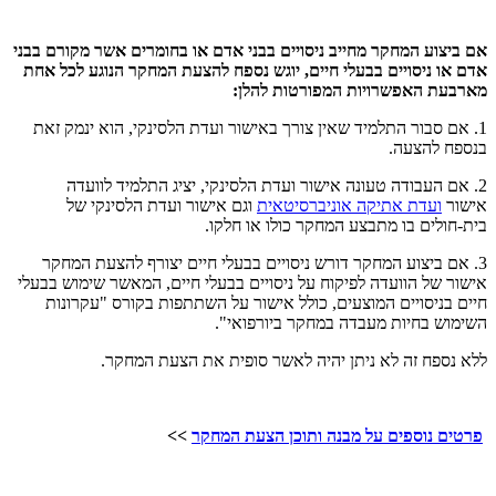
אם ביצוע המחקר מחייב ניסויים בבני אדם או בחומרים אשר מקורם בבני
אדם או ניסויים בבעלי חיים, יוגש נספח להצעת המחקר הנוגע לכל אחת
מארבעת האפשרויות המפורטות להלן:
1. אם סבור התלמיד שאין צורך באישור ועדת הלסינקי, הוא ינמק זאת
בנספח להצעה.
2. אם העבודה טעונה אישור ועדת הלסינקי, יציג התלמיד לוועדה
אישור
ועדת אתיקה אוניברסיטאית
וגם אישור ועדת הלסינקי של
בית-חולים בו מתבצע המחקר כולו או חלקו.
3. אם ביצוע המחקר דורש ניסויים בבעלי חיים יצורף להצעת המחקר
אישור של הוועדה לפיקוח על ניסויים בבעלי חיים, המאשר שימוש בבעלי
חיים בניסויים המוצעים, כולל אישור על השתתפות בקורס "עקרונות
השימוש בחיות מעבדה במחקר ביורפואי".
ללא נספח זה לא ניתן יהיה לאשר סופית את הצעת המחקר.
פרטים נוספים על מבנה ותוכן הצעת המחקר
>>