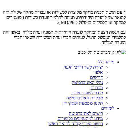
* עם הגשת תכנית מחקר מקוצרת לכשירות או עבודת מחקר שקולת תזה
לתואר שני לוועדה היחידתית, תמונה לתלמיד וועדת כשירות ( מועמדים
למחקר או תלמידים במסלול MD/PhD ).
עם הגשת הצעת המחקר לועדה היחידתית תמונה ועדה מלווה, באופן זהה
לתלמידי המסלול הרגיל. לעיתים חברי ועדת הכשירות יישארו חברי
הועדה המלווה.
מידע כללי
יצירת קשר ודרכי הגעה
אלפון
דרושים
נהלי האוניברסיטה
מכרזים
מידע לשעת חירום
מבקרת האוניברסיטה
תקנון משמעת ופסקי דין
לימודים
רישום לאוניברסיטה
מידע למתעניינים בלימודים
חישוב סיכויי קבלה לתואר ראשון