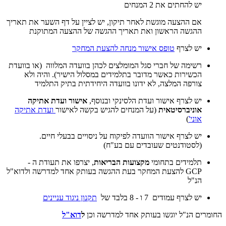
יש להחתים את 2 המנחים
אם ההצעה מוגשת לאחר תיקון, יש לציין על דף השער את תאריך
ההגשה הראשון ואת תאריך ההגשה של ההצעה המתוקנת
יש לצרף
טופס אישור מנחה להצעת המחקר
רשימה של חברי סגל המומלצים לכהן בוועדה המלווה (או בוועדת
הכשירות כאשר מדובר בתלמידים במסלול הישיר). והיה ולא
צורפה המלצה, לא ידונו בוועדה היחידתית בתיק התלמיד
יש לצרף אישור ועדת הלסינקי ובנוסף,
אישור ועדת אתיקה
אוניברסיטאית
(על המנחים להגיש בקשה לאישור
ועדת אתיקה
אוני'
)
יש לצרף אישור הוועדה לפיקוח על ניסויים בבעלי חיים.
(לסטודנטים שעובדים עם בע"ח)
תלמידים בתחומי
מקצועות הבריאות
, יצרפו את תעודת ה -
GCP להצעת המחקר בעת ההגשה בעותק אחד למדרשה ולדוא"ל
הנ"ל
יש לצרף עמודים 7 ו - 8 בלבד של
תקנון ניגוד עניינים
החומרים הנ"ל יוגשו בעותק אחד למדרשה וכן
ל
דוא"ל