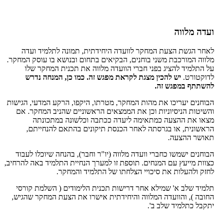
ועדה מלווה
לאחר הגשת הצעת המחקר לוועדה היחידתית, תמונה לתלמיד ועדה
מלווה המורכבת משני בוחנים, הבקיאים בתחום ובנושא בו עוסק המחקר.
על התלמיד להציג בפני חברי הוועדה מלווה את תכנית המחקר שלו
לדוקטורט.
יש להכין מצגת לקראת מפגש זה. כמו כן, המנחה נדרש
להשתתף במפגש זה.
הבוחנים יעריכו את מהות המחקר, מטרתו, היקפו, הרקע המדעי, הגישות
והשיטות הניסיוניות וכן את הממצאים הראשוניים שהניב המחקר. אם
מצאו את ההצעה כמתאימה ליעדה ככתבה וכלשונה במתכונתה
הראשונית, או בגרסתה לאחר הכנסת תיקונים בהתאם להנחייתם,
תאושר ההצעה.
הבוחנים ישמשו כחברי וועדה מלווה (יו"ר וחבר), בהנחה שיוכלו לעבוד
כצוות מייעץ עם המנחים. תוספת זו למערך הנחיית התלמיד באה להרחיב,
לחזק ולהעלות את סיכויי הצלחתו של התלמיד והמחקר.
תלמיד שלב א' שמילא אחר דרישות תכנית הלימודים ( השלמת קורסי
החובה ), והוועדה המלווה והיחידתית אישרו את הצעת המחקר שהגיש,
יתקבל כתלמיד שלב ב'.