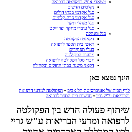
משאבי אנוש בפקולטה לרפואה
נקלטים חדשים
סגל אקדמי בבתי חולים
סגל אקדמי פרה-קליניים
סגל מנהלי תקני
סגל עובדי מחקר ופרוייקט
סגל ומנהלה
דקאנט הפקולטה
ראשי בית הספר לרפואה
בעלי תפקידים
מועצת הפקולטה
חברי סגל הפקולטה לרפואה
דקאני משנה בבתי החולים ובקהילה
הינך נמצא כאן
לדף הבית של אוניברסיטת תל אביב
»
הפקולטה למדעי הרפואה
והבריאות ע"ש גריי
»
חדשות בית הספר לרפואה
שיתוף פעולה חדש בין הפקולטה
לרפואה ומדעי הבריאות ע"ש גריי
לבין המכללה האקדמית אחווה