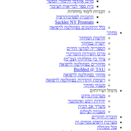
מרכז אקדמי ללימודי המשך
בית ספר לבריאות הציבור
תכניות לימוד מיוחדות
התכנית לפסיכותרפיה
Sackler NY Program
כלל התקנונים בפקולטה לרפואה
מחקר
חדשות המחקר
יושרה במחקר
הספרייה למדעי החיים
מרכז השירות הוטרינרי
ציוד בין מחלקתי (צב"מ)
מחקרים בפקולטה לרפואה
BioMed @ TAU
מחקר בפקולטה לרפואה
רשימת קתדרות בפקולטה לרפואה
מענקי מחקר
מינהל ושירותים
מערכות מידע
יחידות רכש ואינוונטר
משרד אב הבית
מעבדה לצילום
חוברת חוקרים
מערכת חיפוש מנחים.ות
סגל ומנהלה