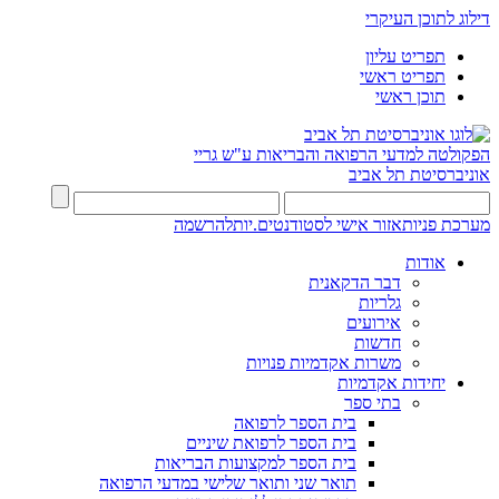
דילוג לתוכן העיקרי
תפריט עליון
תפריט ראשי
תוכן ראשי
הפקולטה למדעי הרפואה והבריאות ע"ש גריי
אוניברסיטת תל אביב
מערכת פניות
אזור אישי לסטודנטים.יות
להרשמה
אודות
דבר הדקאנית
גלריות
אירועים
חדשות
משרות אקדמיות פנויות
יחידות אקדמיות
בתי ספר
בית הספר לרפואה
בית הספר לרפואת שיניים
בית הספר למקצועות הבריאות
תואר שני ותואר שלישי במדעי הרפואה