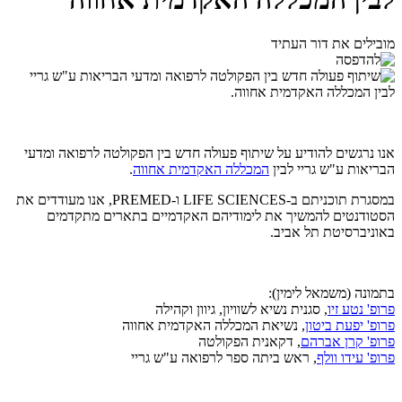
מובילים את דור העתיד
אנו נרגשים להודיע על שיתוף פעולה חדש בין הפקולטה לרפואה ומדעי
הבריאות ע"ש גריי לבין
המכללה האקדמית אחווה
.
במסגרת תוכניתם ב-LIFE SCIENCES ו-PREMED, אנו מעודדים את
הסטודנטים להמשיך את לימודיהם האקדמיים בתארים מתקדמים
באוניברסיטת תל אביב.
בתמונה (משמאל לימין):
פרופ' נטע זיו
, סגנית נשיא לשוויון, גיוון וקהילה
פרופ' יפעת ביטון
, נשיאת המכללה האקדמית אחווה
פרופ' קרן אברהם
, דקאנית הפקולטה
פרופ' עידו וולף
, ראש ביתה ספר לרפואה ע"ש גריי