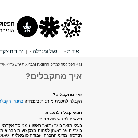
תוכן
תפריט
עליון
ראשי
הפקולט
אוניבר
אודות
סגל ומנהלה
יחידות אקד
|
|
הינך נמצא כאן
>
הפקולטה למדעי הרפואה והבריאות ע"ש גריי
> איך
איך מתקבלים?
איך מתקבלים?
הקבלה לתכנית מותנית בעמידה
בתנאי הקבלה
תנאי קבלה לתכנית
רשאים להגיש מועמדות:
בעלי תואר בוגר (תואר ראשון) ממוסד אקדמי מוכר על
בוגרי תואר ראשון לפחות ממקצועות הבריאות הש
הנדסה, מדעי החברה, עבודה סוציאלית, גיאוגר