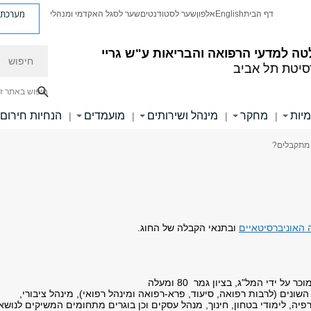
מערכת פ
דף הבית
English
אלפון
שער לסטודנטים
שער לסגל האקדמי ומנהלי
חיפוש
ה למדעי הרפואה והבריאות ע"ש גריי
סיטת תל אביב
חיפוש באתר ז
מיות
מחקר
מינהל ושירותים
מועמדים
הנחיות חירום
|
|
|
|
 מתקבלים?
 האוניברסיטאיים
ובתנאי הקבלה של החוג.
 ידי המל"ג, בציון גמר 80 ומעלה
ונים (לרבות רפואה, סיעוד, פרא-רפואה ומינהל רפואי), מינהל ציבורי,
פיה, לימודי בטחון, חינוך, מנהל עסקים וכן בוגרים מתחומים המשיקים לנושא