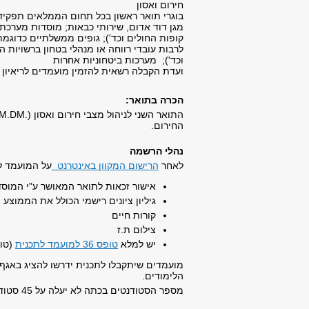
חירום ואסון
בוגרי תואר ראשון בכל תחום הממלאים תפקידים
מגן דוד אדום, שירותי כבאות; מוסדות מערכת
קופות החולים וכד'); גופים ממשלתיים כדוגמת 
לרבות עובדי רווחה או מנהלי בטחון ברשויות 
וכד'); מערכות ביטחוניות אחרות
ועדת הקבלה רשאית להזמין מועמדים לריאיון א
הכרה בתואר:
החירום.
נהלי הרשמה
לאחר
הרישום המקוון באינטרנט
על המועמד 
אישור זכאות לתואר המאושר ע"י המוס
גיליון ציונים רישמי הכולל את הממוצע 
קורות חיים
צילום ת.ז
יש למלא
טופס 36 למועמד לתכנית
(טופ
מועמדים שיתקבלו לתכנית ידרשו להציג באגף רי
הלימודים.
מספר הסטודנטים בכתה לא יעלה על 45 סטודנטים אך לא יהיה קטן מ 30 סטודנטים