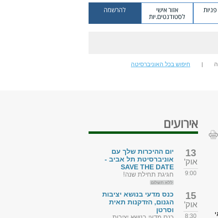
ניות
אזור אישי
להרשמה
לסטודנטים.יות
ה
חיפוש בכל האוניברסיטה
אירועים
13
יום ההיכרות שלך עם
אוניברסיטת תל אביב -
אוק'
SAVE THE DATE
9:00
חגיגת תחילת שנה!
ללא תשלום
15
כנס מדעי בנושא יציבות
הגנום, הזדקנות תאית
אוק'
וסרטן
י
8:30
כנס מדעי בנושא יציבות