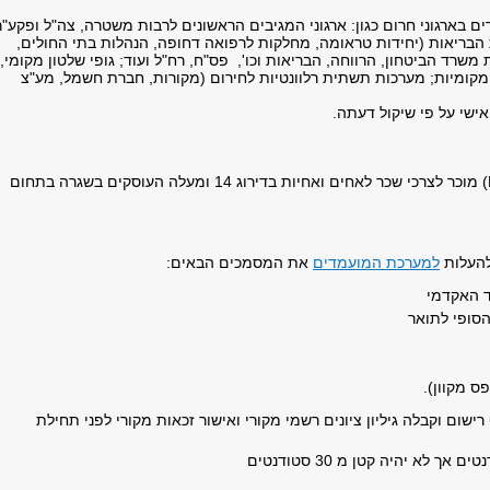
 בארגוני חרום כגון: ארגוני המגיבים הראשונים לרבות משטרה, צה"ל ופקע"ר
 הבריאות (יחידות טראומה, מחלקות לרפואה דחופה, הנהלות בתי החולים,
משרד הביטחון, הרווחה, הבריאות וכו', פס"ח, רח"ל ועוד; גופי שלטון מקומי,
המקומיות; מערכות תשתית רלוונטיות לחירום (מקורות, חברת חשמל, מע"צ
ישי על פי שיקול דעתה.
התואר השני לניהול מצבי חירום ואסון (.M.DM) מוכר לצרכי שכר לאחים ואחיות בדירוג 14 ומעלה העוסקים בשגרה בתחום
להעלות
למערכת המועמדים
את המסמכים הבאים:
ד האקדמי
הסופי לתואר
ס מקוון).
שום וקבלה גיליון ציונים רשמי מקורי ואישור זכאות מקורי לפני תחילת