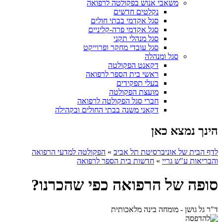
משאבי אנוש בפקולטה לרפואה
נקלטים חדשים
סגל אקדמי בבתי חולים
סגל אקדמי פרה-קליניים
סגל מנהלי תקני
סגל עובדי מחקר ופרוייקט
סגל ומנהלה
דקאנט הפקולטה
ראשי בית הספר לרפואה
בעלי תפקידים
מועצת הפקולטה
חברי סגל הפקולטה לרפואה
דקאני משנה בבתי החולים ובקהילה
הינך נמצא כאן
לדף הבית של אוניברסיטת תל אביב
»
הפקולטה למדעי הרפואה
והבריאות ע"ש גריי
»
חדשות בית הספר לרפואה
סופה של הרפואה כפי שהכרנו?
ד"ר גל גושן - מומחה בינה מלאכותית