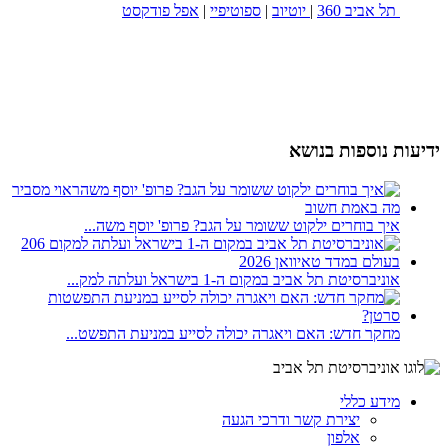
תל אביב 360
|
יוטיוב
|
ספוטיפיי
|
אפל פודקסט
ידיעות נוספות בנושא
איך בוחרים ילקוט ששומר על הגב? פרופ' יוסף משה...
אוניברסיטת תל אביב במקום ה-1 בישראל ועלתה למק...
מחקר חדש: האם ויאגרה יכולה לסייע במניעת התפשט...
מידע כללי
יצירת קשר ודרכי הגעה
אלפון