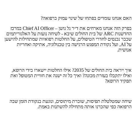
האם אנחנו עומדים בפתחו של שינוי עמוק ברפואה?
בפרק הזה אנחנו מארחים את ד״ר גל גושן – Chief AI Officer במרכז
החדשנות ARC של בית החולים שיבא - לשיחה נועזת על האלגוריתמים
שכבר נכנסים לחדרי הטיפולים, על החלטות רפואיות שמתחילות להישען
על AI, ועל נקודת המפגש הרגישה בין טכנולוגיה, אתיקה ואחריות
אנושית.
איך ייראה בית החולים של 2035? אילו החלטות יישארו בידי הרופא,
ואילו יתקבלו בעזרת מכונה? ואיך כל זה ישנה את חוויית המטופל ואת
תפקיד הרופא?
שיחה שמטלטלת תפיסות, שוברת מיתוסים, ונוגעת בנקודת הזמן שבה
הרפואה כפי שהכרנו אותה מתחילה להשתנות באמת.