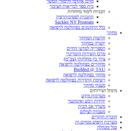
מרכז אקדמי ללימודי המשך
בית ספר לבריאות הציבור
תכניות לימוד מיוחדות
התכנית לפסיכותרפיה
Sackler NY Program
כלל התקנונים בפקולטה לרפואה
מחקר
חדשות המחקר
יושרה במחקר
הספרייה למדעי החיים
מרכז השירות הוטרינרי
ציוד בין מחלקתי (צב"מ)
מחקרים בפקולטה לרפואה
BioMed @ TAU
מחקר בפקולטה לרפואה
רשימת קתדרות בפקולטה לרפואה
מענקי מחקר
מינהל ושירותים
מערכות מידע
יחידות רכש ואינוונטר
משרד אב הבית
מעבדה לצילום
חוברת חוקרים
מערכת חיפוש מנחים.ות
סגל ומנהלה