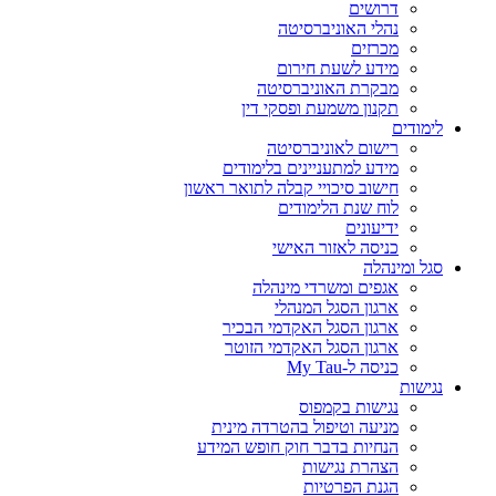
דרושים
נהלי האוניברסיטה
מכרזים
מידע לשעת חירום
מבקרת האוניברסיטה
תקנון משמעת ופסקי דין
לימודים
רישום לאוניברסיטה
מידע למתעניינים בלימודים
חישוב סיכויי קבלה לתואר ראשון
לוח שנת הלימודים
ידיעונים
כניסה לאזור האישי
סגל ומינהלה
אגפים ומשרדי מינהלה
ארגון הסגל המנהלי
ארגון הסגל האקדמי הבכיר
ארגון הסגל האקדמי הזוטר
כניסה ל-My Tau
נגישות
נגישות בקמפוס
מניעה וטיפול בהטרדה מינית
הנחיות בדבר חוק חופש המידע
הצהרת נגישות
הגנת הפרטיות