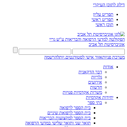
דילוג לתוכן העיקרי
תפריט עליון
תפריט ראשי
תוכן ראשי
הפקולטה למדעי הרפואה והבריאות ע"ש גריי
אוניברסיטת תל אביב
מערכת פניות
אזור אישי לסטודנטים.יות
להרשמה
אודות
דבר הדקאנית
גלריות
אירועים
חדשות
משרות אקדמיות פנויות
יחידות אקדמיות
בתי ספר
בית הספר לרפואה
בית הספר לרפואת שיניים
בית הספר למקצועות הבריאות
תואר שני ותואר שלישי במדעי הרפואה