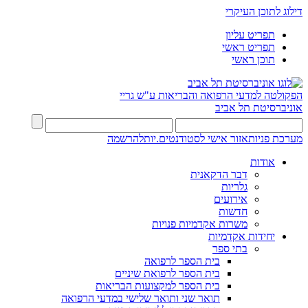
דילוג לתוכן העיקרי
תפריט עליון
תפריט ראשי
תוכן ראשי
הפקולטה למדעי הרפואה והבריאות ע"ש גריי
אוניברסיטת תל אביב
מערכת פניות
אזור אישי לסטודנטים.יות
להרשמה
אודות
דבר הדקאנית
גלריות
אירועים
חדשות
משרות אקדמיות פנויות
יחידות אקדמיות
בתי ספר
בית הספר לרפואה
בית הספר לרפואת שיניים
בית הספר למקצועות הבריאות
תואר שני ותואר שלישי במדעי הרפואה