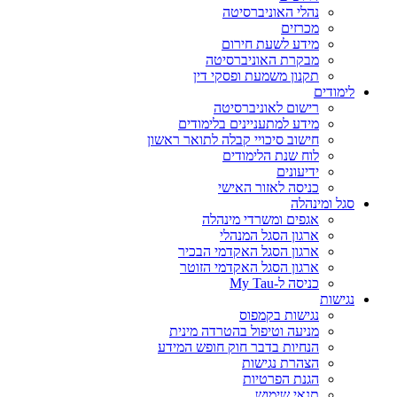
נהלי האוניברסיטה
מכרזים
מידע לשעת חירום
מבקרת האוניברסיטה
תקנון משמעת ופסקי דין
לימודים
רישום לאוניברסיטה
מידע למתעניינים בלימודים
חישוב סיכויי קבלה לתואר ראשון
לוח שנת הלימודים
ידיעונים
כניסה לאזור האישי
סגל ומינהלה
אגפים ומשרדי מינהלה
ארגון הסגל המנהלי
ארגון הסגל האקדמי הבכיר
ארגון הסגל האקדמי הזוטר
כניסה ל-My Tau
נגישות
נגישות בקמפוס
מניעה וטיפול בהטרדה מינית
הנחיות בדבר חוק חופש המידע
הצהרת נגישות
הגנת הפרטיות
תנאי שימוש