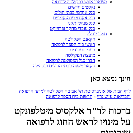
משאבי אנוש בפקולטה לרפואה
נקלטים חדשים
סגל אקדמי בבתי חולים
סגל אקדמי פרה-קליניים
סגל מנהלי תקני
סגל עובדי מחקר ופרוייקט
סגל ומנהלה
דקאנט הפקולטה
ראשי בית הספר לרפואה
בעלי תפקידים
מועצת הפקולטה
חברי סגל הפקולטה לרפואה
דקאני משנה בבתי החולים ובקהילה
הינך נמצא כאן
לדף הבית של אוניברסיטת תל אביב
»
הפקולטה למדעי הרפואה
והבריאות ע"ש גריי
»
חדשות בית הספר לרפואה
ברכות לד"ר אלקסיס מיטלפונקט
על מינויו לראש החוג לרפואה
שיקומית