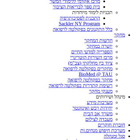
מרכז אקדמי ללימודי המשך
בית ספר לבריאות הציבור
תכניות לימוד מיוחדות
התכנית לפסיכותרפיה
Sackler NY Program
כלל התקנונים בפקולטה לרפואה
מחקר
חדשות המחקר
יושרה במחקר
הספרייה למדעי החיים
מרכז השירות הוטרינרי
ציוד בין מחלקתי (צב"מ)
מחקרים בפקולטה לרפואה
BioMed @ TAU
מחקר בפקולטה לרפואה
רשימת קתדרות בפקולטה לרפואה
מענקי מחקר
מינהל ושירותים
מערכות מידע
יחידות רכש ואינוונטר
משרד אב הבית
מעבדה לצילום
חוברת חוקרים
מערכת חיפוש מנחים.ות
סגל ומנהלה