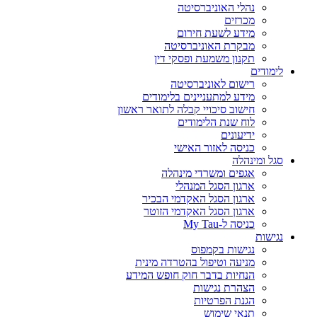
נהלי האוניברסיטה
מכרזים
מידע לשעת חירום
מבקרת האוניברסיטה
תקנון משמעת ופסקי דין
לימודים
רישום לאוניברסיטה
מידע למתעניינים בלימודים
חישוב סיכויי קבלה לתואר ראשון
לוח שנת הלימודים
ידיעונים
כניסה לאזור האישי
סגל ומינהלה
אגפים ומשרדי מינהלה
ארגון הסגל המנהלי
ארגון הסגל האקדמי הבכיר
ארגון הסגל האקדמי הזוטר
כניסה ל-My Tau
נגישות
נגישות בקמפוס
מניעה וטיפול בהטרדה מינית
הנחיות בדבר חוק חופש המידע
הצהרת נגישות
הגנת הפרטיות
תנאי שימוש