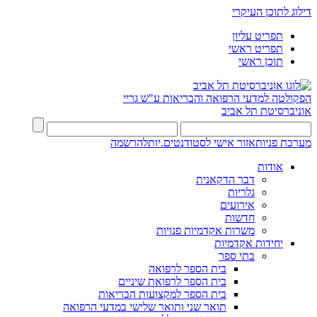
דילוג לתוכן העיקרי
תפריט עליון
תפריט ראשי
תוכן ראשי
הפקולטה למדעי הרפואה והבריאות ע"ש גריי
אוניברסיטת תל אביב
מערכת פניות
אזור אישי לסטודנטים.יות
להרשמה
אודות
דבר הדקאנית
גלריות
אירועים
חדשות
משרות אקדמיות פנויות
יחידות אקדמיות
בתי ספר
בית הספר לרפואה
בית הספר לרפואת שיניים
בית הספר למקצועות הבריאות
תואר שני ותואר שלישי במדעי הרפואה