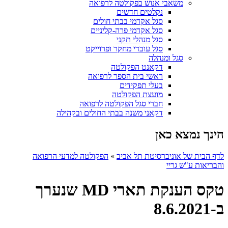
משאבי אנוש בפקולטה לרפואה
נקלטים חדשים
סגל אקדמי בבתי חולים
סגל אקדמי פרה-קליניים
סגל מנהלי תקני
סגל עובדי מחקר ופרוייקט
סגל ומנהלה
דקאנט הפקולטה
ראשי בית הספר לרפואה
בעלי תפקידים
מועצת הפקולטה
חברי סגל הפקולטה לרפואה
דקאני משנה בבתי החולים ובקהילה
הינך נמצא כאן
לדף הבית של אוניברסיטת תל אביב
»
הפקולטה למדעי הרפואה
והבריאות ע"ש גריי
טקס הענקת תארי MD שנערך
ב-8.6.2021