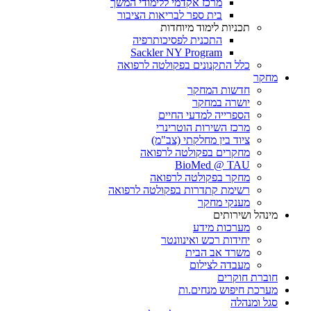
מרכז אקדמי ללימודי המשך
בית ספר לבריאות הציבור
תכניות לימוד מיוחדות
התכנית לפסיכותרפיה
Sackler NY Program
כלל התקנונים בפקולטה לרפואה
מחקר
חדשות המחקר
יושרה במחקר
הספרייה למדעי החיים
מרכז השירות הוטרינרי
ציוד בין מחלקתי (צב"מ)
מחקרים בפקולטה לרפואה
BioMed @ TAU
מחקר בפקולטה לרפואה
רשימת קתדרות בפקולטה לרפואה
מענקי מחקר
מינהל ושירותים
מערכות מידע
יחידות רכש ואינוונטר
משרד אב הבית
מעבדה לצילום
חוברת חוקרים
מערכת חיפוש מנחים.ות
סגל ומנהלה