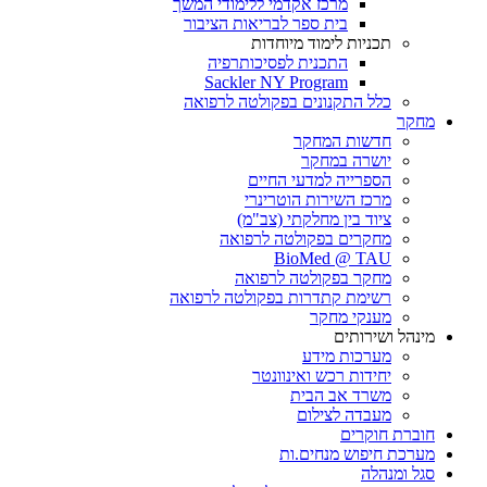
מרכז אקדמי ללימודי המשך
בית ספר לבריאות הציבור
תכניות לימוד מיוחדות
התכנית לפסיכותרפיה
Sackler NY Program
כלל התקנונים בפקולטה לרפואה
מחקר
חדשות המחקר
יושרה במחקר
הספרייה למדעי החיים
מרכז השירות הוטרינרי
ציוד בין מחלקתי (צב"מ)
מחקרים בפקולטה לרפואה
BioMed @ TAU
מחקר בפקולטה לרפואה
רשימת קתדרות בפקולטה לרפואה
מענקי מחקר
מינהל ושירותים
מערכות מידע
יחידות רכש ואינוונטר
משרד אב הבית
מעבדה לצילום
חוברת חוקרים
מערכת חיפוש מנחים.ות
סגל ומנהלה