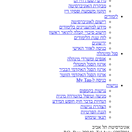
מידע לשעת חירום
מבקרת האוניברסיטה
תקנון משמעת ופסקי דין
לימודים
רישום לאוניברסיטה
מידע למתעניינים בלימודים
חישוב סיכויי קבלה לתואר ראשון
לוח שנת הלימודים
ידיעונים
כניסה לאזור האישי
סגל ומינהלה
אגפים ומשרדי מינהלה
ארגון הסגל המנהלי
ארגון הסגל האקדמי הבכיר
ארגון הסגל האקדמי הזוטר
כניסה ל-My Tau
נגישות
נגישות בקמפוס
מניעה וטיפול בהטרדה מינית
הנחיות בדבר חוק חופש המידע
הצהרת נגישות
הגנת הפרטיות
תנאי שימוש
אוניברסיטת תל אביב