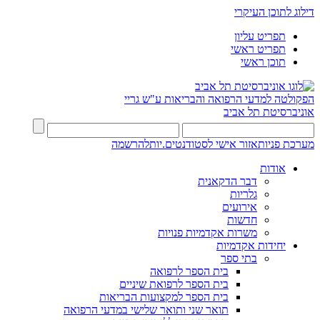
דילוג לתוכן העיקרי
תפריט עליון
תפריט ראשי
תוכן ראשי
הפקולטה למדעי הרפואה והבריאות ע"ש גריי
אוניברסיטת תל אביב
מערכת פניות
אזור אישי לסטודנטים.יות
להרשמה
אודות
דבר הדקאנית
גלריות
אירועים
חדשות
משרות אקדמיות פנויות
יחידות אקדמיות
בתי ספר
בית הספר לרפואה
בית הספר לרפואת שיניים
בית הספר למקצועות הבריאות
תואר שני ותואר שלישי במדעי הרפואה