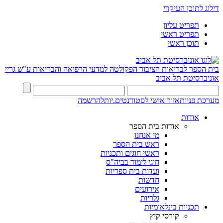
דילוג לתוכן העיקרי
תפריט עליון
תפריט ראשי
תוכן ראשי
בית הספר לבריאות הציבור
הפקולטה למדעי הרפואה והבריאות ע"ש גריי
אוניברסיטת תל אביב
מערכת פניות
אזור אישי לסטודנטים.יות
להרשמה
אודות
אודות בית הספר
מי אנחנו
ראש בית הספר
ראשי חוגים ותכניות
חוגי לימוד בביה"ס
ועדות בית ספריות
חדשות
אירועים
גלריות
תכניות בינלאומיות
קורסי קיץ