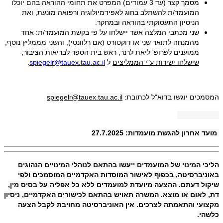
מסמך קצר (עד 3 עמודים) המפרט את תחומי ההוראה בהם יוכלו
המועמד/ת להשתלב בחוג לאפידמיולוגיה ורפואה מונעת, ואת
הניסיון התעסוקתי בהוראה ובמחקר.
שני מכתבי המלצה
אשר יישלחו על פי בקשת המועמד/ת: אחד
מהמנחה לתואר שני או דוקטורט (אם רלוונטי), והשני מממליץ נוסף,
ממוענים לפרופ' ליאת לרנר, ראש בית הספר לבריאות הציבור,
שישלחו ישירות ע"י הממליצים
ל
spiegelr@tauex.tau.ac.il
.
המסמכים יוגשו בדוא"ל לכתובת:
spiegelr@tauex.tau.ac.il
מועד אחרון להגשת מועמדות: 27.7.2025
הליכי המינוי של המועמדים ייעשו בהתאם לנוהלי המינויים הנהוגים
באוניברסיטה, בכפוף לאישור המוסדות האקדמיים המוסמכים ולפי
שיקול דעתם. ההצעה מיועדת למועמדים ללא כל אפליה על בסיס מין,
דת, לאום או מוצא. המשרה תאויש בהתאם לכישורים האקדמיים, ניסיון
מקצועי והתאמתה לצרכים. אין האוניברסיטה מחויבת לקבל הצעה
כלשהי.