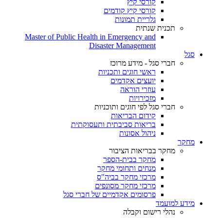
קורסי קיץ
קורסי קיץ קודמים
גלריית תמונות
תכנית שנתית
Master of Public Health in Emergency and
Disaster Management
סגל
חברי סגל - מידע מרוכז
ראשי חוגים ותכניות
יועצים אקדמים
עוזרי הוראה
מזכירויות
חברי סגל לפי חוגים ותוכניות
קידום הבריאות
בריאות סביבתית ותעסוקתית
ניהול אסונות
מחקר
מחקר בבריאות הציבור
מחקר בבית-הספר
מנחים ותחומי מחקר
מרכזי מחקר בביה"ס
מרכזי מחקר מסונפים
פרסומים אקדמיים של חברי סגל
מידע למועמד
נהלי רישום וקבלה