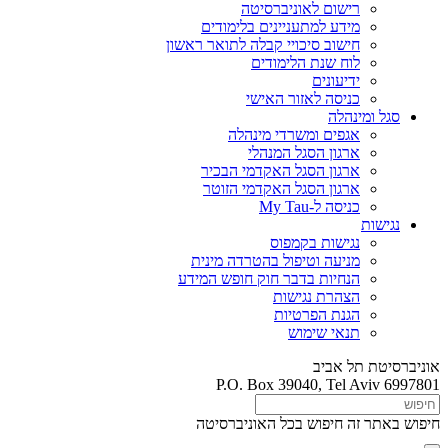
רישום לאוניברסיטה
מידע למתעניינים בלימודים
חישוב סיכויי קבלה לתואר ראשון
לוח שנת הלימודים
ידיעונים
כניסה לאזור האישי
סגל ומינהלה
אגפים ומשרדי מינהלה
ארגון הסגל המנהלי
ארגון הסגל האקדמי הבכיר
ארגון הסגל האקדמי הזוטר
כניסה ל-My Tau
נגישות
נגישות בקמפוס
מניעה וטיפול בהטרדה מינית
הנחיות בדבר חוק חופש המידע
הצהרת נגישות
הגנת הפרטיות
תנאי שימוש
אוניברסיטת תל אביב
P.O. Box 39040, Tel Aviv 6997801
חיפוש באתר זה
חיפוש בכל האוניברסיטה