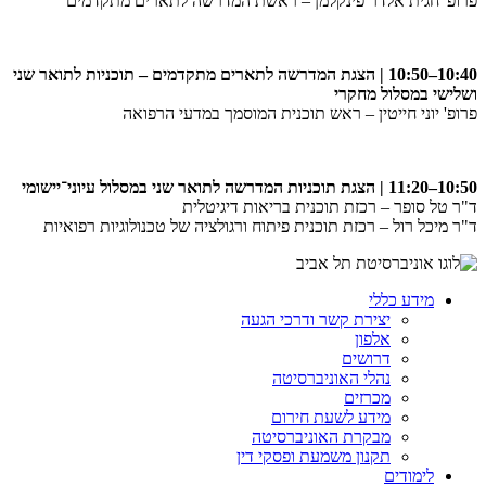
פרופ' חגית אלדר פינקלמן – ראשת המדרשה לתארים מתקדמים
10:40–10:50 | הצגת המדרשה לתארים מתקדמים – תוכניות לתואר שני
ושלישי במסלול מחקרי
פרופ' יוני חייטין – ראש תוכנית המוסמך במדעי הרפואה
10:50–11:20 | הצגת תוכניות המדרשה לתואר שני במסלול עיוני־יישומי
ד"ר טל סופר – רכזת תוכנית בריאות דיגיטלית
ד"ר מיכל רול – רכזת תוכנית פיתוח ורגולציה של טכנולוגיות רפואיות
מידע כללי
יצירת קשר ודרכי הגעה
אלפון
דרושים
נהלי האוניברסיטה
מכרזים
מידע לשעת חירום
מבקרת האוניברסיטה
תקנון משמעת ופסקי דין
לימודים