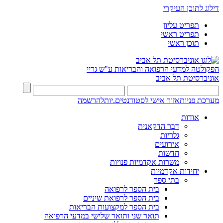
דילוג לתוכן העיקרי
תפריט עליון
תפריט ראשי
תוכן ראשי
הפקולטה למדעי הרפואה והבריאות ע"ש גריי
אוניברסיטת תל אביב
מערכת פניות
אזור אישי לסטודנטים.יות
להרשמה
אודות
דבר הדקאנית
גלריות
אירועים
חדשות
משרות אקדמיות פנויות
יחידות אקדמיות
בתי ספר
בית הספר לרפואה
בית הספר לרפואת שיניים
בית הספר למקצועות הבריאות
תואר שני ותואר שלישי במדעי הרפואה