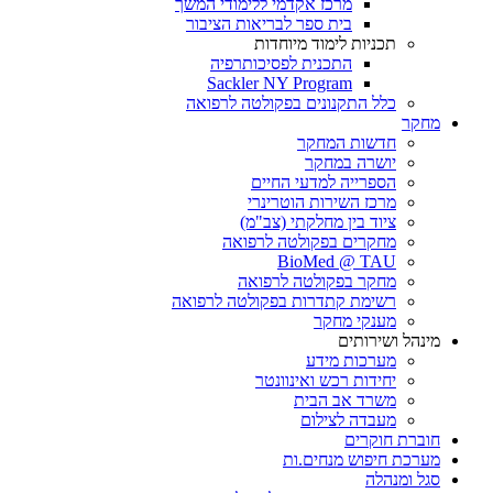
מרכז אקדמי ללימודי המשך
בית ספר לבריאות הציבור
תכניות לימוד מיוחדות
התכנית לפסיכותרפיה
Sackler NY Program
כלל התקנונים בפקולטה לרפואה
מחקר
חדשות המחקר
יושרה במחקר
הספרייה למדעי החיים
מרכז השירות הוטרינרי
ציוד בין מחלקתי (צב"מ)
מחקרים בפקולטה לרפואה
BioMed @ TAU
מחקר בפקולטה לרפואה
רשימת קתדרות בפקולטה לרפואה
מענקי מחקר
מינהל ושירותים
מערכות מידע
יחידות רכש ואינוונטר
משרד אב הבית
מעבדה לצילום
חוברת חוקרים
מערכת חיפוש מנחים.ות
סגל ומנהלה