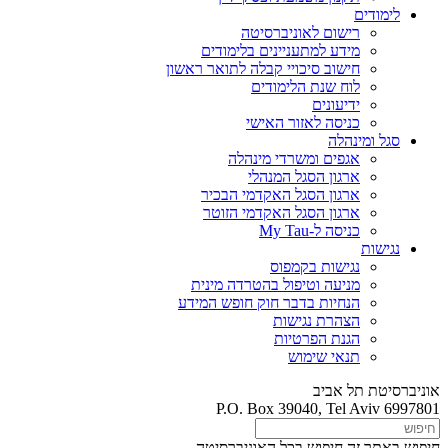
לימודים
רישום לאוניברסיטה
מידע למתעניינים בלימודים
חישוב סיכויי קבלה לתואר ראשון
לוח שנת הלימודים
ידיעונים
כניסה לאזור האישי
סגל ומינהלה
אגפים ומשרדי מינהלה
ארגון הסגל המנהלי
ארגון הסגל האקדמי הבכיר
ארגון הסגל האקדמי הזוטר
כניסה ל-My Tau
נגישות
נגישות בקמפוס
מניעה וטיפול בהטרדה מינית
הנחיות בדבר חוק חופש המידע
הצהרת נגישות
הגנת הפרטיות
תנאי שימוש
אוניברסיטת תל אביב
P.O. Box 39040, Tel Aviv 6997801
חיפוש באתר זה
חיפוש בכל האוניברסיטה