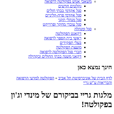
משאבי אנוש בפקולטה לרפואה
נקלטים חדשים
סגל אקדמי בבתי חולים
סגל אקדמי פרה-קליניים
סגל מנהלי תקני
סגל עובדי מחקר ופרוייקט
סגל ומנהלה
דקאנט הפקולטה
ראשי בית הספר לרפואה
בעלי תפקידים
מועצת הפקולטה
חברי סגל הפקולטה לרפואה
דקאני משנה בבתי החולים ובקהילה
הינך נמצא כאן
לדף הבית של אוניברסיטת תל אביב
»
הפקולטה למדעי הרפואה
והבריאות ע"ש גריי
מלגות גריי בביקורם של מינדי וג'ון
בפקולטה!