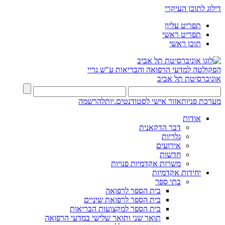
דילוג לתוכן העיקרי
תפריט עליון
תפריט ראשי
תוכן ראשי
הפקולטה למדעי הרפואה והבריאות ע"ש גריי
אוניברסיטת תל אביב
מערכת פניות
אזור אישי לסטודנטים.יות
להרשמה
אודות
דבר הדקאנית
גלריות
אירועים
חדשות
משרות אקדמיות פנויות
יחידות אקדמיות
בתי ספר
בית הספר לרפואה
בית הספר לרפואת שיניים
בית הספר למקצועות הבריאות
תואר שני ותואר שלישי במדעי הרפואה