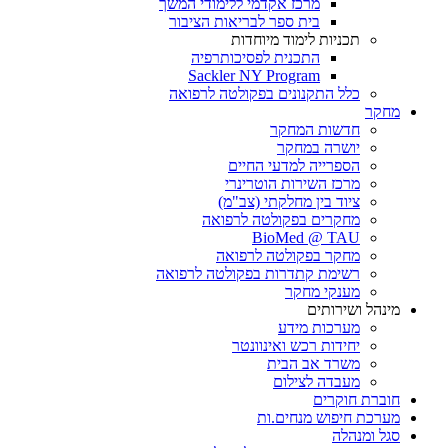
מרכז אקדמי ללימודי המשך
בית ספר לבריאות הציבור
תכניות לימוד מיוחדות
התכנית לפסיכותרפיה
Sackler NY Program
כלל התקנונים בפקולטה לרפואה
מחקר
חדשות המחקר
יושרה במחקר
הספרייה למדעי החיים
מרכז השירות הוטרינרי
ציוד בין מחלקתי (צב"מ)
מחקרים בפקולטה לרפואה
BioMed @ TAU
מחקר בפקולטה לרפואה
רשימת קתדרות בפקולטה לרפואה
מענקי מחקר
מינהל ושירותים
מערכות מידע
יחידות רכש ואינוונטר
משרד אב הבית
מעבדה לצילום
חוברת חוקרים
מערכת חיפוש מנחים.ות
סגל ומנהלה