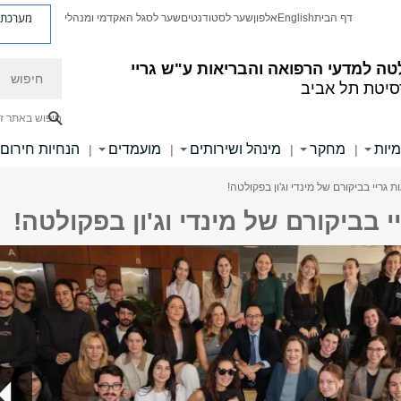
מערכת פ
דף הבית
English
אלפון
שער לסטודנטים
שער לסגל האקדמי ומנהלי
חיפוש
ה למדעי הרפואה והבריאות ע"ש גריי
סיטת תל אביב
חיפוש באתר ז
מיות
מחקר
מינהל ושירותים
מועמדים
הנחיות חירום
|
|
|
|
ת גריי בביקורם של מינדי וג'ון בפקולטה!
י בביקורם של מינדי וג'ון בפקולטה!